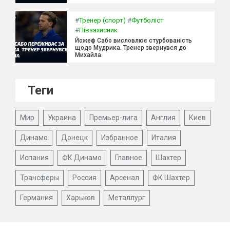
#
Тренер (спорт)
#
Футболіст
#
Півзахисник
Йожеф Сабо висловлює стурбованість
щодо Мудрика. Тренер звернувся до
Михайла.
Теги
Мир
Украина
Премьер-лига
Англия
Киев
Динамо
Донецк
Избранное
Италия
Испания
ФК Динамо
Главное
Шахтер
Трансферы
Россия
Арсенал
ФК Шахтер
Германия
Харьков
Металлург