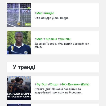
#
Мир
#
видео
Ода Сандро Дель Пьеро
#
Мир
#
Украина
#
Донецк
Драман Траоре: «Мы взяли важные три
очка»
У тренді
#
Футбол
#
Спорт
#
ФК «Динамо» (Київ)
Ставка дня: Основні поєдинки та
затребувані прогнози на 9 серпня.