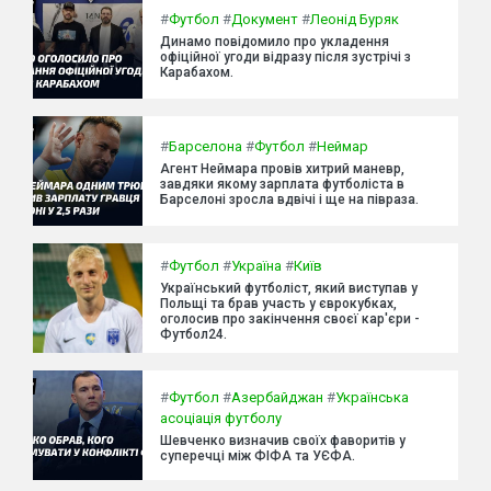
#
Футбол
#
Документ
#
Леонід Буряк
Динамо повідомило про укладення
офіційної угоди відразу після зустрічі з
Карабахом.
#
Барселона
#
Футбол
#
Неймар
Агент Неймара провів хитрий маневр,
завдяки якому зарплата футболіста в
Барселоні зросла вдвічі і ще на півраза.
#
Футбол
#
Україна
#
Київ
Український футболіст, який виступав у
Польщі та брав участь у єврокубках,
оголосив про закінчення своєї кар'єри -
Футбол24.
#
Футбол
#
Азербайджан
#
Українська
асоціація футболу
Шевченко визначив своїх фаворитів у
суперечці між ФІФА та УЄФА.