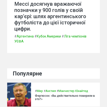
Мессі досягнув вражаючої
позначки у 900 голів у своїй
кар'єрі: шлях аргентинського
футболіста до цієї історичної
цифри.
#
Аргентина
#
Кубок Америки
#
Ліга чемпіонів
УЄФА
Популярне
#
Мир
#
Англия
#
Манчестер Юнайтед
Фергюсон: «Вы действительно поверили в
это?»