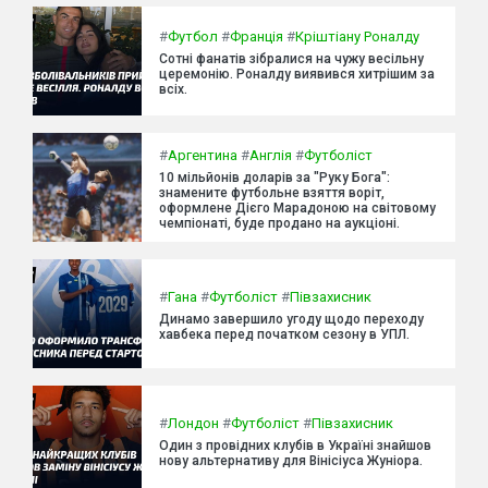
#
Футбол
#
Франція
#
Кріштіану Роналду
Сотні фанатів зібралися на чужу весільну
церемонію. Роналду виявився хитрішим за
всіх.
#
Аргентина
#
Англія
#
Футболіст
10 мільйонів доларів за "Руку Бога":
знамените футбольне взяття воріт,
оформлене Дієго Марадоною на світовому
чемпіонаті, буде продано на аукціоні.
#
Гана
#
Футболіст
#
Півзахисник
Динамо завершило угоду щодо переходу
хавбека перед початком сезону в УПЛ.
#
Лондон
#
Футболіст
#
Півзахисник
Один з провідних клубів в Україні знайшов
нову альтернативу для Вінісіуса Жуніора.