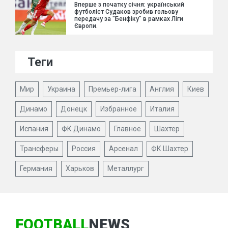
Вперше з початку січня: український
футболіст Судаков зробив гольову
передачу за "Бенфіку" в рамках Ліги
Європи.
Теги
Мир
Украина
Премьер-лига
Англия
Киев
Динамо
Донецк
Избранное
Италия
Испания
ФК Динамо
Главное
Шахтер
Трансферы
Россия
Арсенал
ФК Шахтер
Германия
Харьков
Металлург
FOOTBALL
NEWS