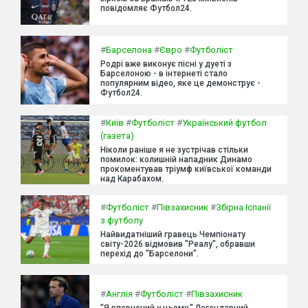
повідомляє Футбол24.
#
Барселона
#
Євро
#
Футболіст
Родрі вже виконує пісні у дуеті з
Барселоною - в інтернеті стало
популярним відео, яке це демонструє -
Футбол24.
#
Київ
#
Футболіст
#
Український футбол
(газета)
Ніколи раніше я не зустрічав стільки
помилок: колишній нападник Динамо
прокоментував тріумф київської команди
над Карабахом.
#
Футболіст
#
Півзахисник
#
Збірна Іспанії
з футболу
Найвидатніший гравець Чемпіонату
світу-2026 відмовив "Реалу", обравши
перехід до "Барселони".
#
Англія
#
Футболіст
#
Півзахисник
"Я впевнений у цьому." Легендарний