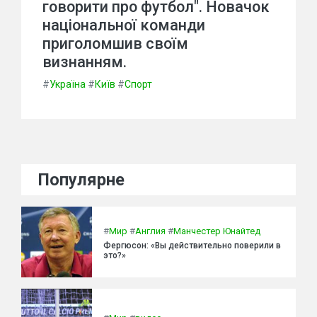
говорити про футбол". Новачок
національної команди
приголомшив своїм
визнанням.
#
Україна
#
Київ
#
Спорт
Популярне
#
Мир
#
Англия
#
Манчестер Юнайтед
Фергюсон: «Вы действительно поверили в
это?»