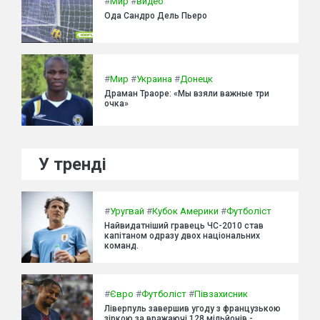
#
Мир
#
видео
Ода Сандро Дель Пьеро
#
Мир
#
Украина
#
Донецк
Драман Траоре: «Мы взяли важные три
очка»
У тренді
#
Уругвай
#
Кубок Америки
#
Футболіст
Найвидатніший гравець ЧС-2010 став
капітаном одразу двох національних
команд.
#
Євро
#
Футболіст
#
Півзахисник
Ліверпуль завершив угоду з французькою
зіркою за вражаючі 128 мільйонів -