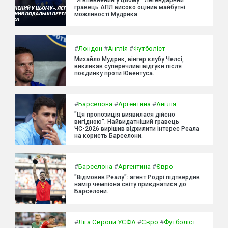
гравець АПЛ високо оцінив майбутні
можливості Мудрика.
#
Лондон
#
Англія
#
Футболіст
Михайло Мудрик, вінгер клубу Челсі,
викликав суперечливі відгуки після
поєдинку проти Ювентуса.
#
Барселона
#
Аргентина
#
Англія
"Ця пропозиція виявилася дійсно
вигідною". Найвидатніший гравець
ЧС-2026 вирішив відхилити інтерес Реала
на користь Барселони.
#
Барселона
#
Аргентина
#
Євро
"Відмовив Реалу": агент Родрі підтвердив
намір чемпіона світу приєднатися до
Барселони.
#
Ліга Європи УЄФА
#
Євро
#
Футболіст