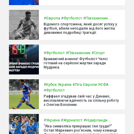
#
Європа
#
Футболіст
#
Півзахисник
Відомого спортсмена, який досяг успіху у
футболі, вбили неподалік від його житла:
дивовижні подробиці трагедії.
#
Футболіст
#
Півзахисник
#
Спорт
Вражаючий вчинок! Футболіст Челсі
готовий на серйозні жертви заради
Мудрика.
#
Кубок України
#
Ліга Європи УЄФА
#
Футболіст
Раффаел згадував свій час у Динамо,
висловлюючи вдячність за спільну роботу
з Олегом Блохіним.
#
Україна
#
Журналіст
#
Нідерланди
"Яка символіка прикрашає їхні груди?"
Остап Маркевич роз'яснив, чому команді