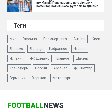
що Матвій Пономаренко не є зіркою -
коментар колишнього футболіста Динамо.
Теги
Мир
Украина
Премьер-лига
Англия
Киев
Динамо
Донецк
Избранное
Италия
Испания
ФК Динамо
Главное
Шахтер
Трансферы
Россия
Арсенал
ФК Шахтер
Германия
Харьков
Металлург
FOOTBALL
NEWS