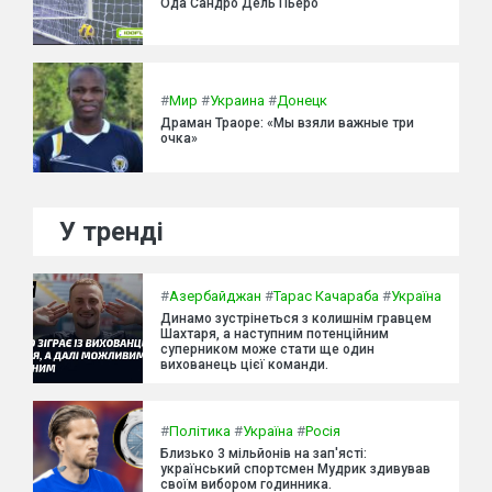
Ода Сандро Дель Пьеро
#
Мир
#
Украина
#
Донецк
Драман Траоре: «Мы взяли важные три
очка»
У тренді
#
Азербайджан
#
Тарас Качараба
#
Україна
Динамо зустрінеться з колишнім гравцем
Шахтаря, а наступним потенційним
суперником може стати ще один
вихованець цієї команди.
#
Політика
#
Україна
#
Росія
Близько 3 мільйонів на зап'ясті:
український спортсмен Мудрик здивував
своїм вибором годинника.