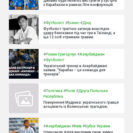
Динамо буде нелегко виступити у зустрічі
з Карабахом в рамках Ліги конференцій.
#
Футболіст
#
Бізнес
#
Дощ
Футболіст трагічно загинув внаслідок
удару блискавки під час гри в Таїланді, а
ще 12 осіб отримали травми.
#
Роман Григорчук
#
Азербайджан
#
Футболіст
Український тренер в Азербайджані
заявив: "Карабах – це команда для
тренерів".
#
Політика
#
Росія
#
Друга Польська
Республіка
Повернення Мудрика: українського гравця
асоціюють із Волинською трагедією.
#
Азербайджан
#
Київ
#
Кубок України
Олександр Алієв висловив свою думку,