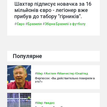
Шахтар підписує новачка за 16
мільйонів євро - легіонер вже
прибув до табору "гірників".
#
Євро
#
Бразилія
#
Збірна Бразилії з футболу
Популярне
#
Мир
#
Англия
#
Манчестер Юнайтед
Фергюсон: «Вы действительно поверили в
это?»
#
Мир
#
видео