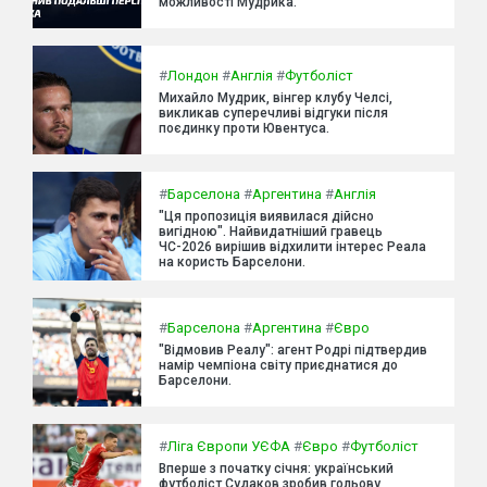
можливості Мудрика.
#
Лондон
#
Англія
#
Футболіст
Михайло Мудрик, вінгер клубу Челсі,
викликав суперечливі відгуки після
поєдинку проти Ювентуса.
#
Барселона
#
Аргентина
#
Англія
"Ця пропозиція виявилася дійсно
вигідною". Найвидатніший гравець
ЧС-2026 вирішив відхилити інтерес Реала
на користь Барселони.
#
Барселона
#
Аргентина
#
Євро
"Відмовив Реалу": агент Родрі підтвердив
намір чемпіона світу приєднатися до
Барселони.
#
Ліга Європи УЄФА
#
Євро
#
Футболіст
Вперше з початку січня: український
футболіст Судаков зробив гольову