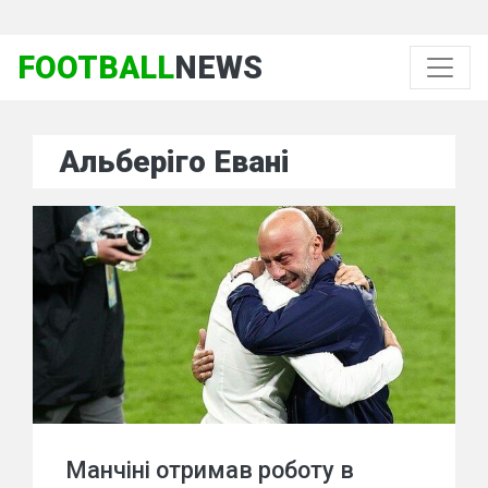
FOOTBALL
NEWS
Альберіго Евані
Манчіні отримав роботу в