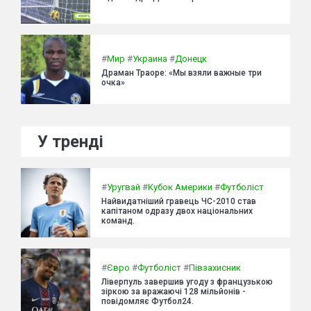
#
Мир
#
Украина
#
Донецк
Драман Траоре: «Мы взяли важные три
очка»
У тренді
#
Уругвай
#
Кубок Америки
#
Футболіст
Найвидатніший гравець ЧС-2010 став
капітаном одразу двох національних
команд.
#
Євро
#
Футболіст
#
Півзахисник
Ліверпуль завершив угоду з французькою
зіркою за вражаючі 128 мільйонів -
повідомляє Футбол24.