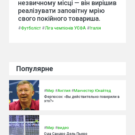
незвичному місці — він вирішив
реалізувати заповітну мрію
свого покійного товариша.
#
Футболіст
#
Ліга чемпіонів УЄФА
#
Італія
Популярне
#
Мир
#
Англия
#
Манчестер Юнайтед
Фергюсон: «Вы действительно поверили в
это?»
#
Мир
#
видео
Ода Сандро Дель Пьеро