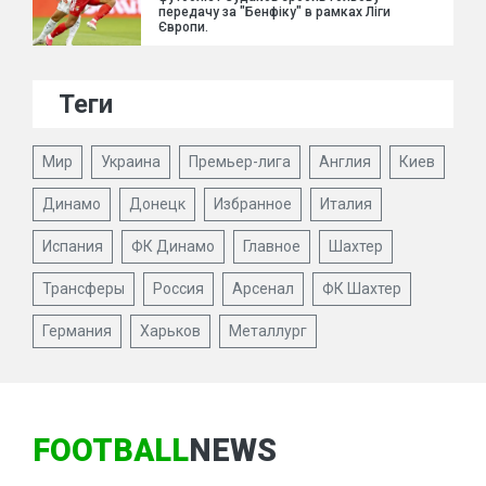
передачу за "Бенфіку" в рамках Ліги
Європи.
Теги
Мир
Украина
Премьер-лига
Англия
Киев
Динамо
Донецк
Избранное
Италия
Испания
ФК Динамо
Главное
Шахтер
Трансферы
Россия
Арсенал
ФК Шахтер
Германия
Харьков
Металлург
FOOTBALL
NEWS