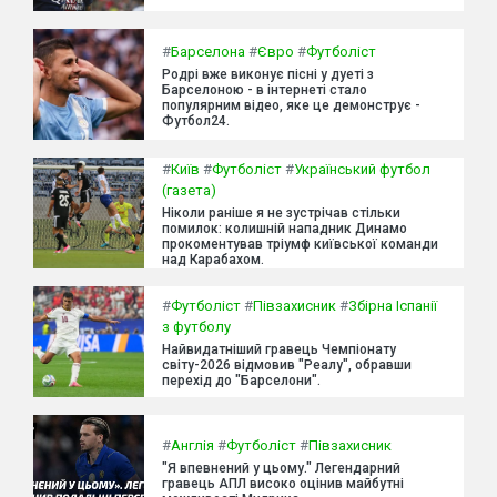
#
Барселона
#
Євро
#
Футболіст
Родрі вже виконує пісні у дуеті з
Барселоною - в інтернеті стало
популярним відео, яке це демонструє -
Футбол24.
#
Київ
#
Футболіст
#
Український футбол
(газета)
Ніколи раніше я не зустрічав стільки
помилок: колишній нападник Динамо
прокоментував тріумф київської команди
над Карабахом.
#
Футболіст
#
Півзахисник
#
Збірна Іспанії
з футболу
Найвидатніший гравець Чемпіонату
світу-2026 відмовив "Реалу", обравши
перехід до "Барселони".
#
Англія
#
Футболіст
#
Півзахисник
"Я впевнений у цьому." Легендарний
гравець АПЛ високо оцінив майбутні