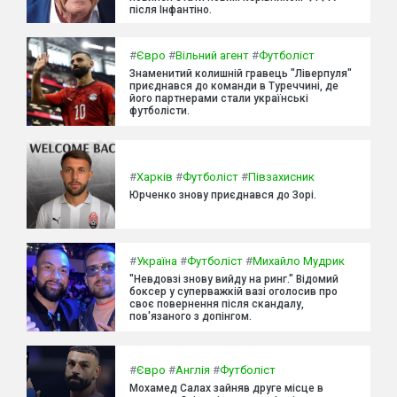
після Інфантіно.
#
Євро
#
Вільний агент
#
Футболіст
Знаменитий колишній гравець "Ліверпуля"
приєднався до команди в Туреччині, де
його партнерами стали українські
футболісти.
#
Харків
#
Футболіст
#
Півзахисник
Юрченко знову приєднався до Зорі.
#
Україна
#
Футболіст
#
Михайло Мудрик
"Невдовзі знову вийду на ринг." Відомий
боксер у суперважкій вазі оголосив про
своє повернення після скандалу,
пов'язаного з допінгом.
#
Євро
#
Англія
#
Футболіст
Мохамед Салах зайняв друге місце в