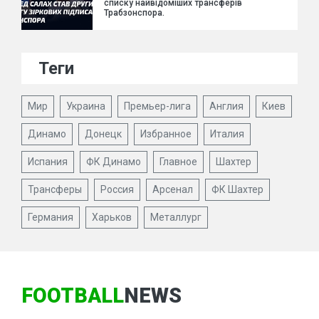
списку найвідоміших трансферів
Трабзонспора.
Теги
Мир
Украина
Премьер-лига
Англия
Киев
Динамо
Донецк
Избранное
Италия
Испания
ФК Динамо
Главное
Шахтер
Трансферы
Россия
Арсенал
ФК Шахтер
Германия
Харьков
Металлург
FOOTBALL
NEWS