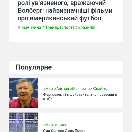
ролі ув'язненого, вражаючий
Волберг: найвизначніші фільми
про американський футбол.
#
Німеччина
#
Тренер (спорт)
#
Бразилія
Популярне
#
Мир
#
Англия
#
Манчестер Юнайтед
Фергюсон: «Вы действительно поверили в
это?»
#
Мир
#
видео
Ода Сандро Дель Пьеро