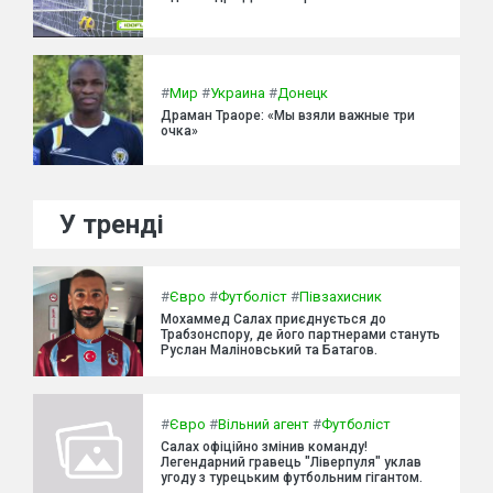
#
Мир
#
Украина
#
Донецк
Драман Траоре: «Мы взяли важные три
очка»
У тренді
#
Євро
#
Футболіст
#
Півзахисник
Мохаммед Салах приєднується до
Трабзонспору, де його партнерами стануть
Руслан Маліновський та Батагов.
#
Євро
#
Вільний агент
#
Футболіст
Салах офіційно змінив команду!
Легендарний гравець "Ліверпуля" уклав
угоду з турецьким футбольним гігантом.