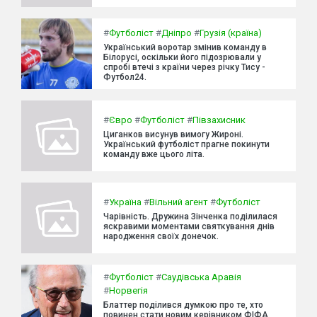
#
Футболіст
#
Дніпро
#
Грузія (країна)
Український воротар змінив команду в
Білорусі, оскільки його підозрювали у
спробі втечі з країни через річку Тису -
Футбол24.
#
Євро
#
Футболіст
#
Півзахисник
Циганков висунув вимогу Жироні.
Український футболіст прагне покинути
команду вже цього літа.
#
Україна
#
Вільний агент
#
Футболіст
Чарівність. Дружина Зінченка поділилася
яскравими моментами святкування днів
народження своїх донечок.
#
Футболіст
#
Саудівська Аравія
#
Норвегія
Блаттер поділився думкою про те, хто
повинен стати новим керівником ФІФА