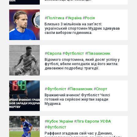
#
Політика
#
Україна
#
Росія
Близько 3 мільйонів на зап'ясті:
український спортсмен Мудрик здивував
своїм вибором годинника.
#
Європа
#
Футболіст
#
Півзахисник
Відомого спортсмена, який досяг успіху у
футболі, вбили неподалік від його житла:
дивовижні подробиці трагедії.
#
Футболіст
#
Півзахисник
#
Спорт
Вражаючий вчинок! Футболіст Челсі
готовий на серйозні жертви заради
Мудрика.
#
Кубок України
#
Ліга Європи УЄФА
#
Футболіст
Раффаел згадував свій час у Динамо,