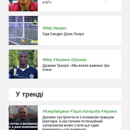
это?»
#
Мир
#
видео
Ода Сандро Дель Пьеро
#
Мир
#
Украина
#
Донецк
Драман Траоре: «Мы взяли важные три
очка»
У тренді
#
Азербайджан
#
Тарас Качараба
#
Україна
Динамо зустрінеться з колишнім гравцем
Шахтаря, а наступним потенційним
суперником може стати ще один
вихованець цієї команди.