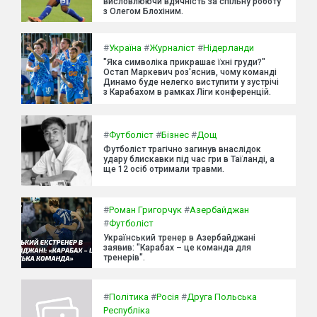
висловлюючи вдячність за спільну роботу
з Олегом Блохіним.
#
Україна
#
Журналіст
#
Нідерланди
"Яка символіка прикрашає їхні груди?"
Остап Маркевич роз'яснив, чому команді
Динамо буде нелегко виступити у зустрічі
з Карабахом в рамках Ліги конференцій.
#
Футболіст
#
Бізнес
#
Дощ
Футболіст трагічно загинув внаслідок
удару блискавки під час гри в Таїланді, а
ще 12 осіб отримали травми.
#
Роман Григорчук
#
Азербайджан
#
Футболіст
Український тренер в Азербайджані
заявив: "Карабах – це команда для
тренерів".
#
Політика
#
Росія
#
Друга Польська
Республіка