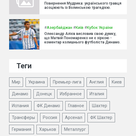
Повернення Мудрика: українського гравця
асоціюють із Волинською трагедією.
#
Азербайджан
#
Київ
#
Кубок України
Олександр Алієв висловив свою думку,
що Матвій Пономаренко не є зіркою -
коментар колишнього футболіста Динамо.
Теги
Мир
Украина
Премьер-лига
Англия
Киев
Динамо
Донецк
Избранное
Италия
Испания
ФК Динамо
Главное
Шахтер
Трансферы
Россия
Арсенал
ФК Шахтер
Германия
Харьков
Металлург