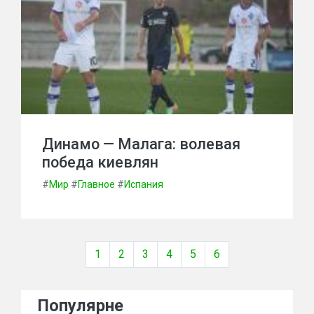
Динамо — Малага: волевая
победа киевлян
#
Мир
#
Главное
#
Испания
1
2
3
4
5
6
Популярне