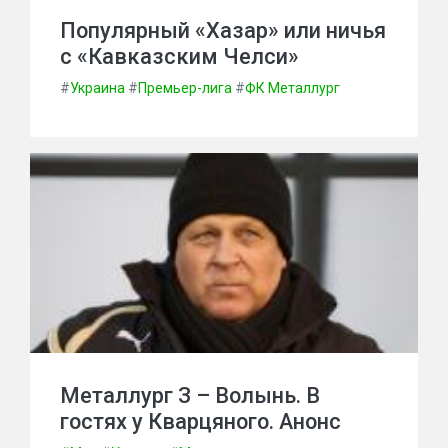
Популярный «Хазар» или ничья
с «Кавказским Челси»
#
Украина
#
Премьер-лига
#
ФК Металлург
Металлург З – Волынь. В
гостях у Кварцяного. Анонс