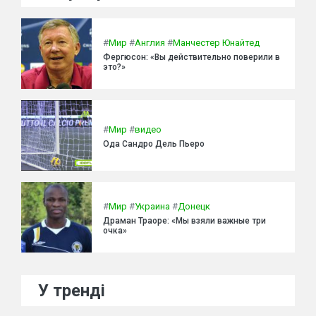
#
Мир
#
Англия
#
Манчестер Юнайтед
Фергюсон: «Вы действительно поверили в
это?»
#
Мир
#
видео
Ода Сандро Дель Пьеро
#
Мир
#
Украина
#
Донецк
Драман Траоре: «Мы взяли важные три
очка»
У тренді