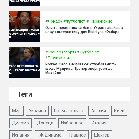
#
Лондон
#
Футболіст
#
Півзахисник
Один з провідних клубів в Україні знайшов
нову альтернативу для Вінісіуса Жуніора.
#
Тренер (спорт)
#
Футболіст
#
Півзахисник
Йожеф Сабо висловлює стурбованість
щодо Мудрика. Тренер звернувся до
Михайла.
Теги
Мир
Украина
Премьер-лига
Англия
Киев
Динамо
Донецк
Избранное
Италия
Испания
ФК Динамо
Главное
Шахтер