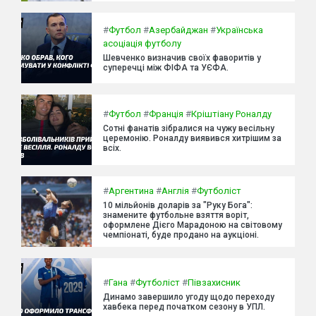
#
Футбол
#
Азербайджан
#
Українська
асоціація футболу
Шевченко визначив своїх фаворитів у
суперечці між ФІФА та УЄФА.
#
Футбол
#
Франція
#
Кріштіану Роналду
Сотні фанатів зібралися на чужу весільну
церемонію. Роналду виявився хитрішим за
всіх.
#
Аргентина
#
Англія
#
Футболіст
10 мільйонів доларів за "Руку Бога":
знамените футбольне взяття воріт,
оформлене Дієго Марадоною на світовому
чемпіонаті, буде продано на аукціоні.
#
Гана
#
Футболіст
#
Півзахисник
Динамо завершило угоду щодо переходу
хавбека перед початком сезону в УПЛ.