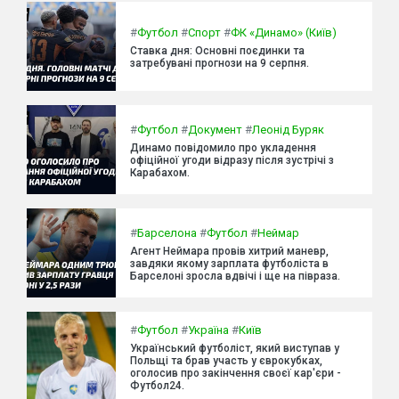
#
Футбол
#
Спорт
#
ФК «Динамо» (Київ)
Ставка дня: Основні поєдинки та
затребувані прогнози на 9 серпня.
#
Футбол
#
Документ
#
Леонід Буряк
Динамо повідомило про укладення
офіційної угоди відразу після зустрічі з
Карабахом.
#
Барселона
#
Футбол
#
Неймар
Агент Неймара провів хитрий маневр,
завдяки якому зарплата футболіста в
Барселоні зросла вдвічі і ще на півраза.
#
Футбол
#
Україна
#
Київ
Український футболіст, який виступав у
Польщі та брав участь у єврокубках,
оголосив про закінчення своєї кар'єри -
Футбол24.