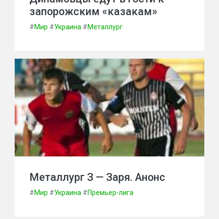
запорожским «казакам»
#
Мир
#
Украина
#
Металлург
Металлург З — Заря. Анонс
#
Мир
#
Украина
#
Премьер-лига