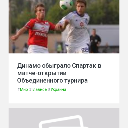
Динамо обыграло Спартак в
матче-открытии
Объединенного турнира
#
Мир
#
Главное
#
Украина