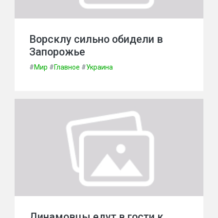
Ворсклу сильно обидели в
Запорожье
#
Мир
#
Главное
#
Украина
Динамовцы едут в гости к