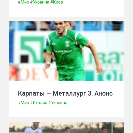
#
Мир
#
Украина
#
Киев
Карпаты — Металлург З. Анонс
#
Мир
#
Италия
#
Украина