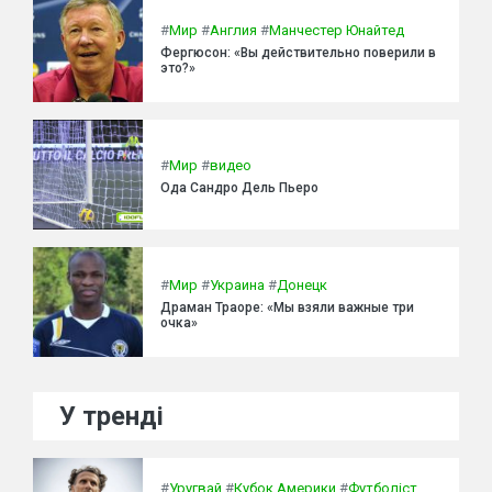
#
Мир
#
Англия
#
Манчестер Юнайтед
Фергюсон: «Вы действительно поверили в
это?»
#
Мир
#
видео
Ода Сандро Дель Пьеро
#
Мир
#
Украина
#
Донецк
Драман Траоре: «Мы взяли важные три
очка»
У тренді
#
Уругвай
#
Кубок Америки
#
Футболіст