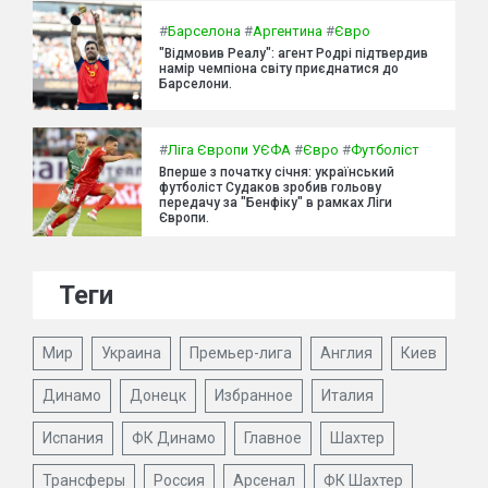
#
Барселона
#
Аргентина
#
Євро
"Відмовив Реалу": агент Родрі підтвердив
намір чемпіона світу приєднатися до
Барселони.
#
Ліга Європи УЄФА
#
Євро
#
Футболіст
Вперше з початку січня: український
футболіст Судаков зробив гольову
передачу за "Бенфіку" в рамках Ліги
Європи.
Теги
Мир
Украина
Премьер-лига
Англия
Киев
Динамо
Донецк
Избранное
Италия
Испания
ФК Динамо
Главное
Шахтер
Трансферы
Россия
Арсенал
ФК Шахтер