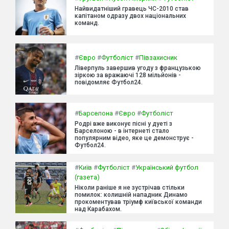
Найвидатніший гравець ЧС-2010 став
капітаном одразу двох національних
команд.
#
Євро
#
Футболіст
#
Півзахисник
Ліверпуль завершив угоду з французькою
зіркою за вражаючі 128 мільйонів -
повідомляє Футбол24.
#
Барселона
#
Євро
#
Футболіст
Родрі вже виконує пісні у дуеті з
Барселоною - в інтернеті стало
популярним відео, яке це демонструє -
Футбол24.
#
Київ
#
Футболіст
#
Український футбол
(газета)
Ніколи раніше я не зустрічав стільки
помилок: колишній нападник Динамо
прокоментував тріумф київської команди
над Карабахом.