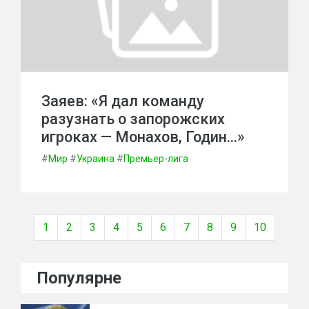
Заяев: «Я дал команду
разузнать о запорожских
игроках — Монахов, Годин…»
#
Мир
#
Украина
#
Премьер-лига
1
2
3
4
5
6
7
8
9
10
Популярне