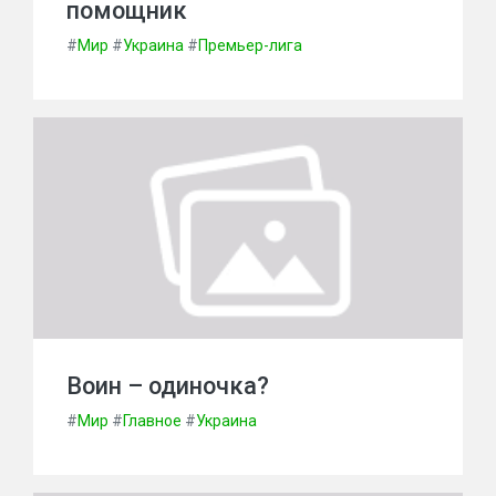
помощник
#
Мир
#
Украина
#
Премьер-лига
Воин – одиночка?
#
Мир
#
Главное
#
Украина