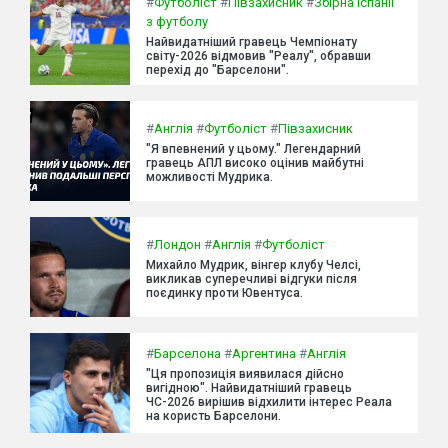
#
Футболіст
#
Півзахисник
#
Збірна Іспанії
з футболу
Найвидатніший гравець Чемпіонату
світу-2026 відмовив "Реалу", обравши
перехід до "Барселони".
#
Англія
#
Футболіст
#
Півзахисник
"Я впевнений у цьому." Легендарний
гравець АПЛ високо оцінив майбутні
можливості Мудрика.
#
Лондон
#
Англія
#
Футболіст
Михайло Мудрик, вінгер клубу Челсі,
викликав суперечливі відгуки після
поєдинку проти Ювентуса.
#
Барселона
#
Аргентина
#
Англія
"Ця пропозиція виявилася дійсно
вигідною". Найвидатніший гравець
ЧС-2026 вирішив відхилити інтерес Реала
на користь Барселони.