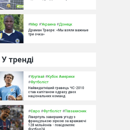
#
Мир
#
Украина
#
Донецк
Драман Траоре: «Мы взяли важные
три очка»
У тренді
#
Уругвай
#
Кубок Америки
#
Футболіст
Найвидатніший гравець ЧС-2010
став капітаном одразу двох
національних команд.
#
Євро
#
Футболіст
#
Півзахисник
Ліверпуль завершив угоду з
французькою зіркою за вражаючі
128 мільйонів - повідомляє
Футбол24.