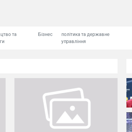
цтво та
Бізнес
політика та державне
ги
управління