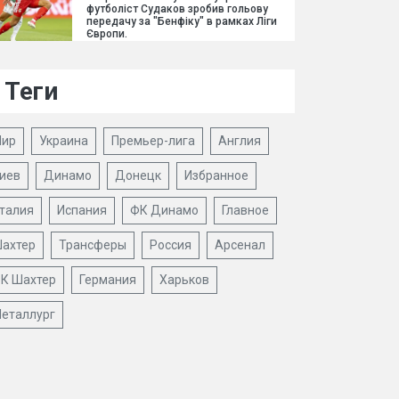
футболіст Судаков зробив гольову
передачу за "Бенфіку" в рамках Ліги
Європи.
Теги
ир
Украина
Премьер-лига
Англия
иев
Динамо
Донецк
Избранное
талия
Испания
ФК Динамо
Главное
ахтер
Трансферы
Россия
Арсенал
К Шахтер
Германия
Харьков
еталлург