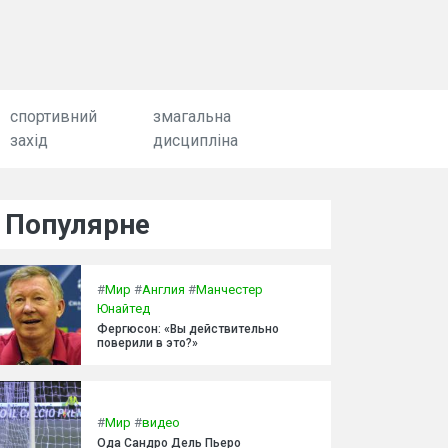
спортивний
змагальна
захід
дисципліна
Популярне
#
Мир
#
Англия
#
Манчестер
Юнайтед
Фергюсон: «Вы действительно
поверили в это?»
#
Мир
#
видео
Ода Сандро Дель Пьеро