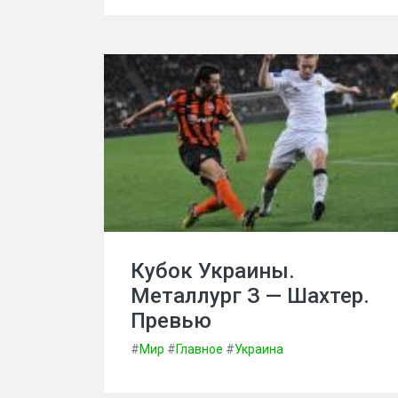
Кубок Украины.
Металлург З — Шахтер.
Превью
#
Мир
#
Главное
#
Украина