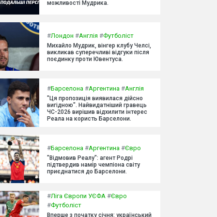
можливості Мудрика.
#
Лондон
#
Англія
#
Футболіст
Михайло Мудрик, вінгер клубу Челсі,
викликав суперечливі відгуки після
поєдинку проти Ювентуса.
#
Барселона
#
Аргентина
#
Англія
"Ця пропозиція виявилася дійсно
вигідною". Найвидатніший гравець
ЧС-2026 вирішив відхилити інтерес
Реала на користь Барселони.
#
Барселона
#
Аргентина
#
Євро
"Відмовив Реалу": агент Родрі
підтвердив намір чемпіона світу
приєднатися до Барселони.
#
Ліга Європи УЄФА
#
Євро
#
Футболіст
Вперше з початку січня: український