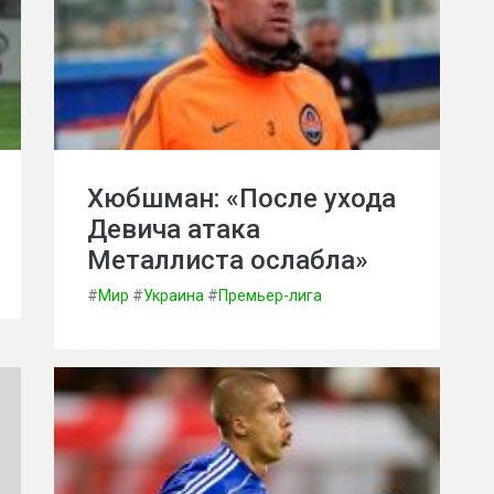
Хюбшман: «После ухода
Девича атака
Металлиста ослабла»
#
Мир
#
Украина
#
Премьер-лига