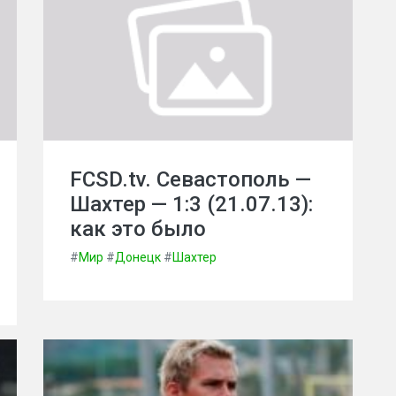
FCSD.tv. Севастополь —
Шахтер — 1:3 (21.07.13):
как это было
#
Мир
#
Донецк
#
Шахтер