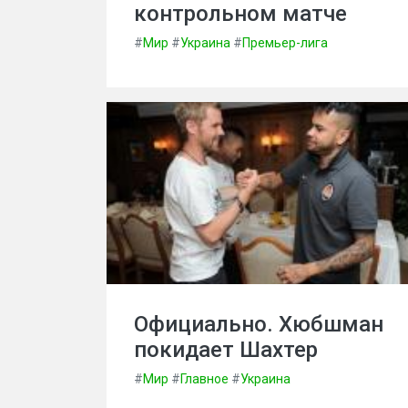
контрольном матче
#
Мир
#
Украина
#
Премьер-лига
Официально. Хюбшман
покидает Шахтер
#
Мир
#
Главное
#
Украина