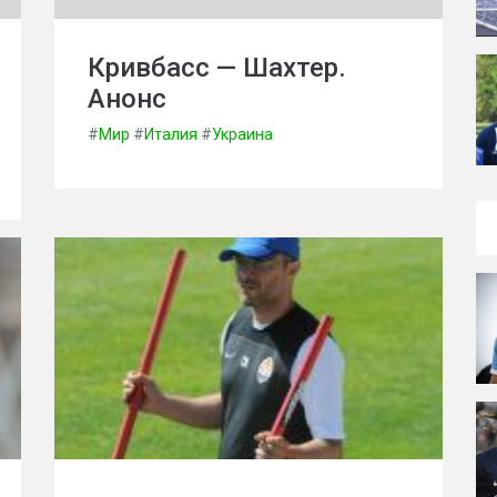
Кривбасс — Шахтер.
Анонс
#
Мир
#
Италия
#
Украина