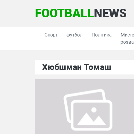
FOOTBALL
NEWS
Спорт
футбол
Політика
Мисте
розва
Хюбшман Томаш