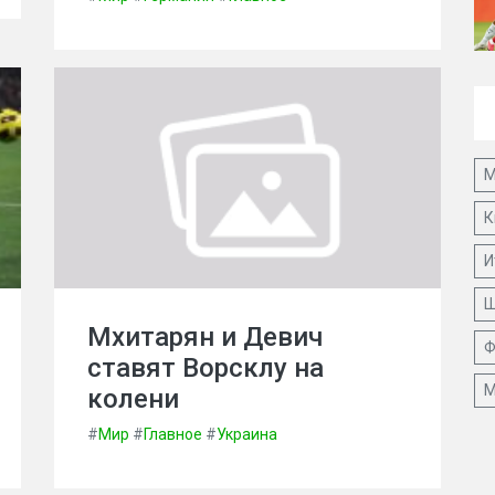
М
К
И
Ш
Мхитарян и Девич
Ф
ставят Ворсклу на
М
колени
#
Мир
#
Главное
#
Украина