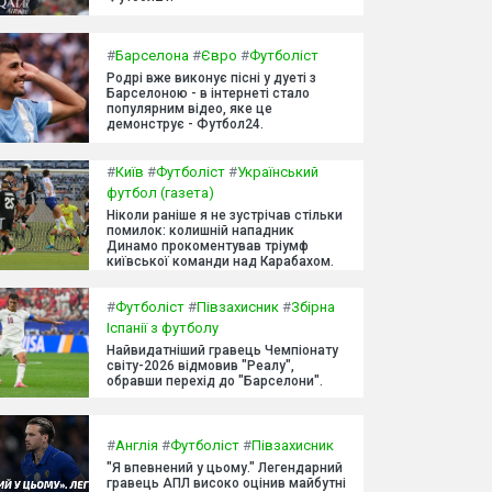
#
Барселона
#
Євро
#
Футболіст
Родрі вже виконує пісні у дуеті з
Барселоною - в інтернеті стало
популярним відео, яке це
демонструє - Футбол24.
#
Київ
#
Футболіст
#
Український
футбол (газета)
Ніколи раніше я не зустрічав стільки
помилок: колишній нападник
Динамо прокоментував тріумф
київської команди над Карабахом.
#
Футболіст
#
Півзахисник
#
Збірна
Іспанії з футболу
Найвидатніший гравець Чемпіонату
світу-2026 відмовив "Реалу",
обравши перехід до "Барселони".
#
Англія
#
Футболіст
#
Півзахисник
"Я впевнений у цьому." Легендарний
гравець АПЛ високо оцінив майбутні