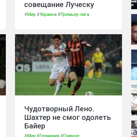
совещание Луческу
#
Мир
#
Украина
#
Премьер-лига
Чудотворный Лено.
Шахтер не смог одолеть
Байер
#
Мир
#
Германия
#
Главное