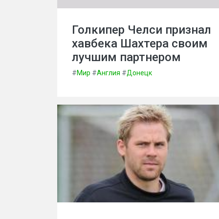
Голкипер Челси признал
хавбека Шахтера своим
лучшим партнером
#
Мир
#
Англия
#
Донецк