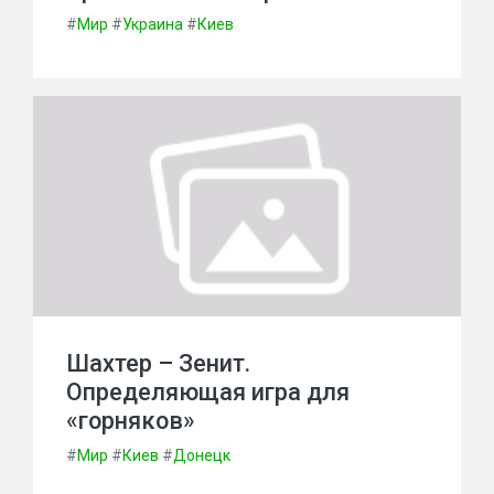
#
Мир
#
Украина
#
Киев
Шахтер – Зенит.
Определяющая игра для
«горняков»
#
Мир
#
Киев
#
Донецк