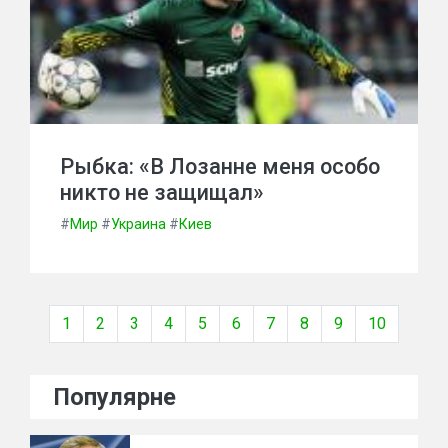
Рыбка: «В Лозанне меня особо
никто не защищал»
#
Мир
#
Украина
#
Киев
1
2
3
4
5
6
7
8
9
10
Популярне