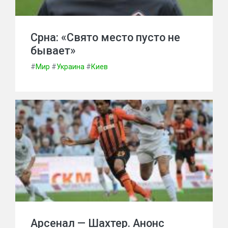
Срна: «Свято место пусто не
бывает»
#
Мир
#
Украина
#
Киев
Арсенал — Шахтер. Анонс