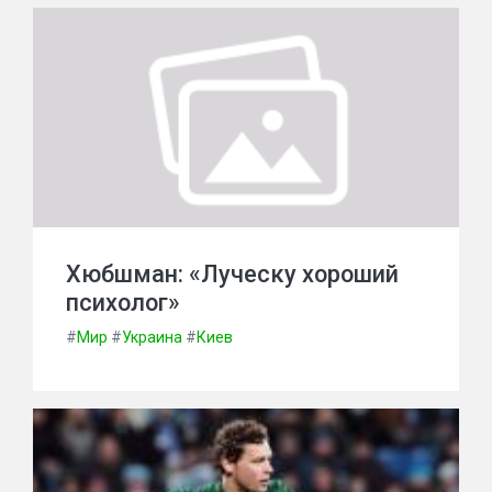
Хюбшман: «Луческу хороший
психолог»
#
Мир
#
Украина
#
Киев