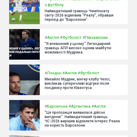
з футболу
Найвидатніший гравець Чемпіонату
світу-2026 відмовив "Реалу", обравши
перехід до "Барселони".
#
Англія
#
Футболіст
#
Півзахисник
"Я впевнений у цьому." Легендарний
гравець АПЛ високо оцінив майбутні
можливості Мудрика.
#
Лондон
#
Англія
#
Футболіст
Михайло Мудрик, вінгер клубу Челсі,
викликав суперечливі відгуки після
поєдинку проти Ювентуса.
#
Барселона
#
Аргентина
#
Англія
"Ця пропозиція виявилася дійсно
вигідною". Найвидатніший гравець
ЧС-2026 вирішив відхилити інтерес Реала
на користь Барселони.