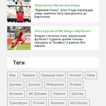
#
Барселона
#
Аргентина
#
Євро
"Відмовив Реалу": агент Родрі підтвердив
намір чемпіона світу приєднатися до
Барселони.
#
Ліга Європи УЄФА
#
Євро
#
Футболіст
Вперше з початку січня: український
футболіст Судаков зробив гольову
передачу за "Бенфіку" в рамках Ліги
Європи.
Теги
Мир
Украина
Премьер-лига
Англия
Киев
Динамо
Донецк
Избранное
Италия
Испания
ФК Динамо
Главное
Шахтер
Трансферы
Россия
Арсенал
ФК Шахтер