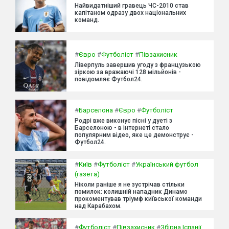
Найвидатніший гравець ЧС-2010 став
капітаном одразу двох національних
команд.
#
Євро
#
Футболіст
#
Півзахисник
Ліверпуль завершив угоду з французькою
зіркою за вражаючі 128 мільйонів -
повідомляє Футбол24.
#
Барселона
#
Євро
#
Футболіст
Родрі вже виконує пісні у дуеті з
Барселоною - в інтернеті стало
популярним відео, яке це демонструє -
Футбол24.
#
Київ
#
Футболіст
#
Український футбол
(газета)
Ніколи раніше я не зустрічав стільки
помилок: колишній нападник Динамо
прокоментував тріумф київської команди
над Карабахом.
#
Футболіст
#
Півзахисник
#
Збірна Іспанії