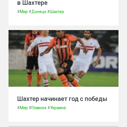
в Шахтере
#
Мир
#
Донецк
#
Шахтер
Шахтер начинает год с победы
#
Мир
#
Главное
#
Украина