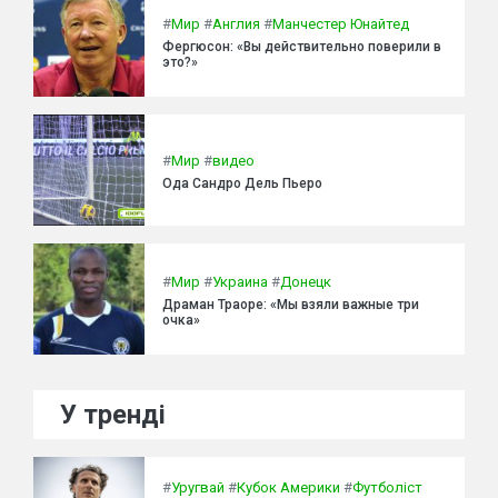
#
Мир
#
Англия
#
Манчестер Юнайтед
Фергюсон: «Вы действительно поверили в
это?»
#
Мир
#
видео
Ода Сандро Дель Пьеро
#
Мир
#
Украина
#
Донецк
Драман Траоре: «Мы взяли важные три
очка»
У тренді
#
Уругвай
#
Кубок Америки
#
Футболіст