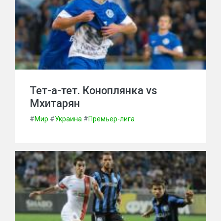
Тет-а-тет. Коноплянка vs
Мхитарян
#
Мир
#
Украина
#
Премьер-лига