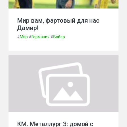
Мир вам, фартовый для нас
Дамир!
#
Мир
#
Германия
#
Байер
КМ. Металлург З: домой с