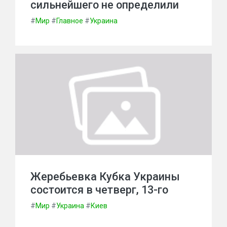
сильнейшего не определили
#
Мир
#
Главное
#
Украина
Жеребьевка Кубка Украины
состоится в четверг, 13-го
#
Мир
#
Украина
#
Киев