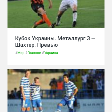
Кубок Украины. Металлург З —
Шахтер. Превью
#
Мир
#
Главное
#
Украина