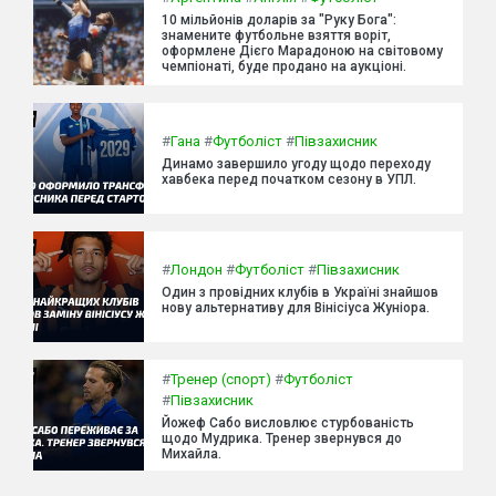
10 мільйонів доларів за "Руку Бога":
знамените футбольне взяття воріт,
оформлене Дієго Марадоною на світовому
чемпіонаті, буде продано на аукціоні.
#
Гана
#
Футболіст
#
Півзахисник
Динамо завершило угоду щодо переходу
хавбека перед початком сезону в УПЛ.
#
Лондон
#
Футболіст
#
Півзахисник
Один з провідних клубів в Україні знайшов
нову альтернативу для Вінісіуса Жуніора.
#
Тренер (спорт)
#
Футболіст
#
Півзахисник
Йожеф Сабо висловлює стурбованість
щодо Мудрика. Тренер звернувся до
Михайла.