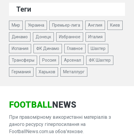
Теги
Мир
Украина
Премьер-лига
Англия
Киев
Динамо
Донецк
Избранное
Италия
Испания
ФК Динамо
Главное
Шахтер
Трансферы
Россия
Арсенал
ФК Шахтер
Германия
Харьков
Металлург
FOOTBALL
NEWS
При правомірному використанні матеріалів з
даного ресурсу гіперпосилання на
FootballNews.com.ua обов'язкове.