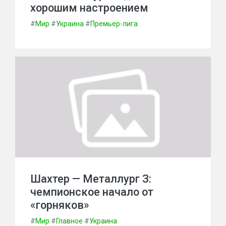
хорошим настроением
#
Мир
#
Украина
#
Премьер-лига
Шахтер — Металлург З:
чемпионское начало от
«горняков»
#
Мир
#
Главное
#
Украина