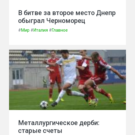
В битве за второе место Днепр
обыграл Черноморец
#
Мир
#
Италия
#
Главное
Металлургическое дерби:
старые счеты