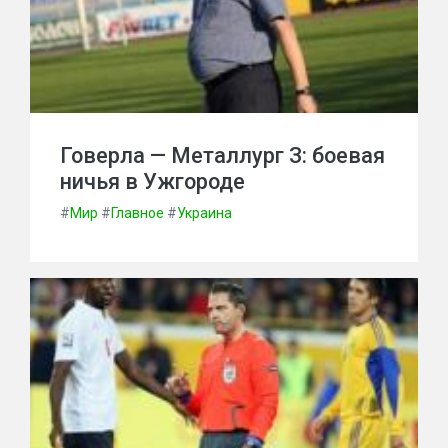
Говерла — Металлург З: боевая
ничья в Ужгороде
#
Мир
#
Главное
#
Украина