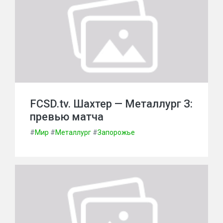
FCSD.tv. Шахтер — Металлург З:
превью матча
#
Мир
#
Металлург
#
Запорожье