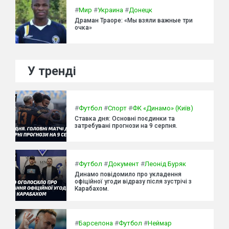
#
Мир
#
Украина
#
Донецк
Драман Траоре: «Мы взяли важные три
очка»
У тренді
#
Футбол
#
Спорт
#
ФК «Динамо» (Київ)
Ставка дня: Основні поєдинки та
затребувані прогнози на 9 серпня.
#
Футбол
#
Документ
#
Леонід Буряк
Динамо повідомило про укладення
офіційної угоди відразу після зустрічі з
Карабахом.
#
Барселона
#
Футбол
#
Неймар