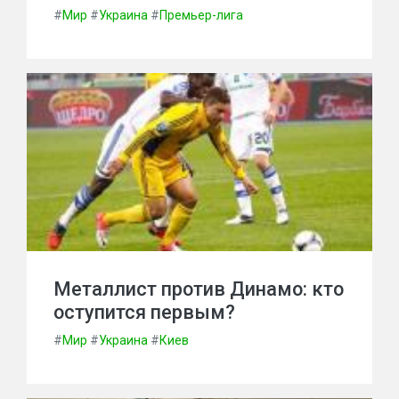
#
Мир
#
Украина
#
Премьер-лига
Металлист против Динамо: кто
оступится первым?
#
Мир
#
Украина
#
Киев