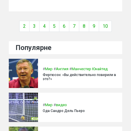
2
3
4
5
6
7
8
9
10
Популярне
#
Мир
#
Англия
#
Манчестер Юнайтед
Фергюсон: «Вы действительно поверили в
это?»
#
Мир
#
видео
Ода Сандро Дель Пьеро