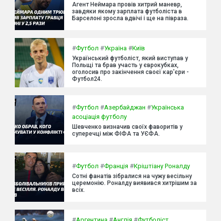
Агент Неймара провів хитрий маневр,
завдяки якому зарплата футболіста в
Барселоні зросла вдвічі і ще на півраза.
#
Футбол
#
Україна
#
Київ
Український футболіст, який виступав у
Польщі та брав участь у єврокубках,
оголосив про закінчення своєї кар'єри -
Футбол24.
#
Футбол
#
Азербайджан
#
Українська
асоціація футболу
Шевченко визначив своїх фаворитів у
суперечці між ФІФА та УЄФА.
#
Футбол
#
Франція
#
Кріштіану Роналду
Сотні фанатів зібралися на чужу весільну
церемонію. Роналду виявився хитрішим за
всіх.
#
Аргентина
#
Англія
#
Футболіст