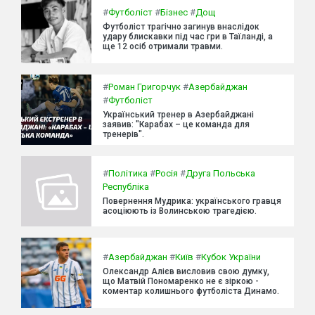
#
Футболіст
#
Бізнес
#
Дощ
Футболіст трагічно загинув внаслідок
удару блискавки під час гри в Таїланді, а
ще 12 осіб отримали травми.
#
Роман Григорчук
#
Азербайджан
#
Футболіст
Український тренер в Азербайджані
заявив: "Карабах – це команда для
тренерів".
#
Політика
#
Росія
#
Друга Польська
Республіка
Повернення Мудрика: українського гравця
асоціюють із Волинською трагедією.
#
Азербайджан
#
Київ
#
Кубок України
Олександр Алієв висловив свою думку,
що Матвій Пономаренко не є зіркою -
коментар колишнього футболіста Динамо.