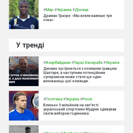
#
Мир
#
Украина
#
Донецк
Драман Траоре: «Мы взяли важные три
очка»
У тренді
#
Азербайджан
#
Тарас Качараба
#
Україна
Динамо зустрінеться з колишнім гравцем
Шахтаря, а наступним потенційним
суперником може стати ще один
вихованець цієї команди.
#
Політика
#
Україна
#
Росія
Близько 3 мільйонів на зап'ясті:
український спортсмен Мудрик здивував
своїм вибором годинника.