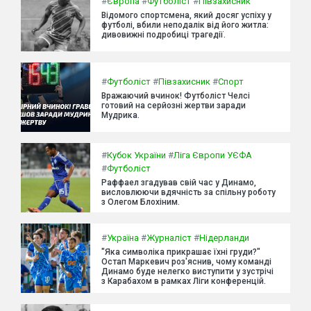
#
Європа
#
Футболіст
#
Півзахисник
Відомого спортсмена, який досяг успіху у
футболі, вбили неподалік від його житла:
дивовижні подробиці трагедії.
#
Футболіст
#
Півзахисник
#
Спорт
Вражаючий вчинок! Футболіст Челсі
готовий на серйозні жертви заради
Мудрика.
#
Кубок України
#
Ліга Європи УЄФА
#
Футболіст
Раффаел згадував свій час у Динамо,
висловлюючи вдячність за спільну роботу
з Олегом Блохіним.
#
Україна
#
Журналіст
#
Нідерланди
"Яка символіка прикрашає їхні груди?"
Остап Маркевич роз'яснив, чому команді
Динамо буде нелегко виступити у зустрічі
з Карабахом в рамках Ліги конференцій.