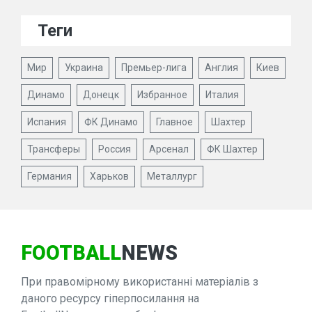
Теги
Мир
Украина
Премьер-лига
Англия
Киев
Динамо
Донецк
Избранное
Италия
Испания
ФК Динамо
Главное
Шахтер
Трансферы
Россия
Арсенал
ФК Шахтер
Германия
Харьков
Металлург
FOOTBALL
NEWS
При правомірному використанні матеріалів з
даного ресурсу гіперпосилання на