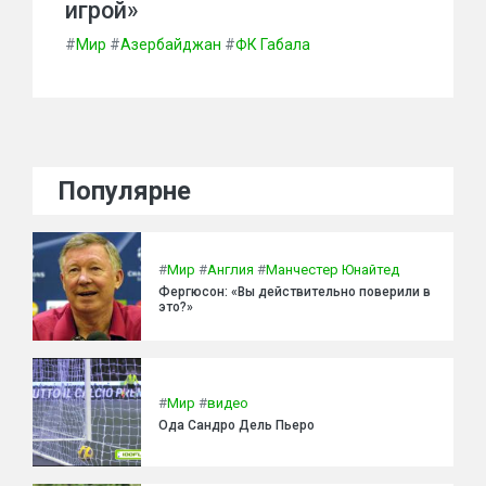
игрой»
#
Мир
#
Азербайджан
#
ФК Габала
Популярне
#
Мир
#
Англия
#
Манчестер Юнайтед
Фергюсон: «Вы действительно поверили в
это?»
#
Мир
#
видео
Ода Сандро Дель Пьеро