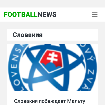
FOOTBALL
NEWS
Словакия
Словакия побеждает Мальту