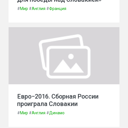
#
Мир
#
Англия
#
Франция
Евро−2016. Сборная России
проиграла Словакии
#
Мир
#
Англия
#
Динамо