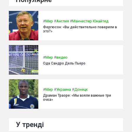
#
Мир
#
Англия
#
Манчестер Юнайтед
Фергюсон: «Вы действительно поверили в
это?»
#
Мир
#
видео
Ода Сандро Дель Пьеро
#
Мир
#
Украина
#
Донецк
Драман Траоре: «Мы взяли важные три
очка»
У тренді