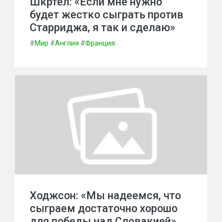
Шкртел: «Если мне нужно
будет жестко сыграть против
Старриджа, я так и сделаю»
#
Мир
#
Англия
#
Франция
Ходжсон: «Мы надеемся, что
сыграем достаточно хорошо
для победы над Словакией»