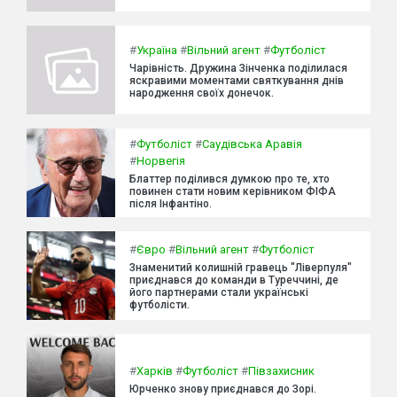
#
Україна
#
Вільний агент
#
Футболіст
Чарівність. Дружина Зінченка поділилася
яскравими моментами святкування днів
народження своїх донечок.
#
Футболіст
#
Саудівська Аравія
#
Норвегія
Блаттер поділився думкою про те, хто
повинен стати новим керівником ФІФА
після Інфантіно.
#
Євро
#
Вільний агент
#
Футболіст
Знаменитий колишній гравець "Ліверпуля"
приєднався до команди в Туреччині, де
його партнерами стали українські
футболісти.
#
Харків
#
Футболіст
#
Півзахисник
Юрченко знову приєднався до Зорі.