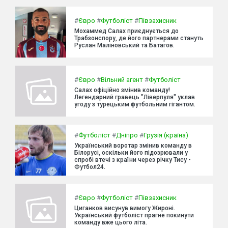
#
Євро
#
Футболіст
#
Півзахисник
Мохаммед Салах приєднується до
Трабзонспору, де його партнерами стануть
Руслан Маліновський та Батагов.
#
Євро
#
Вільний агент
#
Футболіст
Салах офіційно змінив команду!
Легендарний гравець "Ліверпуля" уклав
угоду з турецьким футбольним гігантом.
#
Футболіст
#
Дніпро
#
Грузія (країна)
Український воротар змінив команду в
Білорусі, оскільки його підозрювали у
спробі втечі з країни через річку Тису -
Футбол24.
#
Євро
#
Футболіст
#
Півзахисник
Циганков висунув вимогу Жироні.
Український футболіст прагне покинути
команду вже цього літа.