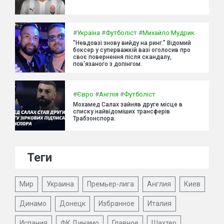
#
Україна
#
Футболіст
#
Михайло Мудрик
"Невдовзі знову вийду на ринг." Відомий
боксер у суперважкій вазі оголосив про
своє повернення після скандалу,
пов'язаного з допінгом.
#
Євро
#
Англія
#
Футболіст
Мохамед Салах зайняв друге місце в
списку найвідоміших трансферів
Трабзонспора.
Теги
Мир
Украина
Премьер-лига
Англия
Киев
Динамо
Донецк
Избранное
Италия
Испания
ФК Динамо
Главное
Шахтер