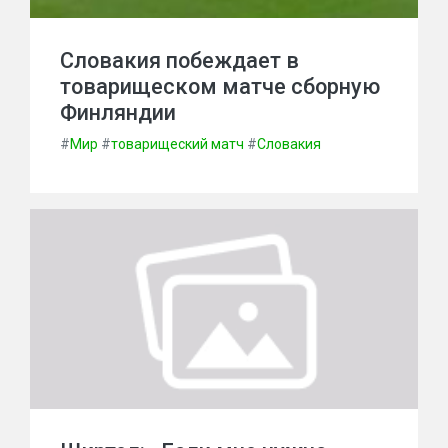
Словакия побеждает в
товарищеском матче сборную
Финляндии
#
Мир
#
товарищеский матч
#
Словакия