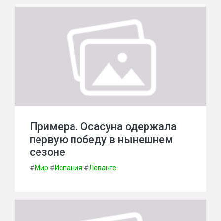
Примера. Осасуна одержала
первую победу в нынешнем
сезоне
#
Мир
#
Испания
#
Леванте