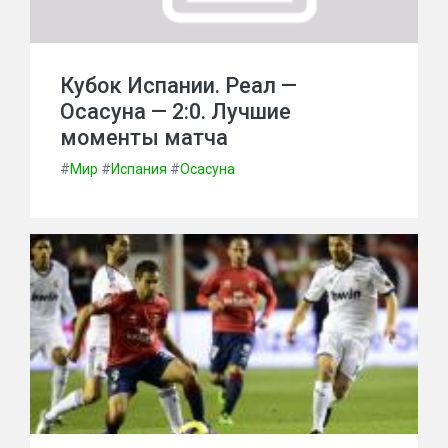
Кубок Испании. Реал —
Осасуна — 2:0. Лучшие
моменты матча
#
Мир
#
Испания
#
Осасуна