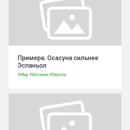
Примера. Осасуна сильнее
Эспаньол
#
Мир
#
Испания
#
Европа