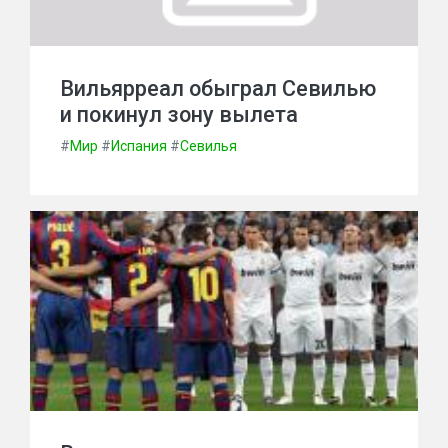
Вильярреал обыграл Севилью
и покинул зону вылета
#
Мир
#
Испания
#
Севилья