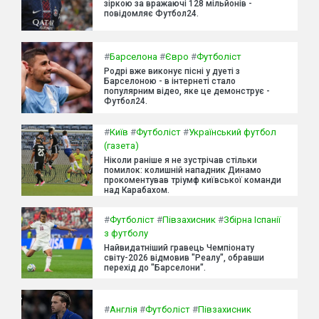
зіркою за вражаючі 128 мільйонів -
повідомляє Футбол24.
#
Барселона
#
Євро
#
Футболіст
Родрі вже виконує пісні у дуеті з
Барселоною - в інтернеті стало
популярним відео, яке це демонструє -
Футбол24.
#
Київ
#
Футболіст
#
Український футбол
(газета)
Ніколи раніше я не зустрічав стільки
помилок: колишній нападник Динамо
прокоментував тріумф київської команди
над Карабахом.
#
Футболіст
#
Півзахисник
#
Збірна Іспанії
з футболу
Найвидатніший гравець Чемпіонату
світу-2026 відмовив "Реалу", обравши
перехід до "Барселони".
#
Англія
#
Футболіст
#
Півзахисник