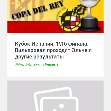
Кубок Испании. 1\16 финала.
Вильярреал проходит Эльче и
другие результаты
#
Мир
#
Испания
#
Леванте