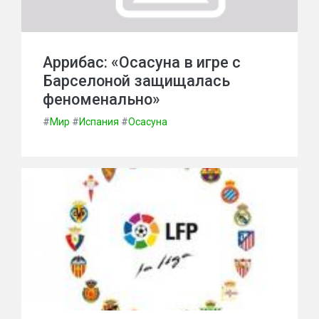
Аррибас: «Осасуна в игре с
Барселоной защищалась
феноменально»
#
Мир
#
Испания
#
Осасуна