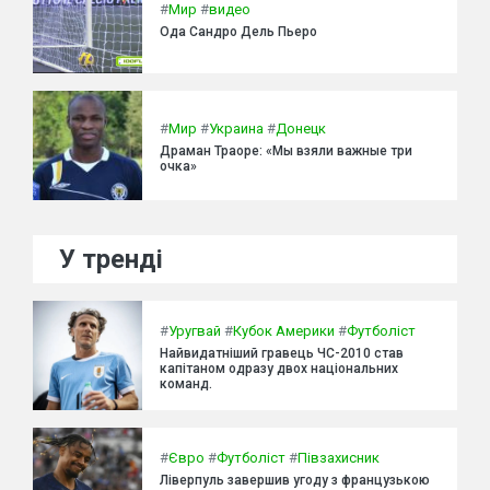
#
Мир
#
видео
Ода Сандро Дель Пьеро
#
Мир
#
Украина
#
Донецк
Драман Траоре: «Мы взяли важные три
очка»
У тренді
#
Уругвай
#
Кубок Америки
#
Футболіст
Найвидатніший гравець ЧС-2010 став
капітаном одразу двох національних
команд.
#
Євро
#
Футболіст
#
Півзахисник
Ліверпуль завершив угоду з французькою