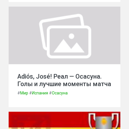
Adiós, José! Реал — Осасуна.
Голы и лучшие моменты матча
#
Мир
#
Испания
#
Осасуна