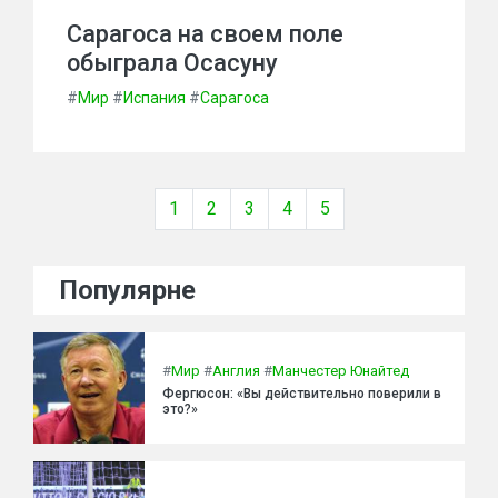
Сарагоса на своем поле
обыграла Осасуну
#
Мир
#
Испания
#
Сарагоса
1
2
3
4
5
Популярне
#
Мир
#
Англия
#
Манчестер Юнайтед
Фергюсон: «Вы действительно поверили в
это?»