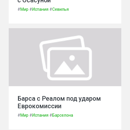
с Осасуной
#
Мир
#
Испания
#
Севилья
Барса с Реалом под ударом
Еврокомиссии
#
Мир
#
Испания
#
Барселона