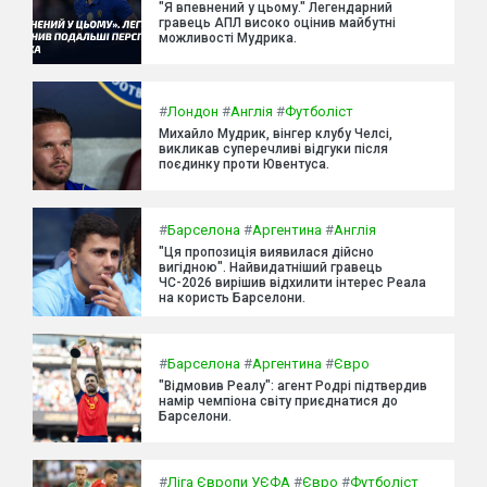
"Я впевнений у цьому." Легендарний
гравець АПЛ високо оцінив майбутні
можливості Мудрика.
#
Лондон
#
Англія
#
Футболіст
Михайло Мудрик, вінгер клубу Челсі,
викликав суперечливі відгуки після
поєдинку проти Ювентуса.
#
Барселона
#
Аргентина
#
Англія
"Ця пропозиція виявилася дійсно
вигідною". Найвидатніший гравець
ЧС-2026 вирішив відхилити інтерес Реала
на користь Барселони.
#
Барселона
#
Аргентина
#
Євро
"Відмовив Реалу": агент Родрі підтвердив
намір чемпіона світу приєднатися до
Барселони.
#
Ліга Європи УЄФА
#
Євро
#
Футболіст