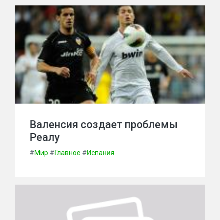
Валенсия создает проблемы
Реалу
#
Мир
#
Главное
#
Испания