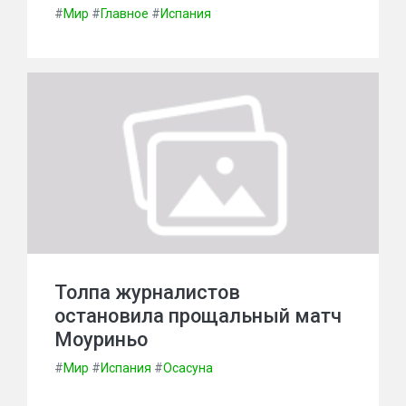
#
Мир
#
Главное
#
Испания
Толпа журналистов
остановила прощальный матч
Моуриньо
#
Мир
#
Испания
#
Осасуна