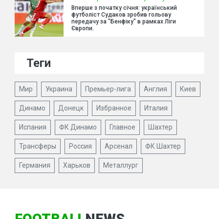
Вперше з початку січня: український
футболіст Судаков зробив гольову
передачу за "Бенфіку" в рамках Ліги
Європи.
Теги
Мир
Украина
Премьер-лига
Англия
Киев
Динамо
Донецк
Избранное
Италия
Испания
ФК Динамо
Главное
Шахтер
Трансферы
Россия
Арсенал
ФК Шахтер
Германия
Харьков
Металлург