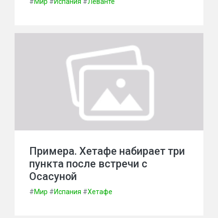
#
Мир
#
Испания
#
Леванте
Примера. Хетафе набирает три
пункта после встречи с
Осасуной
#
Мир
#
Испания
#
Хетафе