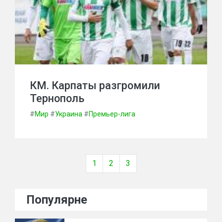
КМ. Карпаты разгромили
Тернополь
#
Мир
#
Украина
#
Премьер-лига
1
2
3
Популярне