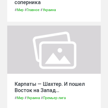
соперника
#
Мир
#
Главное
#
Украина
Карпаты — Шахтер. И пошел
Восток на Запад…
#
Мир
#
Украина
#
Премьер-лига