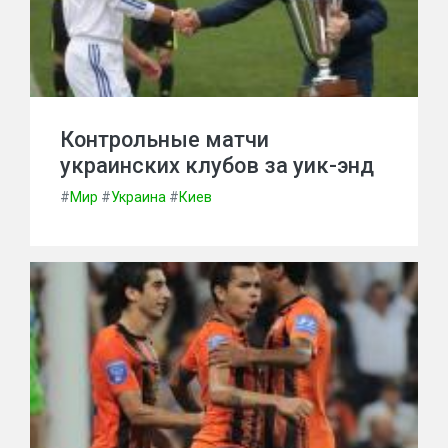
Контрольные матчи
украинских клубов за уик-энд
#
Мир
#
Украина
#
Киев