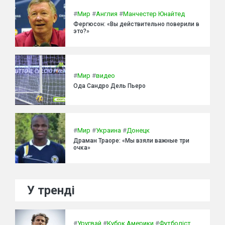
#
Мир
#
Англия
#
Манчестер Юнайтед
Фергюсон: «Вы действительно поверили в
это?»
#
Мир
#
видео
Ода Сандро Дель Пьеро
#
Мир
#
Украина
#
Донецк
Драман Траоре: «Мы взяли важные три
очка»
У тренді
#
Уругвай
#
Кубок Америки
#
Футболіст