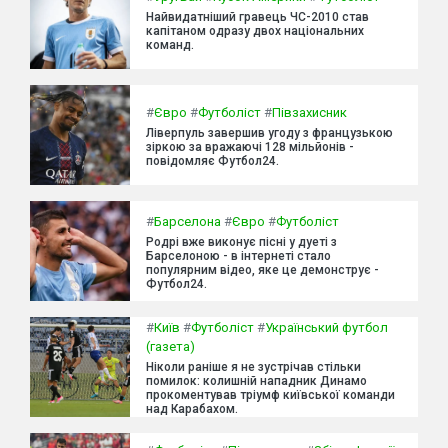
Найвидатніший гравець ЧС-2010 став
капітаном одразу двох національних
команд.
#
Євро
#
Футболіст
#
Півзахисник
Ліверпуль завершив угоду з французькою
зіркою за вражаючі 128 мільйонів -
повідомляє Футбол24.
#
Барселона
#
Євро
#
Футболіст
Родрі вже виконує пісні у дуеті з
Барселоною - в інтернеті стало
популярним відео, яке це демонструє -
Футбол24.
#
Київ
#
Футболіст
#
Український футбол
(газета)
Ніколи раніше я не зустрічав стільки
помилок: колишній нападник Динамо
прокоментував тріумф київської команди
над Карабахом.