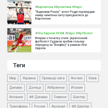
#
Барселона
#
Аргентина
#
Євро
"Відмовив Реалу": агент Родрі підтвердив
намір чемпіона світу приєднатися до
Барселони.
#
Ліга Європи УЄФА
#
Євро
#
Футболіст
Вперше з початку січня: український
футболіст Судаков зробив гольову
передачу за "Бенфіку" в рамках Ліги
Європи.
Теги
Мир
Украина
Премьер-лига
Англия
Киев
Динамо
Донецк
Избранное
Италия
Испания
ФК Динамо
Главное
Шахтер
Трансферы
Россия
Арсенал
ФК Шахтер