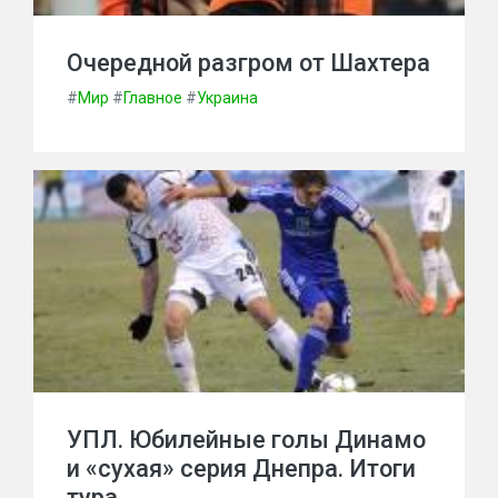
Очередной разгром от Шахтера
#
Мир
#
Главное
#
Украина
УПЛ. Юбилейные голы Динамо
и «сухая» серия Днепра. Итоги
тура