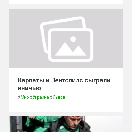
Карпаты и Вентспилс сыграли
вничью
#
Мир
#
Украина
#
Львов