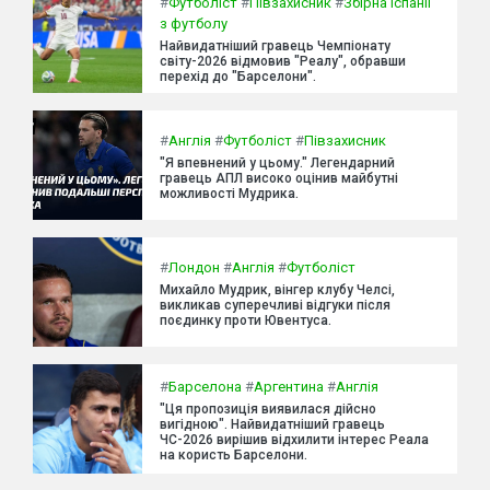
#
Футболіст
#
Півзахисник
#
Збірна Іспанії
з футболу
Найвидатніший гравець Чемпіонату
світу-2026 відмовив "Реалу", обравши
перехід до "Барселони".
#
Англія
#
Футболіст
#
Півзахисник
"Я впевнений у цьому." Легендарний
гравець АПЛ високо оцінив майбутні
можливості Мудрика.
#
Лондон
#
Англія
#
Футболіст
Михайло Мудрик, вінгер клубу Челсі,
викликав суперечливі відгуки після
поєдинку проти Ювентуса.
#
Барселона
#
Аргентина
#
Англія
"Ця пропозиція виявилася дійсно
вигідною". Найвидатніший гравець
ЧС-2026 вирішив відхилити інтерес Реала
на користь Барселони.