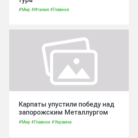
#
Мир
#
Италия
#
Главное
Карпаты упустили победу над
запорожским Металлургом
#
Мир
#
Главное
#
Украина