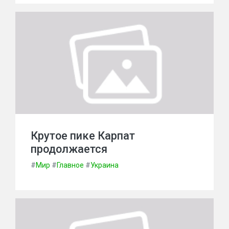
Крутое пике Карпат
продолжается
#
Мир
#
Главное
#
Украина