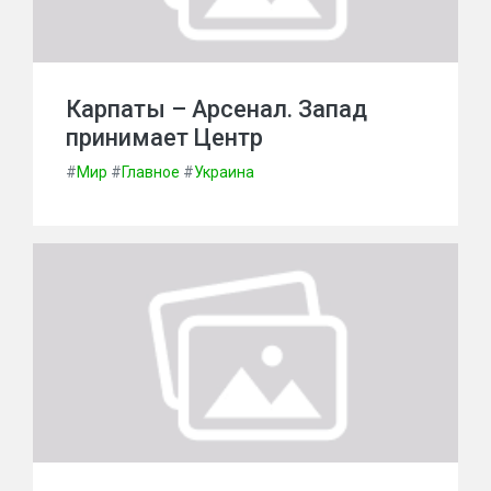
Карпаты – Арсенал. Запад
принимает Центр
#
Мир
#
Главное
#
Украина