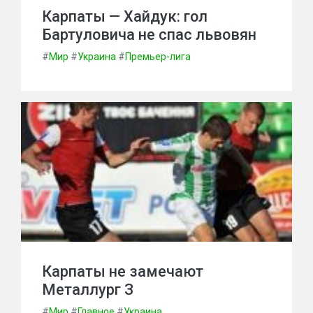
Карпаты — Хайдук: гол
Бартуловича не спас львовян
#
Мир
#
Украина
#
Премьер-лига
Карпаты не замечают
Металлург З
#
Мир
#
Главное
#
Украина