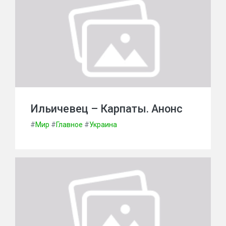
Ильичевец – Карпаты. Анонс
#
Мир
#
Главное
#
Украина