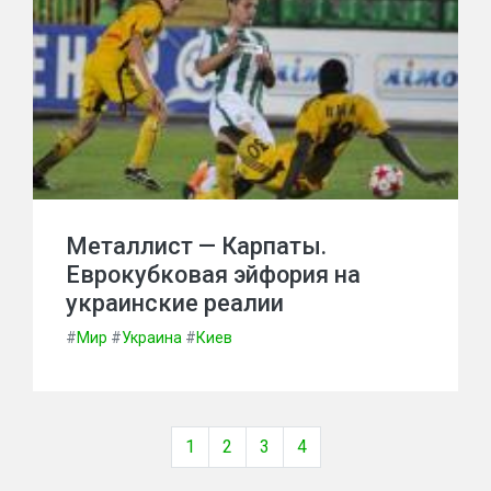
Металлист — Карпаты.
Еврокубковая эйфория на
украинские реалии
#
Мир
#
Украина
#
Киев
1
2
3
4