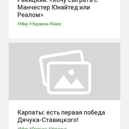
Манчестер Юнайтед или
Реалом»
#
Мир
#
Украина
#
Киев
Карпаты: есть первая победа
Дячука-Ставицкого!