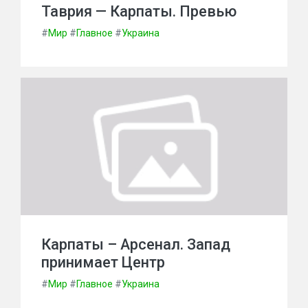
Таврия — Карпаты. Превью
#
Мир
#
Главное
#
Украина
Карпаты – Арсенал. Запад
принимает Центр
#
Мир
#
Главное
#
Украина