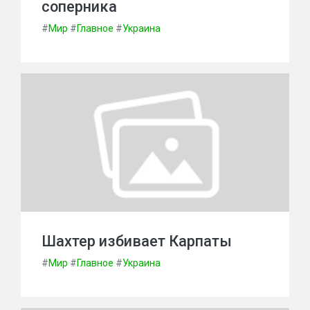
соперника
#
Мир
#
Главное
#
Украина
Шахтер избивает Карпаты
#
Мир
#
Главное
#
Украина