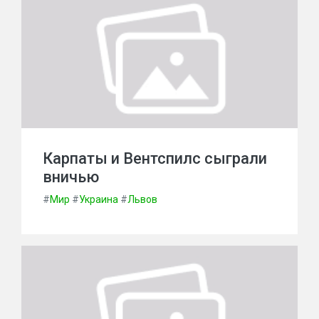
Карпаты и Вентспилс сыграли
вничью
#
Мир
#
Украина
#
Львов