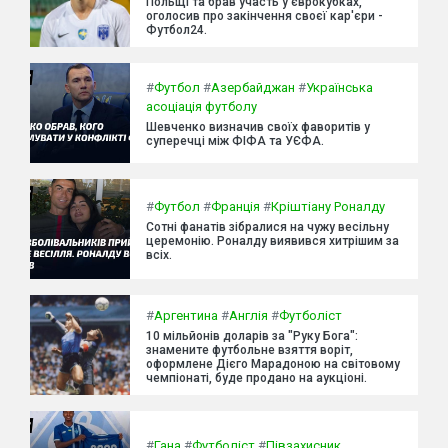
Польщі та брав участь у єврокубках,
оголосив про закінчення своєї кар'єри -
Футбол24.
#
Футбол
#
Азербайджан
#
Українська
асоціація футболу
Шевченко визначив своїх фаворитів у
суперечці між ФІФА та УЄФА.
#
Футбол
#
Франція
#
Кріштіану Роналду
Сотні фанатів зібралися на чужу весільну
церемонію. Роналду виявився хитрішим за
всіх.
#
Аргентина
#
Англія
#
Футболіст
10 мільйонів доларів за "Руку Бога":
знамените футбольне взяття воріт,
оформлене Дієго Марадоною на світовому
чемпіонаті, буде продано на аукціоні.
#
Гана
#
Футболіст
#
Півзахисник