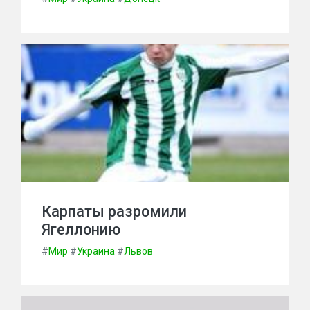
Карпаты разромили
Ягеллонию
#
Мир
#
Украина
#
Львов