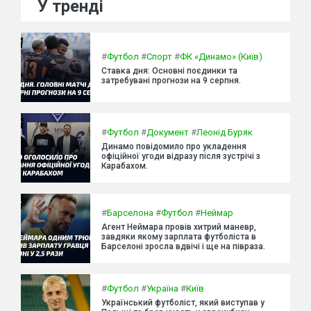
У тренді
#
Футбол
#
Спорт
#
ФК «Динамо» (Київ)
Ставка дня: Основні поєдинки та
затребувані прогнози на 9 серпня.
#
Футбол
#
Документ
#
Леонід Буряк
Динамо повідомило про укладення
офіційної угоди відразу після зустрічі з
Карабахом.
#
Барселона
#
Футбол
#
Неймар
Агент Неймара провів хитрий маневр,
завдяки якому зарплата футболіста в
Барселоні зросла вдвічі і ще на півраза.
#
Футбол
#
Україна
#
Київ
Український футболіст, який виступав у