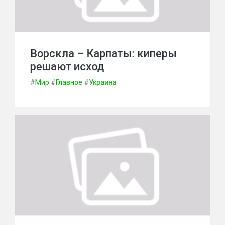
Ворскла – Карпаты: киперы
решают исход
#
Мир
#
Главное
#
Украина