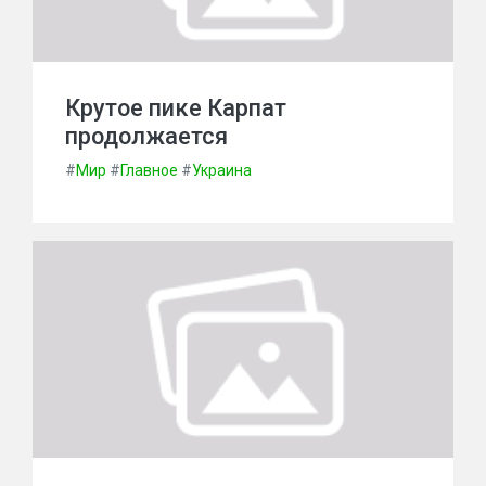
Крутое пике Карпат
продолжается
#
Мир
#
Главное
#
Украина