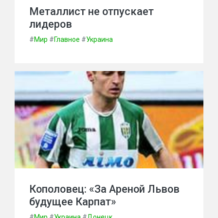
Металлист не отпускает
лидеров
#
Мир
#
Главное
#
Украина
Кополовец: «За Ареной Львов
будущее Карпат»
#
Мир
#
Украина
#
Донецк