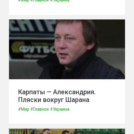
#
Мир
#
Главное
#
Украина
Карпаты — Александрия.
Пляски вокруг Шарана
#
Мир
#
Главное
#
Украина