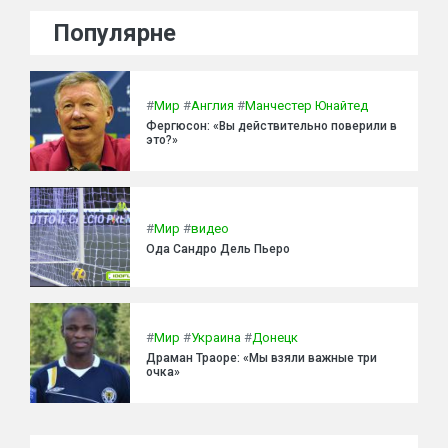
Популярне
#
Мир
#
Англия
#
Манчестер Юнайтед
Фергюсон: «Вы действительно поверили в
это?»
#
Мир
#
видео
Ода Сандро Дель Пьеро
#
Мир
#
Украина
#
Донецк
Драман Траоре: «Мы взяли важные три
очка»