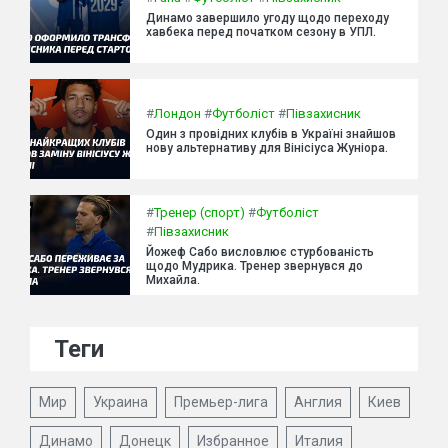
Динамо завершило угоду щодо переходу
хавбека перед початком сезону в УПЛ.
#
Лондон
#
Футболіст
#
Півзахисник
Один з провідних клубів в Україні знайшов
нову альтернативу для Вінісіуса Жуніора.
#
Тренер (спорт)
#
Футболіст
#
Півзахисник
Йожеф Сабо висловлює стурбованість
щодо Мудрика. Тренер звернувся до
Михайла.
Теги
Мир
Украина
Премьер-лига
Англия
Киев
Динамо
Донецк
Избранное
Италия