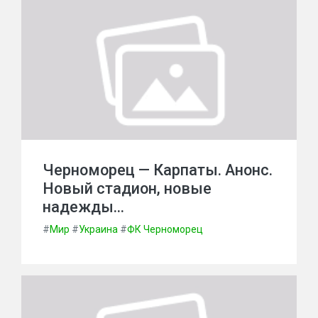
Черноморец — Карпаты. Анонс.
Новый стадион, новые
надежды…
#
Мир
#
Украина
#
ФК Черноморец