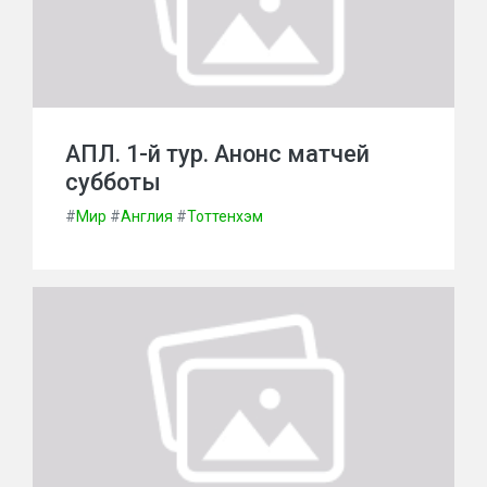
АПЛ. 1-й тур. Анонс матчей
субботы
#
Мир
#
Англия
#
Тоттенхэм