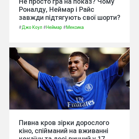
Не просто гра на показ? Чому
Роналду, Неймар і Райс
завжди підтягують свої шорти?
#
Джо Коул
#
Неймар
#
Мексика
Пивна кров зірки дорослого
кіно, спійманий на вживанні
кокаїну та досі винний у 17