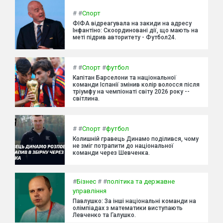
#
#
Спорт
ФІФА відреагувала на закиди на адресу
Інфантіно: Скоординовані дії, що мають на
меті підрив авторитету - Футбол24.
#
#
Спорт
#
футбол
Капітан Барселони та національної
команди Іспанії змінив колір волосся після
тріумфу на чемпіонаті світу 2026 року --
світлина.
#
#
Спорт
#
футбол
Колишній гравець Динамо поділився, чому
не зміг потрапити до національної
команди через Шевченка.
#
Бізнес
#
#
політика та державне
управління
Павлушко: За інші національні команди на
олімпіадах з математики виступають
Левченко та Галушко.