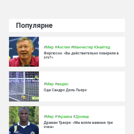
Популярне
#
Мир
#
Англия
#
Манчестер Юнайтед
Фергюсон: «Вы действительно поверили в
это?»
#
Мир
#
видео
Ода Сандро Дель Пьеро
#
Мир
#
Украина
#
Донецк
Драман Траоре: «Мы взяли важные три
очка»