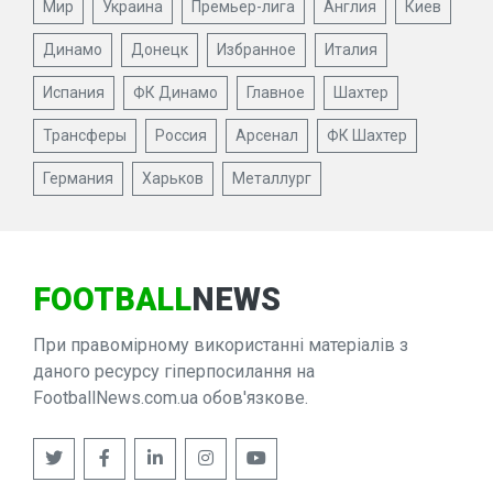
Мир
Украина
Премьер-лига
Англия
Киев
Динамо
Донецк
Избранное
Италия
Испания
ФК Динамо
Главное
Шахтер
Трансферы
Россия
Арсенал
ФК Шахтер
Германия
Харьков
Металлург
FOOTBALL
NEWS
При правомірному використанні матеріалів з
даного ресурсу гіперпосилання на
FootballNews.com.ua обов'язкове.