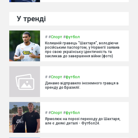
У тренді
#
#
Спорт
#
футбол
Колишній гравець "Шахтаря", володіючи
російським паспортом, у Норвегії заявив
про свою українську ідентичність та
закликав до завершення війни (фото)
#
#
Спорт
#
футбол
Динамо відправило іноземного гравця в
оренду до Бразилії.
#
#
Спорт
#
футбол
Ярмолюк на порозі переходу до Шахтаря,
але є деякі деталі - Футбол24.