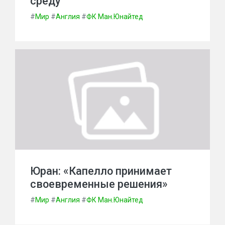
среду
#
Мир
#
Англия
#
ФК Ман.Юнайтед
Юран: «Капелло принимает
своевременные решения»
#
Мир
#
Англия
#
ФК Ман.Юнайтед