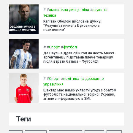
#
#
змагальна дисципліна
#
наука та
техніка
Капітан Оболоні висловив думку:
"Результат нічиєї з Буковиною є
позитивним".
#
#
Спорт
#
футбол
Де Пауль віддав свій гол на честь Мессі -
аргентинець підставив плече товаришу
після втрати батька - Футбол24
#
#
Спорт
#
політика та державне
управління
Шахтар має намір укласти угоду з братом
футболіста національної збірної України,
згідно з інформацією в ЗМІ.
Теги