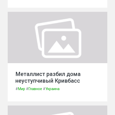
Металлист разбил дома
неуступчивый Кривбасс
#
Мир
#
Главное
#
Украина