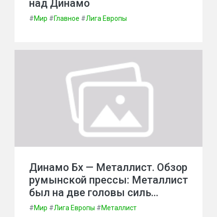
над Динамо
#
Мир
#
Главное
#
Лига Европы
Динамо Бх — Металлист. Обзор
румынской прессы: Металлист
был на две головы силь…
#
Мир
#
Лига Европы
#
Металлист