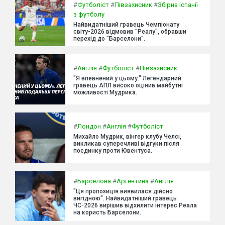
#
Футболіст
#
Півзахисник
#
Збірна Іспанії
з футболу
Найвидатніший гравець Чемпіонату
світу-2026 відмовив "Реалу", обравши
перехід до "Барселони".
#
Англія
#
Футболіст
#
Півзахисник
"Я впевнений у цьому." Легендарний
гравець АПЛ високо оцінив майбутні
можливості Мудрика.
#
Лондон
#
Англія
#
Футболіст
Михайло Мудрик, вінгер клубу Челсі,
викликав суперечливі відгуки після
поєдинку проти Ювентуса.
#
Барселона
#
Аргентина
#
Англія
"Ця пропозиція виявилася дійсно
вигідною". Найвидатніший гравець
ЧС-2026 вирішив відхилити інтерес Реала
на користь Барселони.