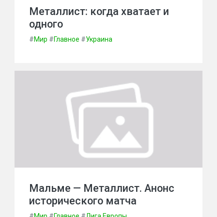
Металлист: когда хватает и
одного
#
Мир
#
Главное
#
Украина
Мальме — Металлист. Анонс
исторического матча
#
Мир
#
Главное
#
Лига Европы