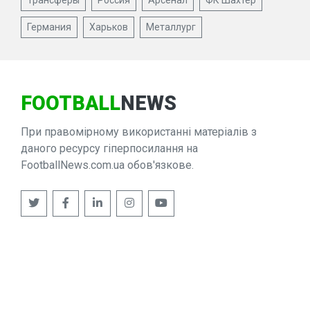
Трансферы
Россия
Арсенал
ФК Шахтер
Германия
Харьков
Металлург
FOOTBALL
NEWS
При правомірному використанні матеріалів з
даного ресурсу гіперпосилання на
FootballNews.com.ua обов'язкове.