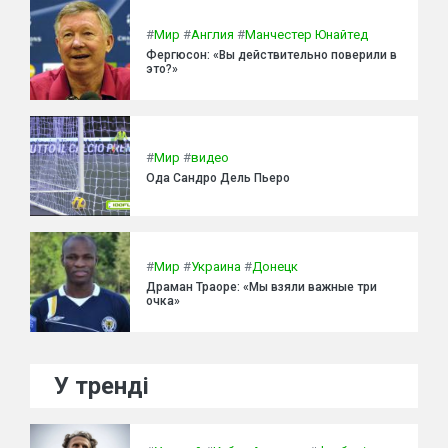
#
Мир
#
Англия
#
Манчестер Юнайтед
Фергюсон: «Вы действительно поверили в
это?»
#
Мир
#
видео
Ода Сандро Дель Пьеро
#
Мир
#
Украина
#
Донецк
Драман Траоре: «Мы взяли важные три
очка»
У тренді