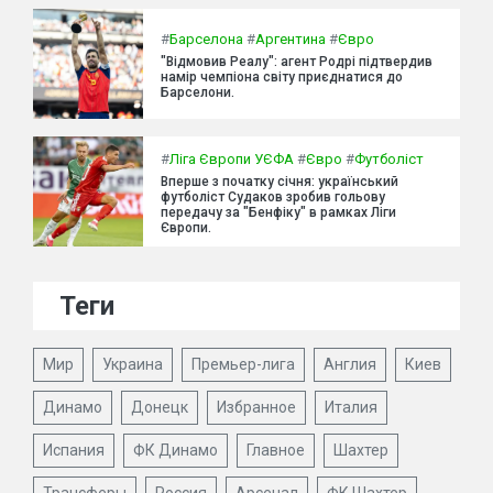
#
Барселона
#
Аргентина
#
Євро
"Відмовив Реалу": агент Родрі підтвердив
намір чемпіона світу приєднатися до
Барселони.
#
Ліга Європи УЄФА
#
Євро
#
Футболіст
Вперше з початку січня: український
футболіст Судаков зробив гольову
передачу за "Бенфіку" в рамках Ліги
Європи.
Теги
Мир
Украина
Премьер-лига
Англия
Киев
Динамо
Донецк
Избранное
Италия
Испания
ФК Динамо
Главное
Шахтер