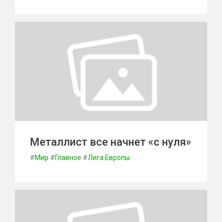
Металлист все начнет «с нуля»
#
Мир
#
Главное
#
Лига Европы