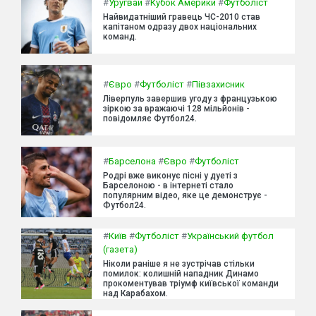
#
Уругвай
#
Кубок Америки
#
Футболіст
Найвидатніший гравець ЧС-2010 став
капітаном одразу двох національних
команд.
#
Євро
#
Футболіст
#
Півзахисник
Ліверпуль завершив угоду з французькою
зіркою за вражаючі 128 мільйонів -
повідомляє Футбол24.
#
Барселона
#
Євро
#
Футболіст
Родрі вже виконує пісні у дуеті з
Барселоною - в інтернеті стало
популярним відео, яке це демонструє -
Футбол24.
#
Київ
#
Футболіст
#
Український футбол
(газета)
Ніколи раніше я не зустрічав стільки
помилок: колишній нападник Динамо
прокоментував тріумф київської команди
над Карабахом.