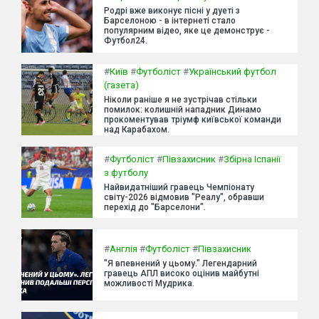
Родрі вже виконує пісні у дуеті з
Барселоною - в інтернеті стало
популярним відео, яке це демонструє -
Футбол24.
#
Київ
#
Футболіст
#
Український футбол
(газета)
Ніколи раніше я не зустрічав стільки
помилок: колишній нападник Динамо
прокоментував тріумф київської команди
над Карабахом.
#
Футболіст
#
Півзахисник
#
Збірна Іспанії
з футболу
Найвидатніший гравець Чемпіонату
світу-2026 відмовив "Реалу", обравши
перехід до "Барселони".
#
Англія
#
Футболіст
#
Півзахисник
"Я впевнений у цьому." Легендарний
гравець АПЛ високо оцінив майбутні
можливості Мудрика.