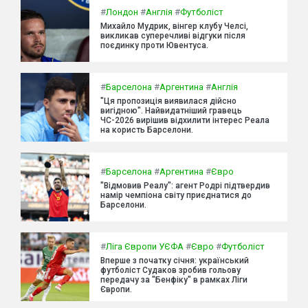
#
Лондон
#
Англія
#
Футболіст
Михайло Мудрик, вінгер клубу Челсі,
викликав суперечливі відгуки після
поєдинку проти Ювентуса.
#
Барселона
#
Аргентина
#
Англія
"Ця пропозиція виявилася дійсно
вигідною". Найвидатніший гравець
ЧС-2026 вирішив відхилити інтерес Реала
на користь Барселони.
#
Барселона
#
Аргентина
#
Євро
"Відмовив Реалу": агент Родрі підтвердив
намір чемпіона світу приєднатися до
Барселони.
#
Ліга Європи УЄФА
#
Євро
#
Футболіст
Вперше з початку січня: український
футболіст Судаков зробив гольову
передачу за "Бенфіку" в рамках Ліги
Європи.