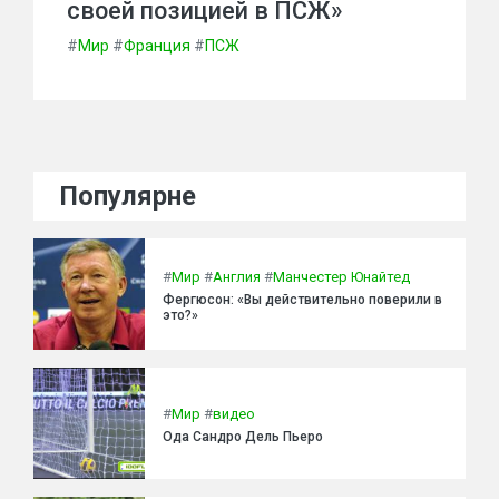
своей позицией в ПСЖ»
#
Мир
#
Франция
#
ПСЖ
Популярне
#
Мир
#
Англия
#
Манчестер Юнайтед
Фергюсон: «Вы действительно поверили в
это?»
#
Мир
#
видео
Ода Сандро Дель Пьеро