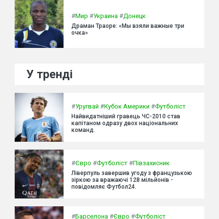
#
Мир
#
Украина
#
Донецк
Драман Траоре: «Мы взяли важные три
очка»
У тренді
#
Уругвай
#
Кубок Америки
#
Футболіст
Найвидатніший гравець ЧС-2010 став
капітаном одразу двох національних
команд.
#
Євро
#
Футболіст
#
Півзахисник
Ліверпуль завершив угоду з французькою
зіркою за вражаючі 128 мільйонів -
повідомляє Футбол24.
#
Барселона
#
Євро
#
Футболіст