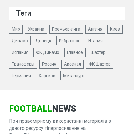
Теги
Мир
Украина
Премьер-лига
Англия
Киев
Динамо
Донецк
Избранное
Италия
Испания
ФК Динамо
Главное
Шахтер
Трансферы
Россия
Арсенал
ФК Шахтер
Германия
Харьков
Металлург
FOOTBALL
NEWS
При правомірному використанні матеріалів з
даного ресурсу гіперпосилання на