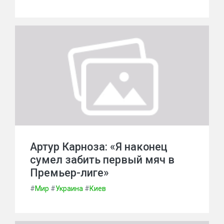
Артур Карноза: «Я наконец
сумел забить первый мяч в
Премьер-лиге»
#
Мир
#
Украина
#
Киев