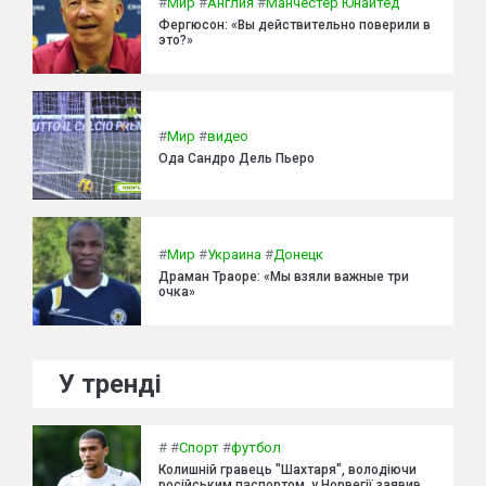
#
Мир
#
Англия
#
Манчестер Юнайтед
Фергюсон: «Вы действительно поверили в
это?»
#
Мир
#
видео
Ода Сандро Дель Пьеро
#
Мир
#
Украина
#
Донецк
Драман Траоре: «Мы взяли важные три
очка»
У тренді
#
#
Спорт
#
футбол
Колишній гравець "Шахтаря", володіючи
російським паспортом, у Норвегії заявив