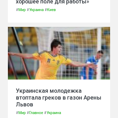
хорошее поле для работы»
#
Мир
#
Украина
#
Киев
Украинская молодежка
втоптала греков в газон Арены
Львов
#
Мир
#
Главное
#
Украина