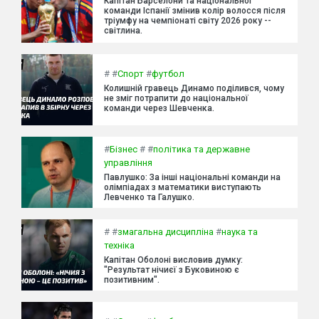
Капітан Барселони та національної
команди Іспанії змінив колір волосся після
тріумфу на чемпіонаті світу 2026 року --
світлина.
#
#
Спорт
#
футбол
Колишній гравець Динамо поділився, чому
не зміг потрапити до національної
команди через Шевченка.
#
Бізнес
#
#
політика та державне
управління
Павлушко: За інші національні команди на
олімпіадах з математики виступають
Левченко та Галушко.
#
#
змагальна дисципліна
#
наука та
техніка
Капітан Оболоні висловив думку:
"Результат нічиєї з Буковиною є
позитивним".