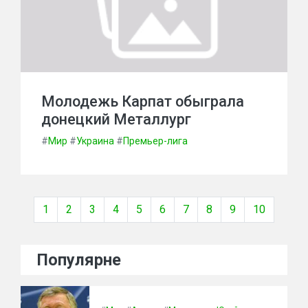
Молодежь Карпат обыграла
донецкий Металлург
#
Мир
#
Украина
#
Премьер-лига
1
2
3
4
5
6
7
8
9
10
Популярне