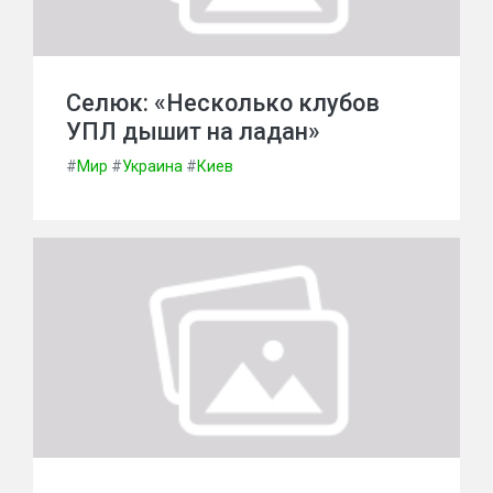
Селюк: «Несколько клубов
УПЛ дышит на ладан»
#
Мир
#
Украина
#
Киев