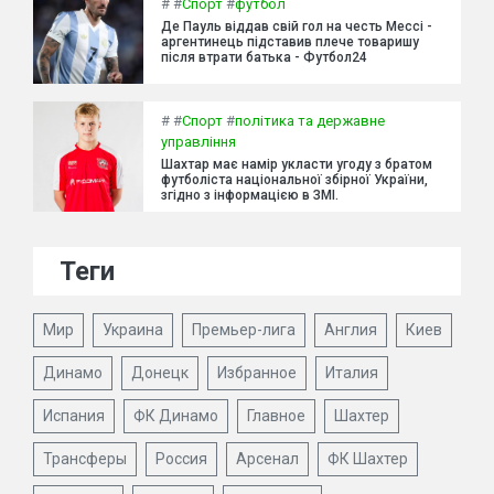
#
#
Спорт
#
футбол
Де Пауль віддав свій гол на честь Мессі -
аргентинець підставив плече товаришу
після втрати батька - Футбол24
#
#
Спорт
#
політика та державне
управління
Шахтар має намір укласти угоду з братом
футболіста національної збірної України,
згідно з інформацією в ЗМІ.
Теги
Мир
Украина
Премьер-лига
Англия
Киев
Динамо
Донецк
Избранное
Италия
Испания
ФК Динамо
Главное
Шахтер
Трансферы
Россия
Арсенал
ФК Шахтер