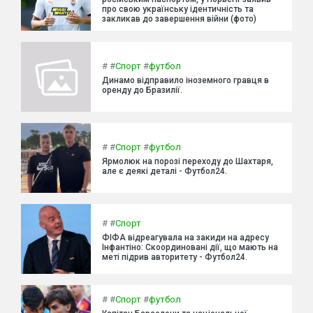
про свою українську ідентичність та
закликав до завершення війни (фото)
#
#
Спорт
#
футбол
Динамо відправило іноземного гравця в
оренду до Бразилії.
#
#
Спорт
#
футбол
Ярмолюк на порозі переходу до Шахтаря,
але є деякі деталі - Футбол24.
#
#
Спорт
ФІФА відреагувала на закиди на адресу
Інфантіно: Скоординовані дії, що мають на
меті підрив авторитету - Футбол24.
#
#
Спорт
#
футбол