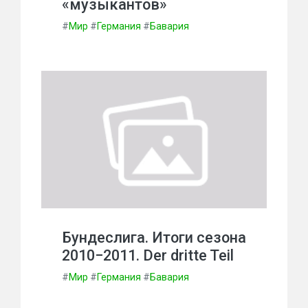
«музыкантов»
#
Мир
#
Германия
#
Бавария
Бундеслига. Итоги сезона
2010−2011. Der dritte Teil
#
Мир
#
Германия
#
Бавария