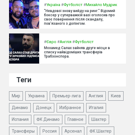
#
Україна
#
Футболіст
#
Михайло Мудрик
"Невдовзі знову вийду на ринг." Відомий
боксер у суперважкій вазі оголосив про
своє повернення після скандалу,
пов'язаного з допінгом.
#
Євро
#
Англія
#
Футболіст
Мохамед Салах зайняв друге місце в
списку найвідоміших трансферів
Трабзонспора.
Теги
Мир
Украина
Премьер-лига
Англия
Киев
Динамо
Донецк
Избранное
Италия
Испания
ФК Динамо
Главное
Шахтер
Трансферы
Россия
Арсенал
ФК Шахтер