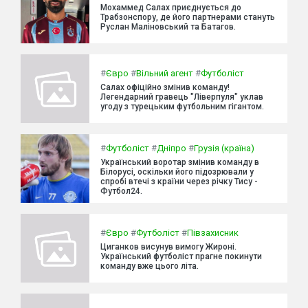
Мохаммед Салах приєднується до
Трабзонспору, де його партнерами стануть
Руслан Маліновський та Батагов.
#
Євро
#
Вільний агент
#
Футболіст
Салах офіційно змінив команду!
Легендарний гравець "Ліверпуля" уклав
угоду з турецьким футбольним гігантом.
#
Футболіст
#
Дніпро
#
Грузія (країна)
Український воротар змінив команду в
Білорусі, оскільки його підозрювали у
спробі втечі з країни через річку Тису -
Футбол24.
#
Євро
#
Футболіст
#
Півзахисник
Циганков висунув вимогу Жироні.
Український футболіст прагне покинути
команду вже цього літа.