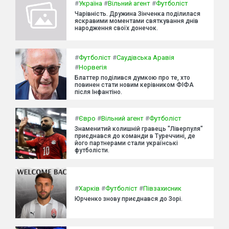
#
Україна
#
Вільний агент
#
Футболіст
Чарівність. Дружина Зінченка поділилася
яскравими моментами святкування днів
народження своїх донечок.
#
Футболіст
#
Саудівська Аравія
#
Норвегія
Блаттер поділився думкою про те, хто
повинен стати новим керівником ФІФА
після Інфантіно.
#
Євро
#
Вільний агент
#
Футболіст
Знаменитий колишній гравець "Ліверпуля"
приєднався до команди в Туреччині, де
його партнерами стали українські
футболісти.
#
Харків
#
Футболіст
#
Півзахисник
Юрченко знову приєднався до Зорі.