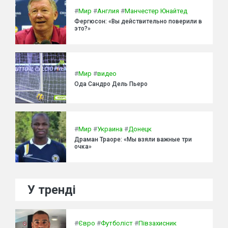
#
Мир
#
Англия
#
Манчестер Юнайтед
Фергюсон: «Вы действительно поверили в
это?»
#
Мир
#
видео
Ода Сандро Дель Пьеро
#
Мир
#
Украина
#
Донецк
Драман Траоре: «Мы взяли важные три
очка»
У тренді
#
Євро
#
Футболіст
#
Півзахисник