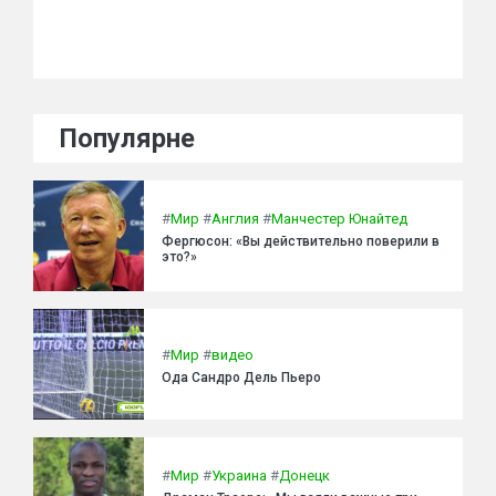
Популярне
#
Мир
#
Англия
#
Манчестер Юнайтед
Фергюсон: «Вы действительно поверили в
это?»
#
Мир
#
видео
Ода Сандро Дель Пьеро
#
Мир
#
Украина
#
Донецк