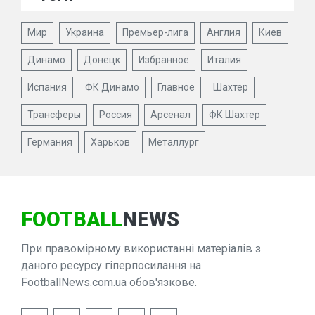
Мир
Украина
Премьер-лига
Англия
Киев
Динамо
Донецк
Избранное
Италия
Испания
ФК Динамо
Главное
Шахтер
Трансферы
Россия
Арсенал
ФК Шахтер
Германия
Харьков
Металлург
FOOTBALL
NEWS
При правомірному використанні матеріалів з
даного ресурсу гіперпосилання на
FootballNews.com.ua обов'язкове.