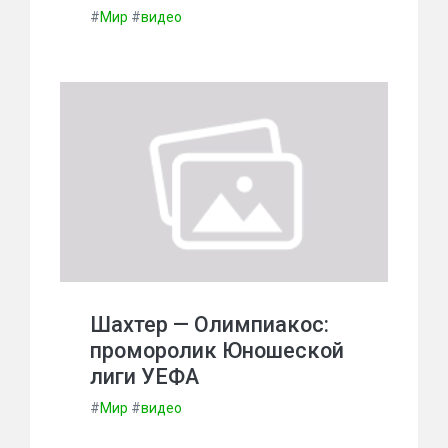
#
Мир
#
видео
Шахтер — Олимпиакос:
проморолик Юношеской
лиги УЕФА
#
Мир
#
видео