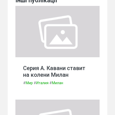
Інші публікації
Серия А. Кавани ставит
на колени Милан
#
Мир
#
Италия
#
Милан