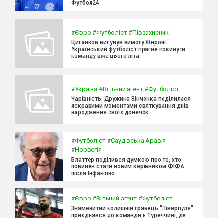
Футбол24.
#
Євро
#
Футболіст
#
Півзахисник
Циганков висунув вимогу Жироні.
Український футболіст прагне покинути
команду вже цього літа.
#
Україна
#
Вільний агент
#
Футболіст
Чарівність. Дружина Зінченка поділилася
яскравими моментами святкування днів
народження своїх донечок.
#
Футболіст
#
Саудівська Аравія
#
Норвегія
Блаттер поділився думкою про те, хто
повинен стати новим керівником ФІФА
після Інфантіно.
#
Євро
#
Вільний агент
#
Футболіст
Знаменитий колишній гравець "Ліверпуля"
приєднався до команди в Туреччині, де