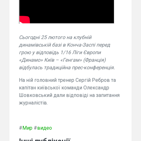
Сьогодні 25 лютого на клубній
динамівській базі в Конча-Заспі перед
грою у відповідь 1/16 Ліги Європи
«Динамо» Київ – «Генгам» (Франція)
відбулась традиційна прес-конференція.
На ній головний тренер Сергій Ребров та
капітан київської команди Олександр
Шовковський дали відповіді на запитання
журналістів.
#
Мир
#
видео