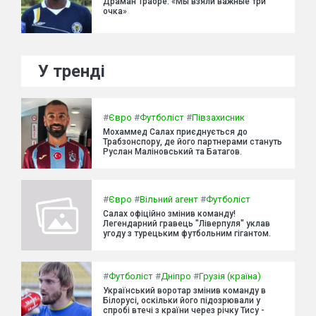
Драман Траоре: «Мы взяли важные три
очка»
У тренді
#
Євро
#
Футболіст
#
Півзахисник
Мохаммед Салах приєднується до
Трабзонспору, де його партнерами стануть
Руслан Маліновський та Батагов.
#
Євро
#
Вільний агент
#
Футболіст
Салах офіційно змінив команду!
Легендарний гравець "Ліверпуля" уклав
угоду з турецьким футбольним гігантом.
#
Футболіст
#
Дніпро
#
Грузія (країна)
Український воротар змінив команду в
Білорусі, оскільки його підозрювали у
спробі втечі з країни через річку Тису -