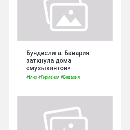
Бундеслига. Бавария
заткнула дома
«музыкантов»
#
Мир
#
Германия
#
Бавария