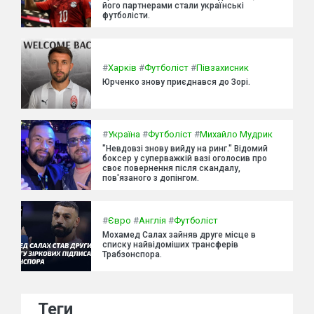
його партнерами стали українські
футболісти.
#
Харків
#
Футболіст
#
Півзахисник
Юрченко знову приєднався до Зорі.
#
Україна
#
Футболіст
#
Михайло Мудрик
"Невдовзі знову вийду на ринг." Відомий
боксер у суперважкій вазі оголосив про
своє повернення після скандалу,
пов'язаного з допінгом.
#
Євро
#
Англія
#
Футболіст
Мохамед Салах зайняв друге місце в
списку найвідоміших трансферів
Трабзонспора.
Теги