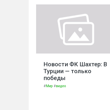
Новости ФК Шахтер: В
Турции — только
победы
#
Мир
#
видео