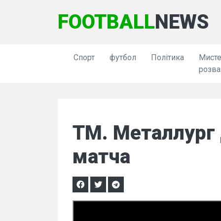
FOOTBALL
NEWS
Спорт
футбол
Політика
Мисте
розва
ТМ. Металлург 
матча