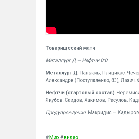
Товарищеский матч
Металлург Д — Нефтчи 0:0
Металлург Д
: Панькив, Пляцикас, Чече
Александре (Поступаленко, 83), Лазич,
Нефтчи (стартовый состав)
: Черемис
Якубов, Саидов, Хакимов, Расулов, Ка
Предупреждения
: Макридис — Кадыро
#
Мир
#
видео