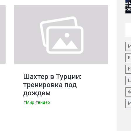
М
К
И
Шахтер в Турции:
Ш
тренировка под
дождем
Ф
#
Мир
#
видео
М