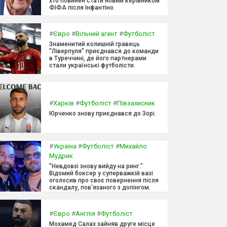
хто повинен стати новим керівником
ФІФА після Інфантіно.
#
Євро
#
Вільний агент
#
Футболіст
Знаменитий колишній гравець
"Ліверпуля" приєднався до команди
в Туреччині, де його партнерами
стали українські футболісти.
#
Харків
#
Футболіст
#
Півзахисник
Юрченко знову приєднався до Зорі.
#
Україна
#
Футболіст
#
Михайло
Мудрик
"Невдовзі знову вийду на ринг."
Відомий боксер у суперважкій вазі
оголосив про своє повернення після
скандалу, пов'язаного з допінгом.
#
Євро
#
Англія
#
Футболіст
Мохамед Салах зайняв друге місце