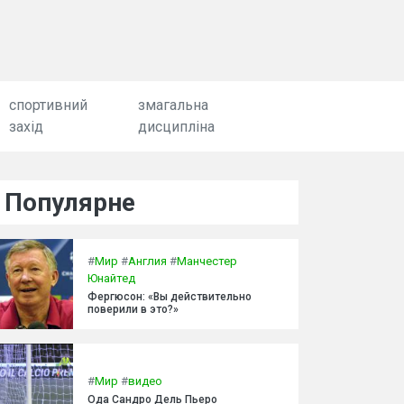
спортивний
змагальна
захід
дисципліна
Популярне
#
Мир
#
Англия
#
Манчестер
Юнайтед
Фергюсон: «Вы действительно
поверили в это?»
#
Мир
#
видео
Ода Сандро Дель Пьеро