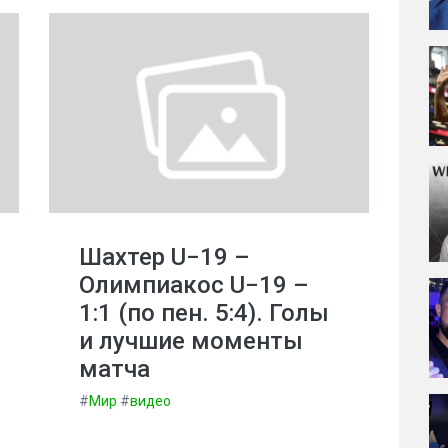
Шахтер U−19 –
Олимпиакос U−19 –
1:1 (по пен. 5:4). Голы
и лучшие моменты
матча
#
Мир
#
видео