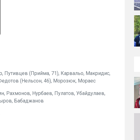
р, Путивцев (Прийма, 71), Карвальо, Макридис,
 Федотов (Нельсон, 46), Морозюк, Мораес
ин, Рахмонов, Нурбаев, Пулатов, Убайдулаев,
дыров, Бабаджанов
в