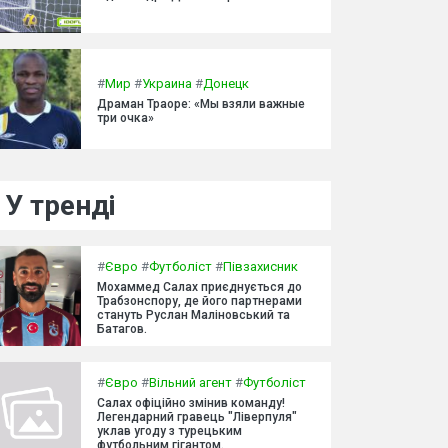
#
Мир
#
Украина
#
Донецк
Драман Траоре: «Мы взяли важные
три очка»
У тренді
#
Євро
#
Футболіст
#
Півзахисник
Мохаммед Салах приєднується до
Трабзонспору, де його партнерами
стануть Руслан Маліновський та
Батагов.
#
Євро
#
Вільний агент
#
Футболіст
Салах офіційно змінив команду!
Легендарний гравець "Ліверпуля"
уклав угоду з турецьким
футбольним гігантом.