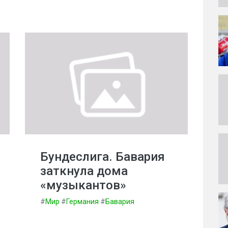
Бундеслига. Бавария
заткнула дома
«музыкантов»
#
Мир
#
Германия
#
Бавария