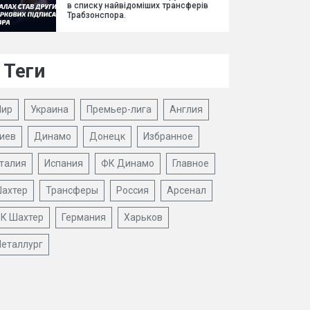
в списку найвідоміших трансферів
Трабзонспора.
Теги
ир
Украина
Премьер-лига
Англия
иев
Динамо
Донецк
Избранное
талия
Испания
ФК Динамо
Главное
ахтер
Трансферы
Россия
Арсенал
К Шахтер
Германия
Харьков
еталлург