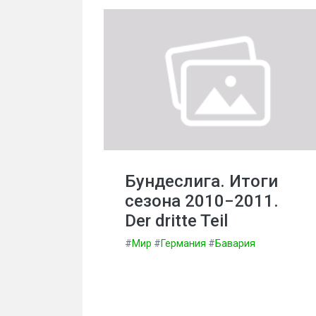
Бундеслига. Итоги
сезона 2010−2011.
Der dritte Teil
#
Мир
#
Германия
#
Бавария