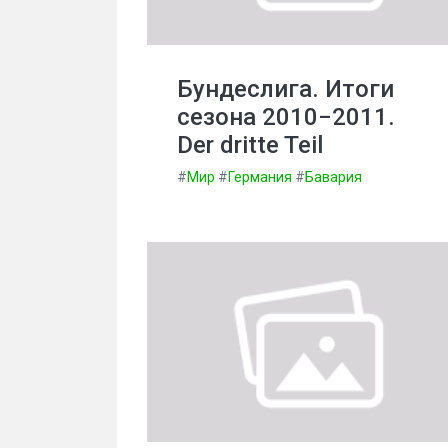
Бундеслига. Итоги
сезона 2010−2011.
Der dritte Teil
#
Мир
#
Германия
#
Бавария