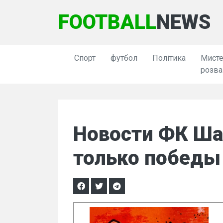
FOOTBALL
NEWS
Спорт
футбол
Політика
Мисте
розва
Новости ФК Шах
только победы