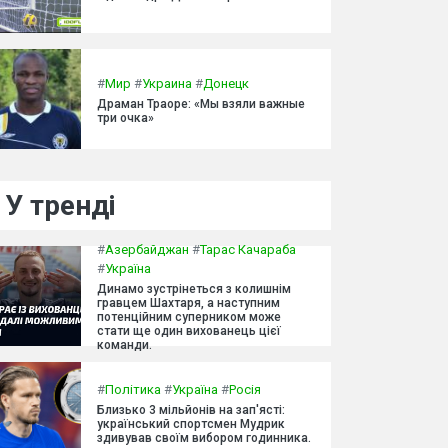
#
Мир
#
Украина
#
Донецк
Драман Траоре: «Мы взяли важные
три очка»
У тренді
#
Азербайджан
#
Тарас Качараба
#
Україна
Динамо зустрінеться з колишнім
гравцем Шахтаря, а наступним
потенційним суперником може
стати ще один вихованець цієї
команди.
#
Політика
#
Україна
#
Росія
Близько 3 мільйонів на зап'ясті:
український спортсмен Мудрик
здивував своїм вибором годинника.