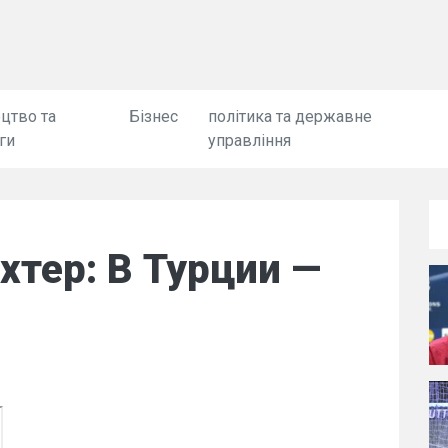
цтво та
Бізнес
політика та державне
ги
управління
тер: В Турции —