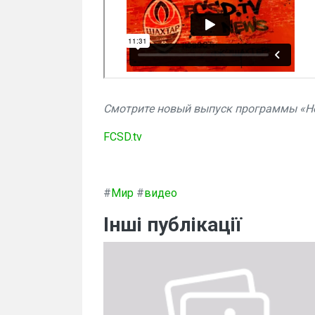
Смотрите новый выпуск программы «Н
FCSD.tv
#
Мир
#
видео
Інші публікації