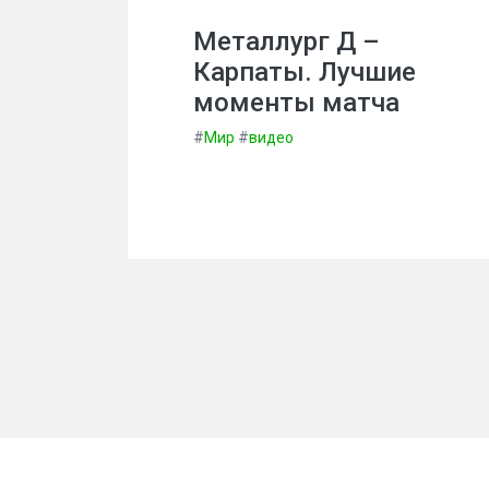
Металлург Д –
Карпаты. Лучшие
моменты матча
#
Мир
#
видео