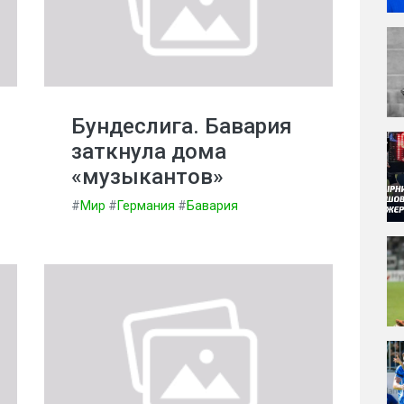
Бундеслига. Бавария
заткнула дома
«музыкантов»
#
Мир
#
Германия
#
Бавария