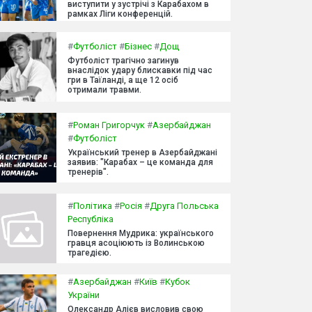
виступити у зустрічі з Карабахом в
рамках Ліги конференцій.
#
Футболіст
#
Бізнес
#
Дощ
Футболіст трагічно загинув
внаслідок удару блискавки під час
гри в Таїланді, а ще 12 осіб
отримали травми.
#
Роман Григорчук
#
Азербайджан
#
Футболіст
Український тренер в Азербайджані
заявив: "Карабах – це команда для
тренерів".
#
Політика
#
Росія
#
Друга Польська
Республіка
Повернення Мудрика: українського
гравця асоціюють із Волинською
трагедією.
#
Азербайджан
#
Київ
#
Кубок
України
Олександр Алієв висловив свою