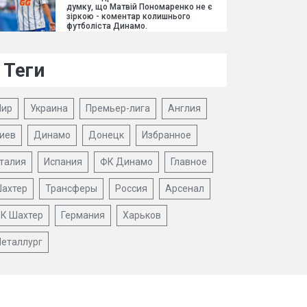
думку, що Матвій Пономаренко не є
зіркою - коментар колишнього
футболіста Динамо.
Теги
ир
Украина
Премьер-лига
Англия
иев
Динамо
Донецк
Избранное
талия
Испания
ФК Динамо
Главное
ахтер
Трансферы
Россия
Арсенал
К Шахтер
Германия
Харьков
еталлург