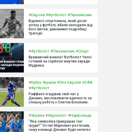
#
Європа
#
Футболіст
#
Півзахисник
Відомого спортсмена, який досяг
успіху у футболі, вбили неподалік від
його житла: дивовижні подробиці
трагедії.
#
Футболіст
#
Півзахисник
#
Спорт
Вражаючий вчинок! Футболіст Челсі
готовий на серйозні жертви заради
Мудрика.
#
Кубок України
#
Ліга Європи УЄФА
#
Футболіст
Раффаел згадував свій час у
Динамо, висловлюючи вдячність за
спільну роботу з Олегом Блохіним.
#
Україна
#
Журналіст
#
Нідерланди
"Яка символіка прикрашає їхні
груди?" Остап Маркевич роз'яснив,
чому команді Динамо буде нелегко