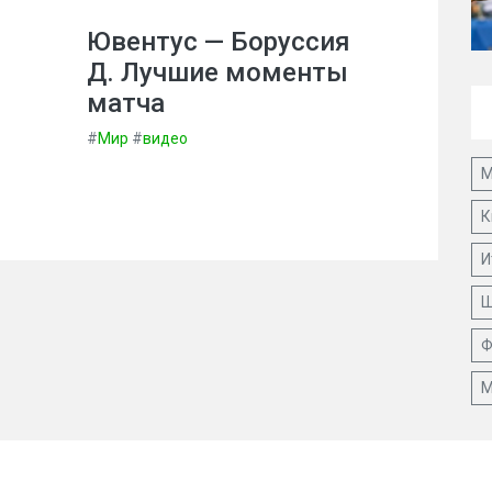
Ювентус — Боруссия
Д. Лучшие моменты
матча
#
Мир
#
видео
М
К
И
Ш
Ф
М