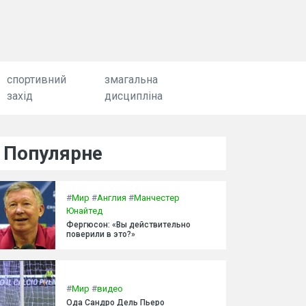
спортивний
змагальна
захід
дисципліна
Популярне
#
Мир
#
Англия
#
Манчестер
Юнайтед
Фергюсон: «Вы действительно
поверили в это?»
#
Мир
#
видео
Ода Сандро Дель Пьеро