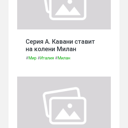
Серия А. Кавани ставит
на колени Милан
#
Мир
#
Италия
#
Милан