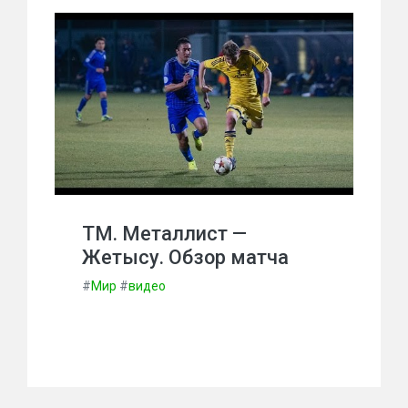
ТМ. Металлист —
Жетысу. Обзор матча
#
Мир
#
видео