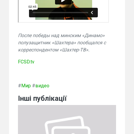
После победы над минским «Динамо»
полузащитник «Шахтера» пообщался с
корреспондентом «Шахтер-ТВ».
FCSD.tv
#
Мир
#
видео
Інші публікації