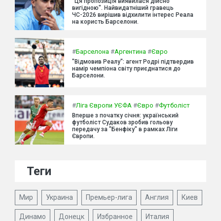
"Ця пропозиція виявилася дійсно
вигідною". Найвидатніший гравець
ЧС-2026 вирішив відхилити інтерес Реала
на користь Барселони.
#
Барселона
#
Аргентина
#
Євро
"Відмовив Реалу": агент Родрі підтвердив
намір чемпіона світу приєднатися до
Барселони.
#
Ліга Європи УЄФА
#
Євро
#
Футболіст
Вперше з початку січня: український
футболіст Судаков зробив гольову
передачу за "Бенфіку" в рамках Ліги
Європи.
Теги
Мир
Украина
Премьер-лига
Англия
Киев
Динамо
Донецк
Избранное
Италия