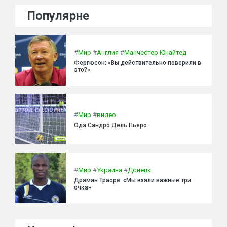
Популярне
#
Мир
#
Англия
#
Манчестер Юнайтед
Фергюсон: «Вы действительно поверили в
это?»
#
Мир
#
видео
Ода Сандро Дель Пьеро
#
Мир
#
Украина
#
Донецк
Драман Траоре: «Мы взяли важные три
очка»