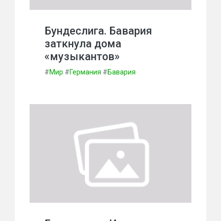
Бундеслига. Бавария
заткнула дома
«музыкантов»
#
Мир
#
Германия
#
Бавария