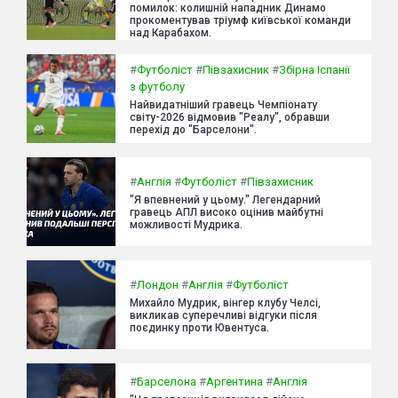
помилок: колишній нападник Динамо
прокоментував тріумф київської команди
над Карабахом.
#
Футболіст
#
Півзахисник
#
Збірна Іспанії
з футболу
Найвидатніший гравець Чемпіонату
світу-2026 відмовив "Реалу", обравши
перехід до "Барселони".
#
Англія
#
Футболіст
#
Півзахисник
"Я впевнений у цьому." Легендарний
гравець АПЛ високо оцінив майбутні
можливості Мудрика.
#
Лондон
#
Англія
#
Футболіст
Михайло Мудрик, вінгер клубу Челсі,
викликав суперечливі відгуки після
поєдинку проти Ювентуса.
#
Барселона
#
Аргентина
#
Англія