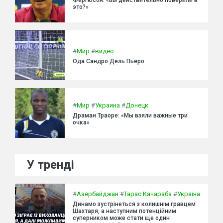
это?»
#
Мир
#
видео
Ода Сандро Дель Пьеро
#
Мир
#
Украина
#
Донецк
Драман Траоре: «Мы взяли важные три
очка»
У тренді
#
Азербайджан
#
Тарас Качараба
#
Україна
Динамо зустрінеться з колишнім гравцем
Шахтаря, а наступним потенційним
суперником може стати ще один