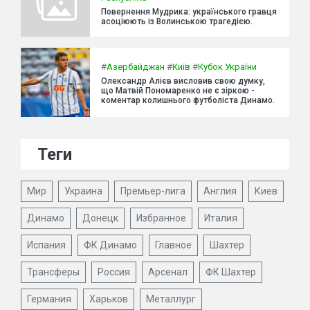
Повернення Мудрика: українського гравця
асоціюють із Волинською трагедією.
#
Азербайджан
#
Київ
#
Кубок України
Олександр Алієв висловив свою думку,
що Матвій Пономаренко не є зіркою -
коментар колишнього футболіста Динамо.
Теги
Мир
Украина
Премьер-лига
Англия
Киев
Динамо
Донецк
Избранное
Италия
Испания
ФК Динамо
Главное
Шахтер
Трансферы
Россия
Арсенал
ФК Шахтер
Германия
Харьков
Металлург