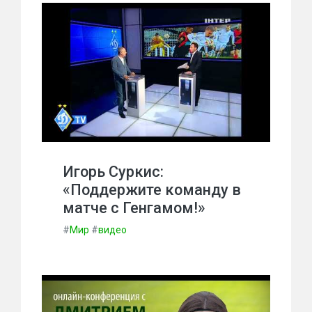
Игорь Суркис:
«Поддержите команду в
матче с Генгамом!»
#
Мир
#
видео