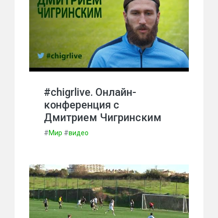
#chigrlive. Онлайн-
конференция с
Дмитрием Чигринским
#
Мир
#
видео