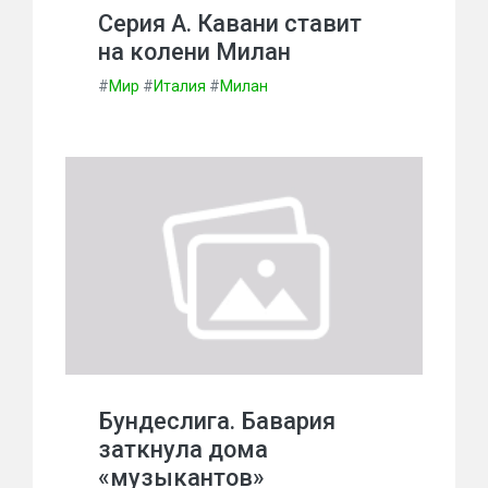
Серия А. Кавани ставит
на колени Милан
#
Мир
#
Италия
#
Милан
Бундеслига. Бавария
заткнула дома
«музыкантов»