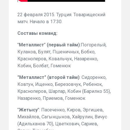
22 февраля 2015. Турция. Товарищеский
матч. Начало в 17:30.
Составы команд:
"
Металлист
"
(первый тайм)
:
Погорелый,
Кулаков, Булят, Пшеничных, Бобко,
Красноперов, Ковальчук, Назаренко,
Кобин, Болбат, Гоменюк
"Металлист" (второй тайм)
: Сидоренко,
Ковтун, Ищенко, Березовчук, Ребенок,
Красноперов, Шарпар, Кобин (Барилко 55),
Назаренко, Приемов, Гоменюк
"
Жетысу
": Пасеченко, Киров, Эргишев,
Михайлов, Сагынцыков, Хайрулин, Вичус
(Адильханов 70), Цветкович, Сариев,