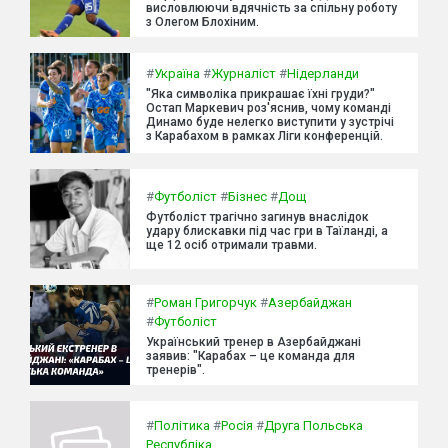
висловлюючи вдячність за спільну роботу
з Олегом Блохіним.
#
Україна
#
Журналіст
#
Нідерланди
"Яка символіка прикрашає їхні груди?"
Остап Маркевич роз'яснив, чому команді
Динамо буде нелегко виступити у зустрічі
з Карабахом в рамках Ліги конференцій.
#
Футболіст
#
Бізнес
#
Дощ
Футболіст трагічно загинув внаслідок
удару блискавки під час гри в Таїланді, а
ще 12 осіб отримали травми.
#
Роман Григорчук
#
Азербайджан
#
Футболіст
Український тренер в Азербайджані
заявив: "Карабах – це команда для
тренерів".
#
Політика
#
Росія
#
Друга Польська
Республіка