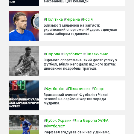
вихованець цієї команди.
#
Політика
#
Україна
#
Росія
Близько 3 мільйонів на зап'ясті:
український спортсмен Мудрик здивував
своїм вибором годинника.
#
Європа
#
Футболіст
#
Півзахисник
Відомого спортсмена, який досяг успіху у
футболі, вбили неподалік від його житла:
дивовижні подробиці трагедії.
#
Футболіст
#
Півзахисник
#
Спорт
Вражаючий вчинок! Футболіст Челсі
готовий на серйозні жертви заради
Мудрика.
#
Кубок України
#
Ліга Європи УЄФА
#
Футболіст
Раффаел згадував свій час у Динамо,