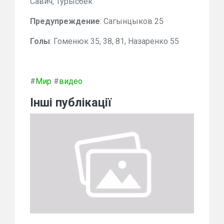
Савич, Турысбек
Предупреждение
: Сагынцыков 25
Голы
: Гоменюк 35, 38, 81, Назаренко 55
#
Мир
#
видео
Інші публікації