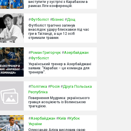
виступити у зустрічі з Карабахом в
рамках Ліги конференцій.
#
Футболіст
#
Бізнес
#
Дощ
Футболіст трагічно загинув
внаслідок удару блискавки під час
гри в Таїланді, а ще 12 осіб
отримали травми.
#
Роман Григорчук
#
Азербайджан
#
Футболіст
Український тренер в Азербайджані
заявив: "Карабах – це команда для
тренерів".
#
Політика
#
Росія
#
Друга Польська
Республіка
Повернення Мудрика: українського
гравця асоціюють із Волинською
трагедією.
#
Азербайджан
#
Київ
#
Кубок
України
Олександр Алієв висловив свою