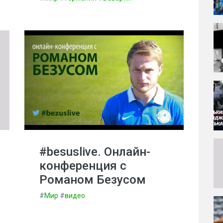
#besuslive. Онлайн-
конференция с
Романом Безусом
#
Мир
#
видео