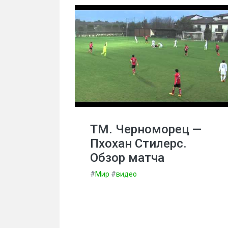
ТМ. Черноморец —
Пхохан Стилерс.
Обзор матча
#
Мир
#
видео