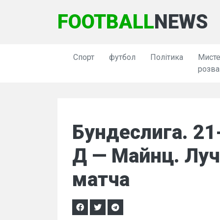
FOOTBALL
NEWS
Спорт
футбол
Політика
Мисте
розва
Бундеслига. 21
Д — Майнц. Лу
матча