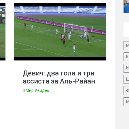
М
К
И
Девич: два гола и три
Ш
ассиста за Аль-Райан
#
Мир
#
видео
Ф
М