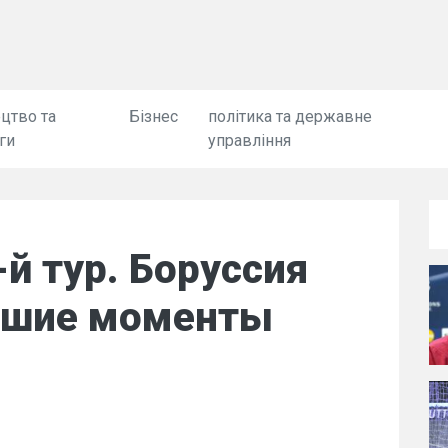
цтво та
Бізнес
політика та державне
ги
управління
-й тур. Боруссия
чшие моменты