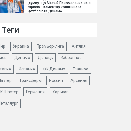
думку, що Матвій Пономаренко не є
зіркою - коментар колишнього
футболіста Динамо.
Теги
ир
Украина
Премьер-лига
Англия
иев
Динамо
Донецк
Избранное
талия
Испания
ФК Динамо
Главное
ахтер
Трансферы
Россия
Арсенал
К Шахтер
Германия
Харьков
еталлург