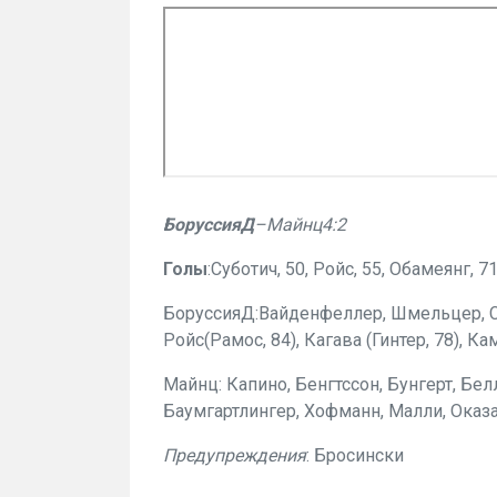
БоруссияД
–Майнц4:2
Голы
:Суботич, 50, Ройс, 55, Обамеянг, 71
БоруссияД:Вайденфеллер, Шмельцер, Со
Ройс(Рамос, 84), Кагава (Гинтер, 78), К
Майнц: Капино, Бенгтссон, Бунгерт, Белл
Баумгартлингер, Хофманн, Малли, Оказа
Предупреждения
: Бросински