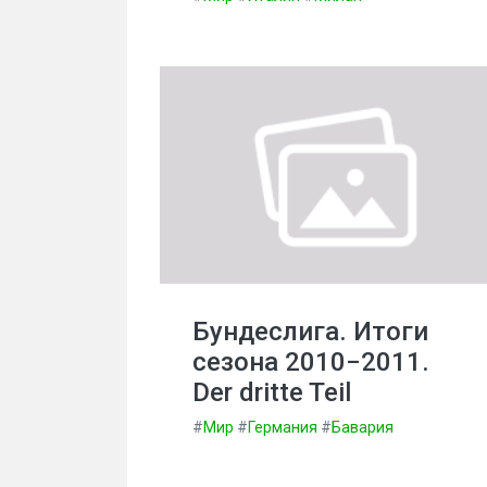
Бундеслига. Итоги
сезона 2010−2011.
Der dritte Teil
#
Мир
#
Германия
#
Бавария