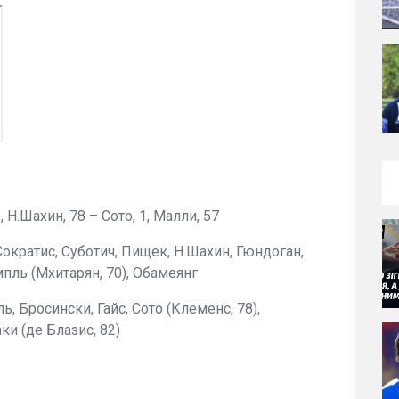
, Н.Шахин, 78 – Сото, 1, Малли, 57
кратис, Суботич, Пищек, Н.Шахин, Гюндоган,
ампль (Мхитарян, 70), Обамеянг
ь, Бросински, Гайс, Сото (Клеменс, 78),
ки (де Блазис, 82)