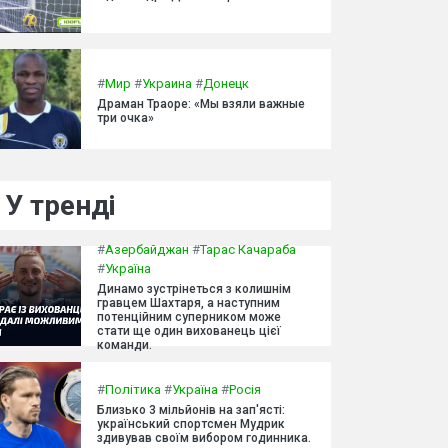
#
Мир
#
Украина
#
Донецк
Драман Траоре: «Мы взяли важные
три очка»
У тренді
#
Азербайджан
#
Тарас Качараба
#
Україна
Динамо зустрінеться з колишнім
гравцем Шахтаря, а наступним
потенційним суперником може
стати ще один вихованець цієї
команди.
#
Політика
#
Україна
#
Росія
Близько 3 мільйонів на зап'ясті:
український спортсмен Мудрик
здивував своїм вибором годинника.