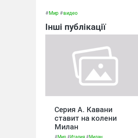
#
Мир
#
видео
Інші публікації
Серия А. Кавани
ставит на колени
Милан
#
Мир
#
Италия
#
Милан