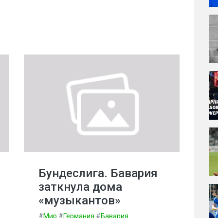
Бундеслига. Бавария
заткнула дома
«музыкантов»
#
Мир
#
Германия
#
Бавария