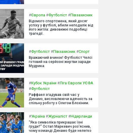
#
Європа
#
Футболіст
#
Півзахисник
Відомого спортсмена, який досяг
успіху у футболі, вбили неподалік від
його житла: дивовижні подробиці
трагедії.
#
Футболіст
#
Півзахисник
#
Спорт
Вражаючий вчинок! Футболіст Челсі
готовий на серйозні жертви заради
Мудрика.
#
Кубок України
#
Ліга Європи УЄФА
#
Футболіст
Раффаел згадував свій час у
Динамо, висловлюючи вдячність за
спільну роботу з Олегом Блохіним.
#
Україна
#
Журналіст
#
Нідерланди
"Яка символіка прикрашає їхні
груди?" Остап Маркевич роз'яснив,
чому команді Динамо буде нелегко