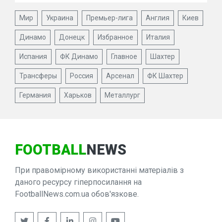
Мир
Украина
Премьер-лига
Англия
Киев
Динамо
Донецк
Избранное
Италия
Испания
ФК Динамо
Главное
Шахтер
Трансферы
Россия
Арсенал
ФК Шахтер
Германия
Харьков
Металлург
FOOTBALL
NEWS
При правомірному використанні матеріалів з
даного ресурсу гіперпосилання на
FootballNews.com.ua обов'язкове.