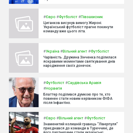
#
Євро
#
Футболіст
#
Півзахисник
Циганков висунув вимогу Жироні.
Український футболіст прагне покинути
команду вже цього літа.
#
Україна
#
Вільний агент
#
Футболіст
Чарівність. Дружина Зінченка поділилася
яскравими моментами святкування днів
народження своїх донечок.
#
Футболіст
#
Саудівська Аравія
#
Норвегія
Блаттер поділився думкою про те, хто
повинен стати новим керівником ФІФА
після Інфантіно.
#
Євро
#
Вільний агент
#
Футболіст
Знаменитий колишній гравець "Ліверпуля"
приєднався до команди в Туреччині, де
його партнерами стали українські