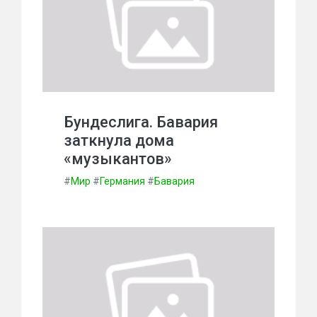
Бундеслига. Бавария
заткнула дома
«музыкантов»
#
Мир
#
Германия
#
Бавария