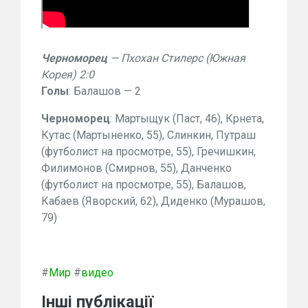
Черноморец
— Пхохан Стилерс (Южная
Корея) 2:0
Голы
: Балашов — 2
Черноморец
: Мартыщук (Паст, 46), Крнета,
Кутас (Мартыненко, 55), Слинкин, Путраш
(футболист на просмотре, 55), Гречишкин,
Филимонов (Смирнов, 55), Данченко
(футболист на просмотре, 55), Балашов,
Кабаев (Яворский, 62), Диденко (Мурашов,
79)
#
Мир
#
видео
Інші публікації