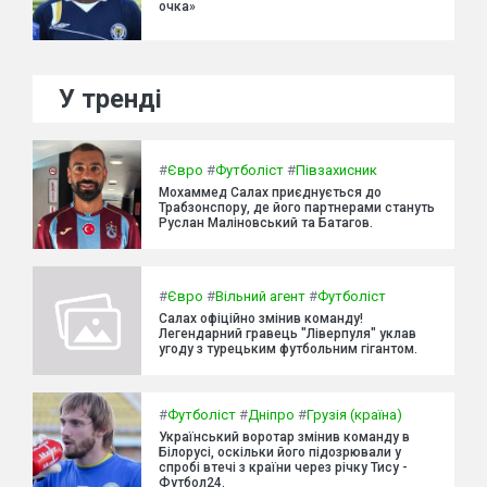
очка»
У тренді
#
Євро
#
Футболіст
#
Півзахисник
Мохаммед Салах приєднується до
Трабзонспору, де його партнерами стануть
Руслан Маліновський та Батагов.
#
Євро
#
Вільний агент
#
Футболіст
Салах офіційно змінив команду!
Легендарний гравець "Ліверпуля" уклав
угоду з турецьким футбольним гігантом.
#
Футболіст
#
Дніпро
#
Грузія (країна)
Український воротар змінив команду в
Білорусі, оскільки його підозрювали у
спробі втечі з країни через річку Тису -
Футбол24.