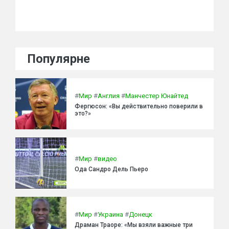
Популярне
#
Мир
#
Англия
#
Манчестер Юнайтед
Фергюсон: «Вы действительно поверили в
это?»
#
Мир
#
видео
Ода Сандро Дель Пьеро
#
Мир
#
Украина
#
Донецк
Драман Траоре: «Мы взяли важные три