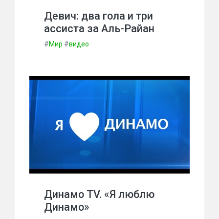
Девич: два гола и три
ассиста за Аль-Райан
#
Мир
#
видео
Динамо TV. «Я люблю
Динамо»