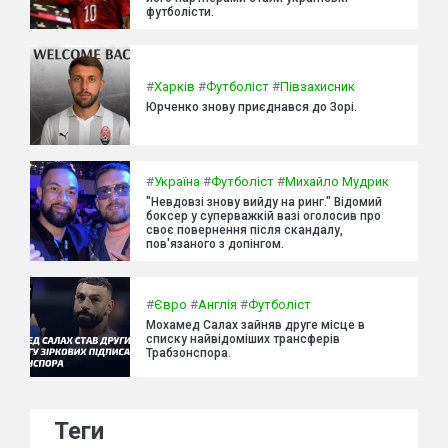
футболісти.
#
Харків
#
Футболіст
#
Півзахисник
Юрченко знову приєднався до Зорі.
#
Україна
#
Футболіст
#
Михайло Мудрик
"Невдовзі знову вийду на ринг." Відомий
боксер у суперважкій вазі оголосив про
своє повернення після скандалу,
пов'язаного з допінгом.
#
Євро
#
Англія
#
Футболіст
Мохамед Салах зайняв друге місце в
списку найвідоміших трансферів
Трабзонспора.
Теги