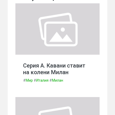
Серия А. Кавани ставит
на колени Милан
#
Мир
#
Италия
#
Милан