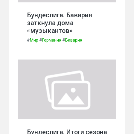
Бундеслига. Бавария
заткнула дома
«музыкантов»
#
Мир
#
Германия
#
Бавария
Бундеслига. Итоги сезона