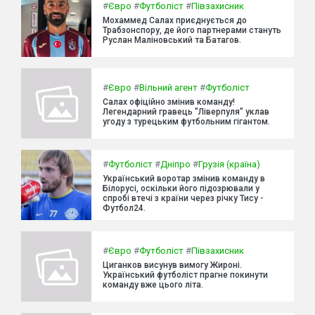
#
Євро
#
Футболіст
#
Півзахисник
Мохаммед Салах приєднується до
Трабзонспору, де його партнерами стануть
Руслан Маліновський та Батагов.
#
Євро
#
Вільний агент
#
Футболіст
Салах офіційно змінив команду!
Легендарний гравець "Ліверпуля" уклав
угоду з турецьким футбольним гігантом.
#
Футболіст
#
Дніпро
#
Грузія (країна)
Український воротар змінив команду в
Білорусі, оскільки його підозрювали у
спробі втечі з країни через річку Тису -
Футбол24.
#
Євро
#
Футболіст
#
Півзахисник
Циганков висунув вимогу Жироні.
Український футболіст прагне покинути
команду вже цього літа.