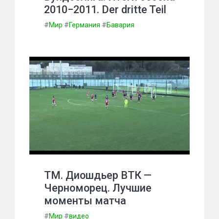
2010−2011. Der dritte Teil
#
Мир
#
Германия
#
Бавария
ТМ. Диошдьер ВТК —
Черноморец. Лучшие
моменты матча
#
Мир
#
видео