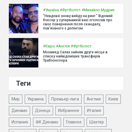
#
Україна
#
Футболіст
#
Михайло Мудрик
"Невдовзі знову вийду на ринг." Відомий
боксер у суперважкій вазі оголосив про
своє повернення після скандалу,
пов'язаного з допінгом.
#
Євро
#
Англія
#
Футболіст
Мохамед Салах зайняв друге місце в
списку найвідоміших трансферів
Трабзонспора.
Теги
Мир
Украина
Премьер-лига
Англия
Киев
Динамо
Донецк
Избранное
Италия
Испания
ФК Динамо
Главное
Шахтер