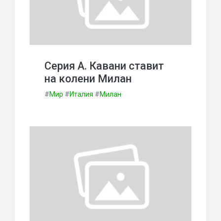
Серия А. Кавани ставит
на колени Милан
#
Мир
#
Италия
#
Милан