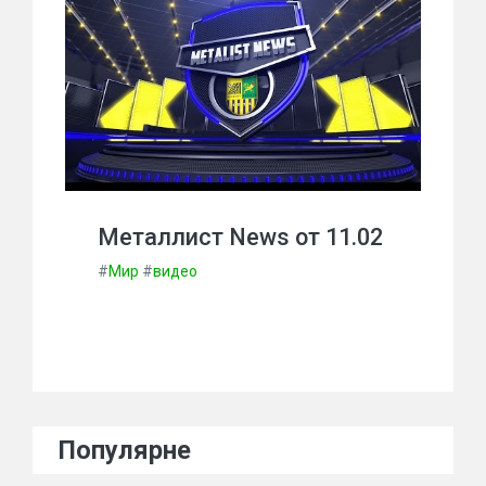
Металлист News от 11.02
#
Мир
#
видео
Популярне