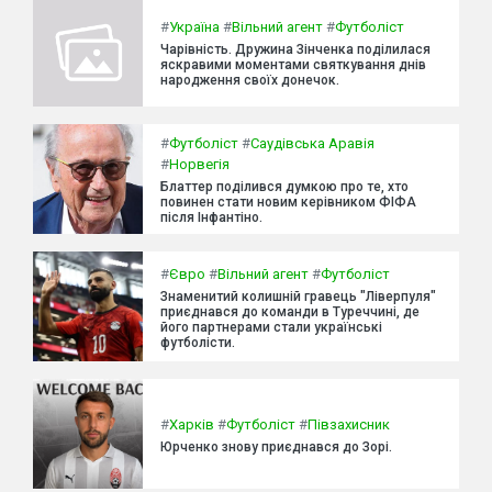
#
Україна
#
Вільний агент
#
Футболіст
Чарівність. Дружина Зінченка поділилася
яскравими моментами святкування днів
народження своїх донечок.
#
Футболіст
#
Саудівська Аравія
#
Норвегія
Блаттер поділився думкою про те, хто
повинен стати новим керівником ФІФА
після Інфантіно.
#
Євро
#
Вільний агент
#
Футболіст
Знаменитий колишній гравець "Ліверпуля"
приєднався до команди в Туреччині, де
його партнерами стали українські
футболісти.
#
Харків
#
Футболіст
#
Півзахисник
Юрченко знову приєднався до Зорі.