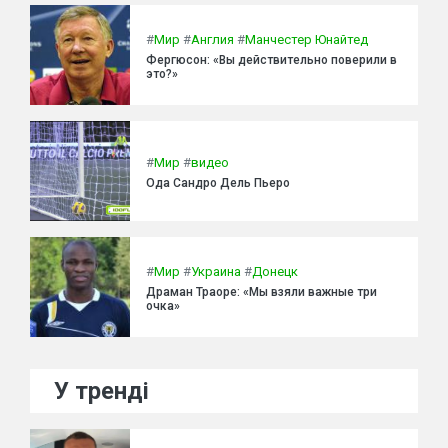
#
Мир
#
Англия
#
Манчестер Юнайтед
Фергюсон: «Вы действительно поверили в
это?»
#
Мир
#
видео
Ода Сандро Дель Пьеро
#
Мир
#
Украина
#
Донецк
Драман Траоре: «Мы взяли важные три
очка»
У тренді