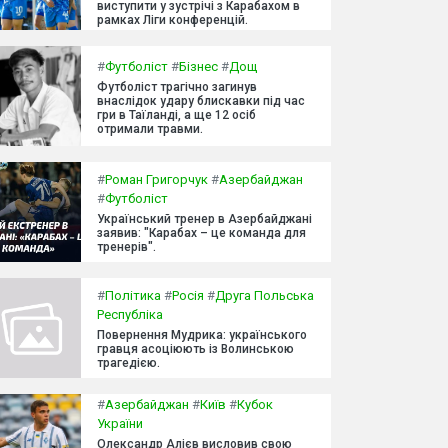
виступити у зустрічі з Карабахом в
рамках Ліги конференцій.
#
Футболіст
#
Бізнес
#
Дощ
Футболіст трагічно загинув
внаслідок удару блискавки під час
гри в Таїланді, а ще 12 осіб
отримали травми.
#
Роман Григорчук
#
Азербайджан
#
Футболіст
Український тренер в Азербайджані
заявив: "Карабах – це команда для
тренерів".
#
Політика
#
Росія
#
Друга Польська
Республіка
Повернення Мудрика: українського
гравця асоціюють із Волинською
трагедією.
#
Азербайджан
#
Київ
#
Кубок
України
Олександр Алієв висловив свою