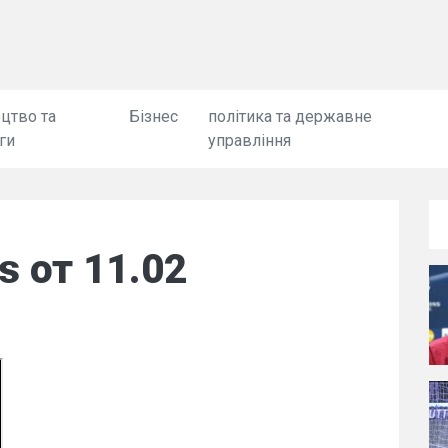
цтво та
Бізнес
політика та державне
ги
управління
 от 11.02