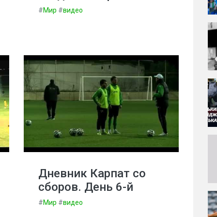
#
Мир
#
видео
Дневник Карпат со
сборов. День 6-й
#
Мир
#
видео