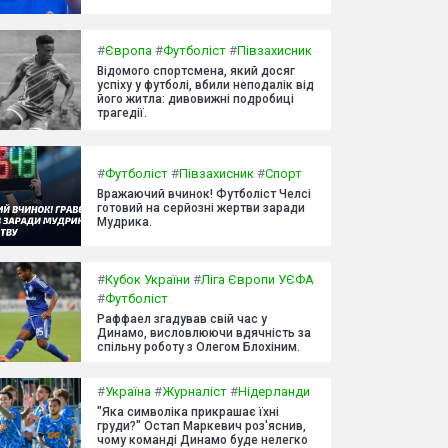
#
Європа
#
Футболіст
#
Півзахисник
Відомого спортсмена, який досяг
успіху у футболі, вбили неподалік від
його житла: дивовижні подробиці
трагедії.
#
Футболіст
#
Півзахисник
#
Спорт
Вражаючий вчинок! Футболіст Челсі
готовий на серйозні жертви заради
Мудрика.
#
Кубок України
#
Ліга Європи УЄФА
#
Футболіст
Раффаел згадував свій час у
Динамо, висловлюючи вдячність за
спільну роботу з Олегом Блохіним.
#
Україна
#
Журналіст
#
Нідерланди
"Яка символіка прикрашає їхні
груди?" Остап Маркевич роз'яснив,
чому команді Динамо буде нелегко