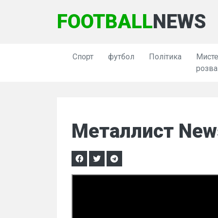
FOOTBALL
NEWS
Спорт
футбол
Політика
Мисте
розва
Металлист News