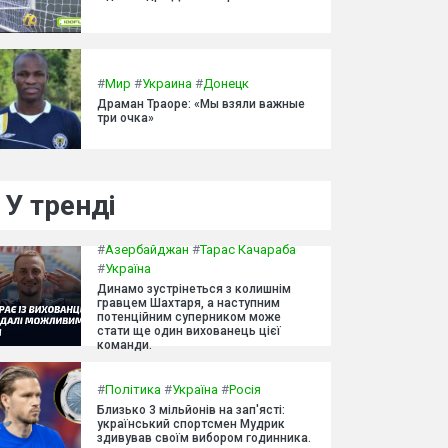
#
Мир
#
Украина
#
Донецк
Драман Траоре: «Мы взяли важные
три очка»
У тренді
#
Азербайджан
#
Тарас Качараба
#
Україна
Динамо зустрінеться з колишнім
гравцем Шахтаря, а наступним
потенційним суперником може
стати ще один вихованець цієї
команди.
#
Політика
#
Україна
#
Росія
Близько 3 мільйонів на зап'ясті:
український спортсмен Мудрик
здивував своїм вибором годинника.