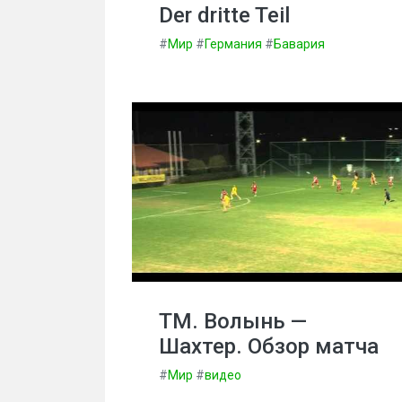
Der dritte Teil
#
Мир
#
Германия
#
Бавария
ТМ. Волынь —
Шахтер. Обзор матча
#
Мир
#
видео