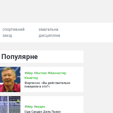
спортивний
змагальна
захід
дисципліна
Популярне
#
Мир
#
Англия
#
Манчестер
Юнайтед
Фергюсон: «Вы действительно
поверили в это?»
#
Мир
#
видео
Ода Сандро Дель Пьеро