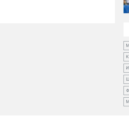
М
К
И
Ш
Ф
М