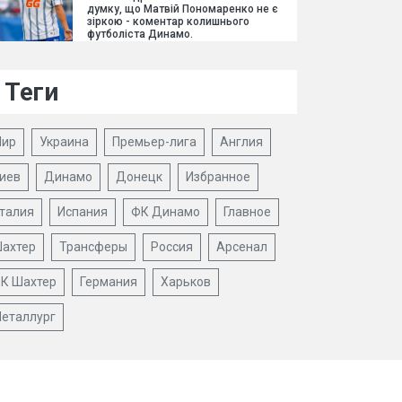
думку, що Матвій Пономаренко не є
зіркою - коментар колишнього
футболіста Динамо.
Теги
ир
Украина
Премьер-лига
Англия
иев
Динамо
Донецк
Избранное
талия
Испания
ФК Динамо
Главное
ахтер
Трансферы
Россия
Арсенал
К Шахтер
Германия
Харьков
еталлург