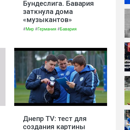
Бундеслига. Бавария
заткнула дома
«музыкантов»
#
Мир
#
Германия
#
Бавария
Днепр TV: тест для
создания картины