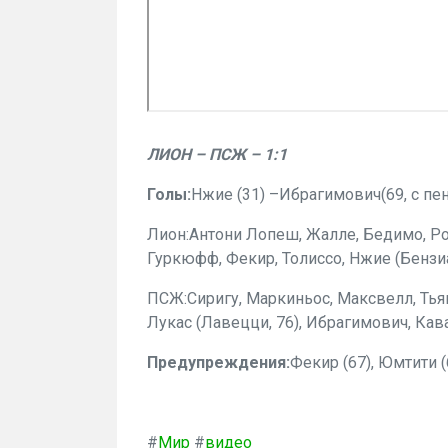
ЛИОН – ПСЖ – 1:1
Голы:
Нжие (31) –Ибрагимович(69, с пен
Лион:
Антони Лопеш, Жалле, Бедимо, Рос
Гуркюфф, Фекир, Толиссо, Нжие (Бензиа,
ПСЖ:
Сиригу, Маркиньос, Максвелл, Тья
Лукас (Лавецци, 76), Ибрагимович, Кава
Предупреждения:
Фекир (67), Юмтити (6
#
Мир
#
видео