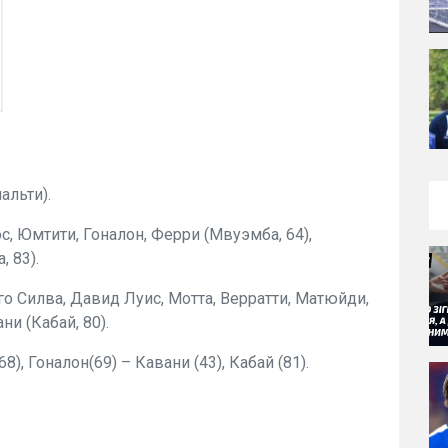
альти).
, Юмтити, Гоналон, Ферри (Мвуэмба, 64),
 83).
го Силва, Давид Луис, Мотта, Верратти, Матюйди,
ни (Кабай, 80).
8), Гоналон(69) – Кавани (43), Кабай (81).