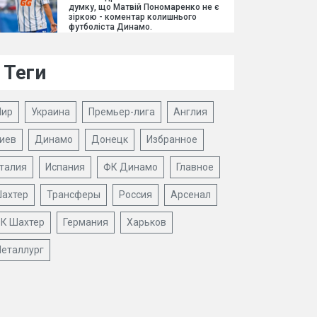
думку, що Матвій Пономаренко не є
зіркою - коментар колишнього
футболіста Динамо.
Теги
ир
Украина
Премьер-лига
Англия
иев
Динамо
Донецк
Избранное
талия
Испания
ФК Динамо
Главное
ахтер
Трансферы
Россия
Арсенал
К Шахтер
Германия
Харьков
еталлург