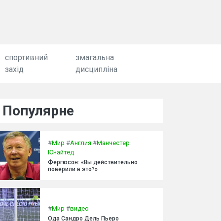
спортивний
змагальна
захід
дисципліна
Популярне
#
Мир
#
Англия
#
Манчестер
Юнайтед
Фергюсон: «Вы действительно
поверили в это?»
#
Мир
#
видео
Ода Сандро Дель Пьеро