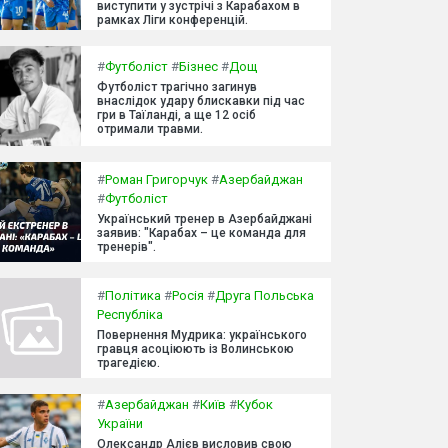
виступити у зустрічі з Карабахом в
рамках Ліги конференцій.
#
Футболіст
#
Бізнес
#
Дощ
Футболіст трагічно загинув
внаслідок удару блискавки під час
гри в Таїланді, а ще 12 осіб
отримали травми.
#
Роман Григорчук
#
Азербайджан
#
Футболіст
Український тренер в Азербайджані
заявив: "Карабах – це команда для
тренерів".
#
Політика
#
Росія
#
Друга Польська
Республіка
Повернення Мудрика: українського
гравця асоціюють із Волинською
трагедією.
#
Азербайджан
#
Київ
#
Кубок
України
Олександр Алієв висловив свою