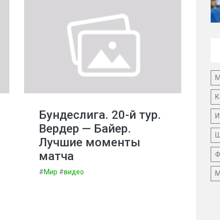
М
К
Бундеслига. 20-й тур.
И
Вердер — Байер.
Ш
Лучшие моменты
матча
Ф
#
Мир
#
видео
М