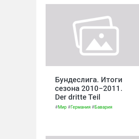
Бундеслига. Итоги
сезона 2010−2011.
Der dritte Teil
#
Мир
#
Германия
#
Бавария