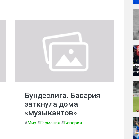
Бундеслига. Бавария
заткнула дома
«музыкантов»
#
Мир
#
Германия
#
Бавария