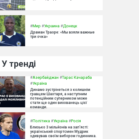
#
Мир
#
Украина
#
Донецк
Драман Траоре: «Мы взяли важные
три очка»
У тренді
#
Азербайджан
#
Тарас Качараба
#
Україна
Динамо зустрінеться з колишнім
гравцем Шахтаря, а наступним
потенційним суперником може
стати ще один вихованець цієї
команди.
#
Політика
#
Україна
#
Росія
Близько 3 мільйонів на зап'ясті:
український спортсмен Мудрик
здивував своїм вибором годинника.