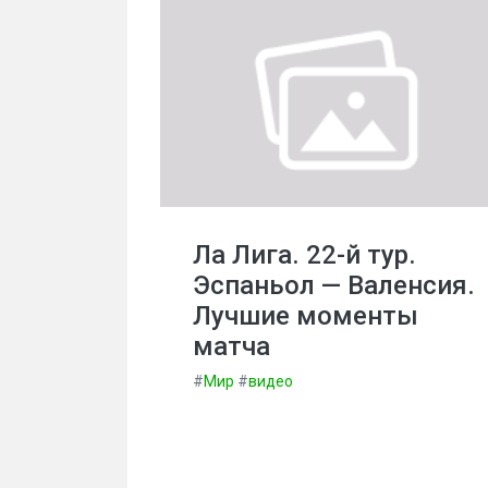
Ла Лига. 22-й тур.
Эспаньол — Валенсия.
Лучшие моменты
матча
#
Мир
#
видео