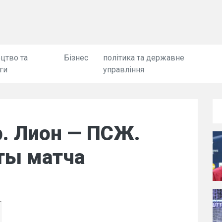
цтво та
Бізнес
політика та державне
ги
управління
ур. Лион — ПСЖ.
ты матча