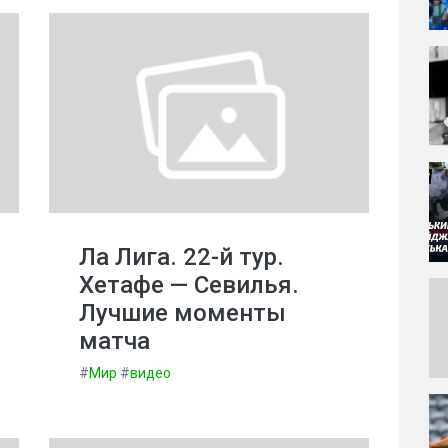
Ла Лига. 22-й тур.
Хетафе — Севилья.
Лучшие моменты
матча
#
Мир
#
видео