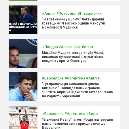
#
Англія
#
Футболіст
#
Півзахисник
"Я впевнений у цьому." Легендарний
гравець АПЛ високо оцінив майбутні
можливості Мудрика.
#
Лондон
#
Англія
#
Футболіст
Михайло Мудрик, вінгер клубу Челсі,
викликав суперечливі відгуки після
поєдинку проти Ювентуса.
#
Барселона
#
Аргентина
#
Англія
"Ця пропозиція виявилася дійсно
вигідною". Найвидатніший гравець
ЧС-2026 вирішив відхилити інтерес Реала
на користь Барселони.
#
Барселона
#
Аргентина
#
Євро
"Відмовив Реалу": агент Родрі підтвердив
намір чемпіона світу приєднатися до
Барселони.