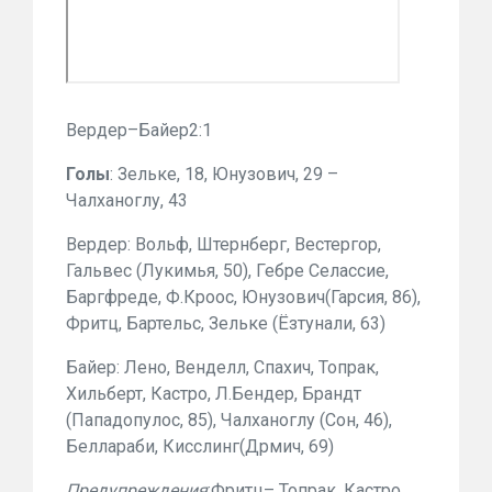
Вердер–Байер2:1
Голы
: Зельке, 18, Юнузович, 29 –
Чалханоглу, 43
Вердер: Вольф, Штернберг, Вестергор,
Гальвес (Лукимья, 50), Гебре Селассие,
Баргфреде, Ф.Кроос, Юнузович(Гарсия, 86),
Фритц, Бартельс, Зельке (Ёзтунали, 63)
Байер: Лено, Венделл, Спахич, Топрак,
Хильберт, Кастро, Л.Бендер, Брандт
(Пападопулос, 85), Чалханоглу (Сон, 46),
Беллараби, Кисслинг(Дрмич, 69)
Предупреждения
:Фритц– Топрак, Кастро,