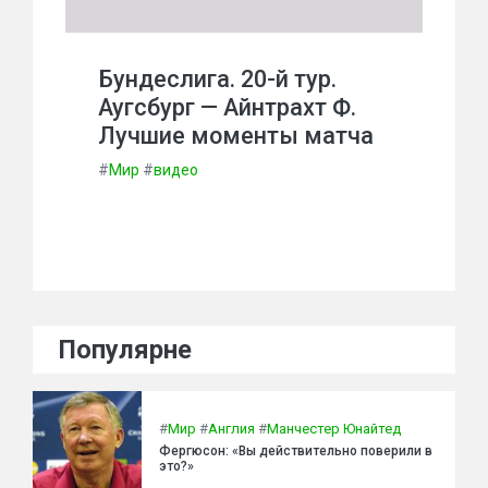
Бундеслига. 20-й тур.
Аугсбург — Айнтрахт Ф.
Лучшие моменты матча
#
Мир
#
видео
Популярне
#
Мир
#
Англия
#
Манчестер Юнайтед
Фергюсон: «Вы действительно поверили в
это?»