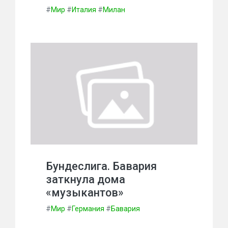
#
Мир
#
Италия
#
Милан
Бундеслига. Бавария
заткнула дома
«музыкантов»
#
Мир
#
Германия
#
Бавария