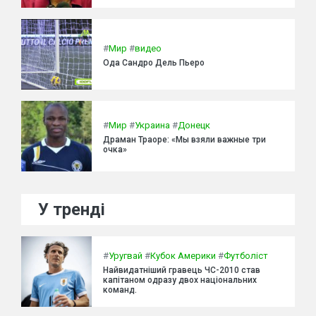
#
Мир
#
видео
Ода Сандро Дель Пьеро
#
Мир
#
Украина
#
Донецк
Драман Траоре: «Мы взяли важные три
очка»
У тренді
#
Уругвай
#
Кубок Америки
#
Футболіст
Найвидатніший гравець ЧС-2010 став
капітаном одразу двох національних
команд.