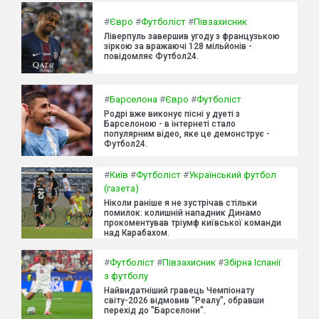
#
Євро
#
Футболіст
#
Півзахисник
Ліверпуль завершив угоду з французькою
зіркою за вражаючі 128 мільйонів -
повідомляє Футбол24.
#
Барселона
#
Євро
#
Футболіст
Родрі вже виконує пісні у дуеті з
Барселоною - в інтернеті стало
популярним відео, яке це демонструє -
Футбол24.
#
Київ
#
Футболіст
#
Український футбол
(газета)
Ніколи раніше я не зустрічав стільки
помилок: колишній нападник Динамо
прокоментував тріумф київської команди
над Карабахом.
#
Футболіст
#
Півзахисник
#
Збірна Іспанії
з футболу
Найвидатніший гравець Чемпіонату
світу-2026 відмовив "Реалу", обравши
перехід до "Барселони".