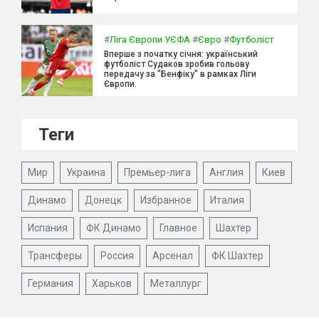
#
Ліга Європи УЄФА
#
Євро
#
Футболіст
Вперше з початку січня: український
футболіст Судаков зробив гольову
передачу за "Бенфіку" в рамках Ліги
Європи.
Теги
Мир
Украина
Премьер-лига
Англия
Киев
Динамо
Донецк
Избранное
Италия
Испания
ФК Динамо
Главное
Шахтер
Трансферы
Россия
Арсенал
ФК Шахтер
Германия
Харьков
Металлург