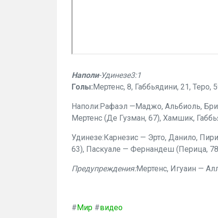
Наполи
-Удинезе3:1
Голы:
Мертенс, 8, Габбьядини, 21, Теро, 
Наполи:Рафаэл —Маджо, Альбиоль, Брит
Мертенс (Де Гузман, 67), Хамшик, Габбь
Удинезе:Карнезис — Эрто, Данило, Пири
63), Паскуале — Фернандеш (Перица, 78)
Предупреждения:
Мертенс, Игуаин — Алл
#
Мир
#
видео