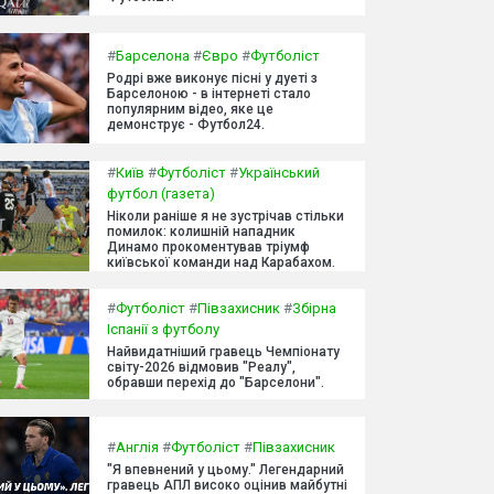
#
Барселона
#
Євро
#
Футболіст
Родрі вже виконує пісні у дуеті з
Барселоною - в інтернеті стало
популярним відео, яке це
демонструє - Футбол24.
#
Київ
#
Футболіст
#
Український
футбол (газета)
Ніколи раніше я не зустрічав стільки
помилок: колишній нападник
Динамо прокоментував тріумф
київської команди над Карабахом.
#
Футболіст
#
Півзахисник
#
Збірна
Іспанії з футболу
Найвидатніший гравець Чемпіонату
світу-2026 відмовив "Реалу",
обравши перехід до "Барселони".
#
Англія
#
Футболіст
#
Півзахисник
"Я впевнений у цьому." Легендарний
гравець АПЛ високо оцінив майбутні