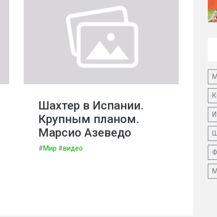
М
К
Шахтер в Испании.
И
Крупным планом.
Марсио Азеведо
Ш
#
Мир
#
видео
Ф
М