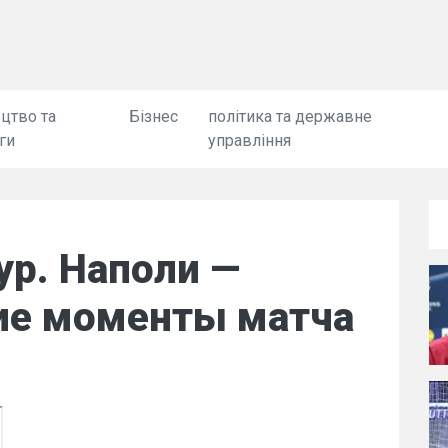
цтво та
Бізнес
політика та державне
ги
управління
ур. Наполи —
ие моменты матча