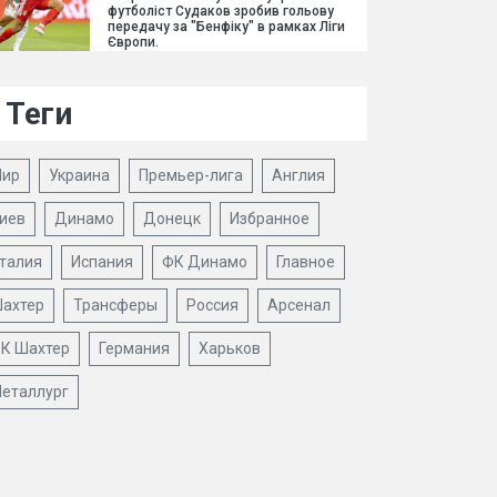
футболіст Судаков зробив гольову
передачу за "Бенфіку" в рамках Ліги
Європи.
Теги
ир
Украина
Премьер-лига
Англия
иев
Динамо
Донецк
Избранное
талия
Испания
ФК Динамо
Главное
ахтер
Трансферы
Россия
Арсенал
К Шахтер
Германия
Харьков
еталлург