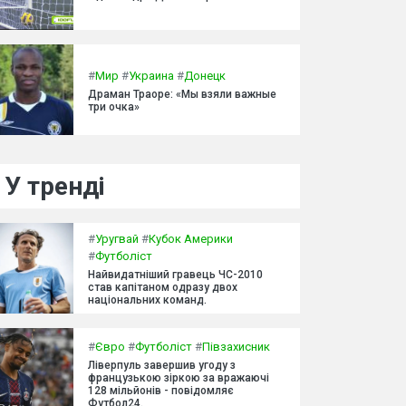
#
Мир
#
Украина
#
Донецк
Драман Траоре: «Мы взяли важные
три очка»
У тренді
#
Уругвай
#
Кубок Америки
#
Футболіст
Найвидатніший гравець ЧС-2010
став капітаном одразу двох
національних команд.
#
Євро
#
Футболіст
#
Півзахисник
Ліверпуль завершив угоду з
французькою зіркою за вражаючі
128 мільйонів - повідомляє
Футбол24.