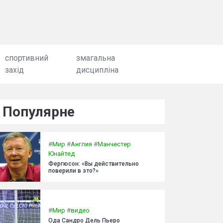
спортивний
змагальна
захід
дисципліна
Популярне
#
Мир
#
Англия
#
Манчестер
Юнайтед
Фергюсон: «Вы действительно
поверили в это?»
#
Мир
#
видео
Ода Сандро Дель Пьеро