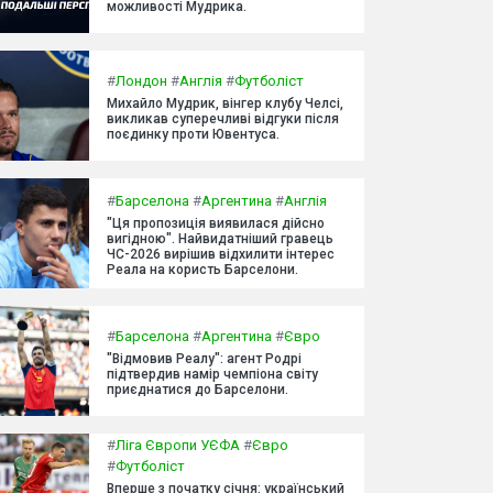
можливості Мудрика.
#
Лондон
#
Англія
#
Футболіст
Михайло Мудрик, вінгер клубу Челсі,
викликав суперечливі відгуки після
поєдинку проти Ювентуса.
#
Барселона
#
Аргентина
#
Англія
"Ця пропозиція виявилася дійсно
вигідною". Найвидатніший гравець
ЧС-2026 вирішив відхилити інтерес
Реала на користь Барселони.
#
Барселона
#
Аргентина
#
Євро
"Відмовив Реалу": агент Родрі
підтвердив намір чемпіона світу
приєднатися до Барселони.
#
Ліга Європи УЄФА
#
Євро
#
Футболіст
Вперше з початку січня: український