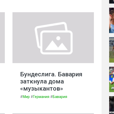
Бундеслига. Бавария
заткнула дома
«музыкантов»
#
Мир
#
Германия
#
Бавария