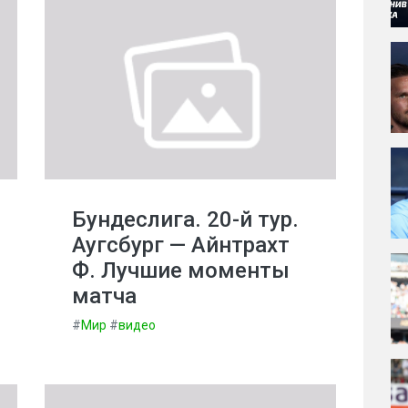
Бундеслига. 20-й тур.
Аугсбург — Айнтрахт
Ф. Лучшие моменты
матча
#
Мир
#
видео