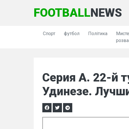
FOOTBALL
NEWS
Спорт
футбол
Політика
Мисте
розва
Серия А. 22-й т
Удинезе. Лучш