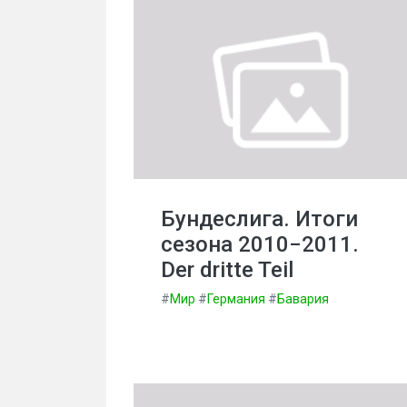
Бундеслига. Итоги
сезона 2010−2011.
Der dritte Teil
#
Мир
#
Германия
#
Бавария