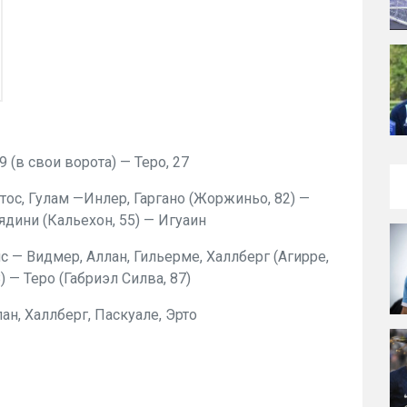
59 (в свои ворота) — Теро, 27
ос, Гулам —Инлер, Гаргано (Жоржиньо, 82) —
ядини (Кальехон, 55) — Игуаин
с — Видмер, Аллан, Гильерме, Халлберг (Агирре,
 — Теро (Габриэл Силва, 87)
ан, Халлберг, Паскуале, Эрто