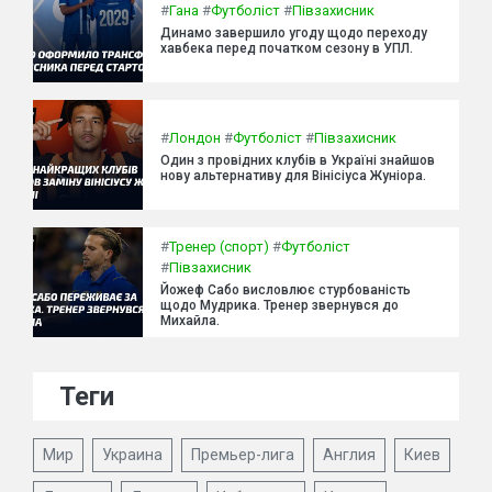
#
Гана
#
Футболіст
#
Півзахисник
Динамо завершило угоду щодо переходу
хавбека перед початком сезону в УПЛ.
#
Лондон
#
Футболіст
#
Півзахисник
Один з провідних клубів в Україні знайшов
нову альтернативу для Вінісіуса Жуніора.
#
Тренер (спорт)
#
Футболіст
#
Півзахисник
Йожеф Сабо висловлює стурбованість
щодо Мудрика. Тренер звернувся до
Михайла.
Теги
Мир
Украина
Премьер-лига
Англия
Киев