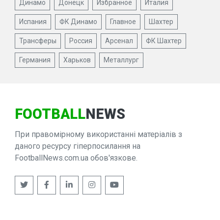
Динамо
Донецк
Избранное
Италия
Испания
ФК Динамо
Главное
Шахтер
Трансферы
Россия
Арсенал
ФК Шахтер
Германия
Харьков
Металлург
FOOTBALL
NEWS
При правомірному використанні матеріалів з
даного ресурсу гіперпосилання на
FootballNews.com.ua обов'язкове.