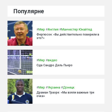
Популярне
#
Мир
#
Англия
#
Манчестер Юнайтед
Фергюсон: «Вы действительно поверили в
это?»
#
Мир
#
видео
Ода Сандро Дель Пьеро
#
Мир
#
Украина
#
Донецк
Драман Траоре: «Мы взяли важные три
очка»