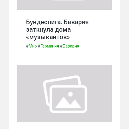
Бундеслига. Бавария
заткнула дома
«музыкантов»
#
Мир
#
Германия
#
Бавария