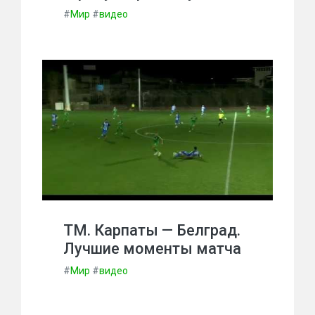
#
Мир
#
видео
ТМ. Карпаты — Белград.
Лучшие моменты матча
#
Мир
#
видео