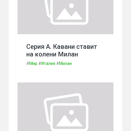
Серия А. Кавани ставит
на колени Милан
#
Мир
#
Италия
#
Милан