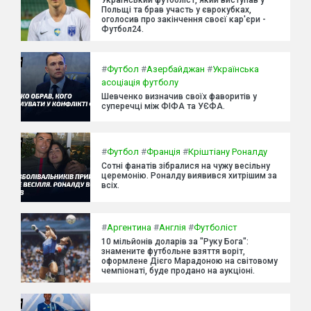
Польщі та брав участь у єврокубках,
оголосив про закінчення своєї кар'єри -
Футбол24.
#
Футбол
#
Азербайджан
#
Українська
асоціація футболу
Шевченко визначив своїх фаворитів у
суперечці між ФІФА та УЄФА.
#
Футбол
#
Франція
#
Кріштіану Роналду
Сотні фанатів зібралися на чужу весільну
церемонію. Роналду виявився хитрішим за
всіх.
#
Аргентина
#
Англія
#
Футболіст
10 мільйонів доларів за "Руку Бога":
знамените футбольне взяття воріт,
оформлене Дієго Марадоною на світовому
чемпіонаті, буде продано на аукціоні.