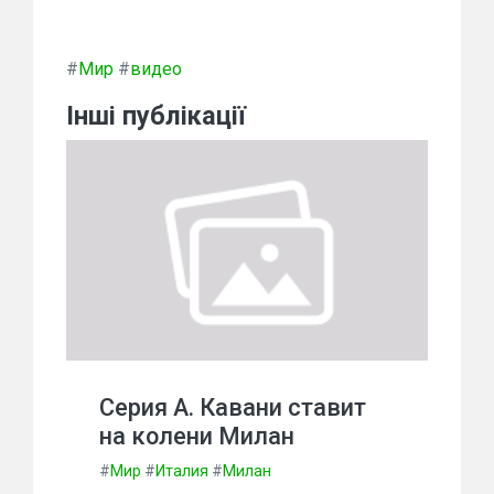
#
Мир
#
видео
Інші публікації
Серия А. Кавани ставит
на колени Милан
#
Мир
#
Италия
#
Милан