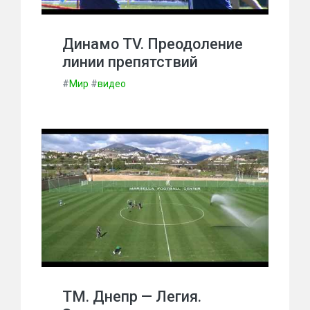
Динамо TV. Преодоление
линии препятствий
#
Мир
#
видео
ТМ. Днепр — Легия.