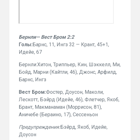
Бернли— Вест Бром 2:2
Голы:
Барнс, 11, Ингз 32 — Крант, 45+1,
Идейе, 67
Бернли:Хитон, Триппьер, Кин, Шэккелл, Ми,
Бойд, Марни (Кайтли, 46), Джонс, Арфилд,
Барнс, Ингз
Вест Бром:
Фостер, Доусон, Маколи,
Лескотт, Бэйрд (Идейе, 46), Флетчер, Якоб,
Брант, Макманаман (Моррисон, 81),
Аничебе (Бераино, 17), Сессеньон
Предупреждения:
Бэйрд, Якоб, Идейе,
Доусон