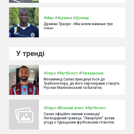
#
Мир
#
Украина
#
Донецк
Драман Траоре: «Мы взяли важные три
очка»
У тренді
#
Євро
#
Футболіст
#
Півзахисник
Мохаммед Салах приєднується до
Трабзонспору, де його партнерами стануть
Руслан Маліновський та Батагов.
#
Євро
#
Вільний агент
#
Футболіст
Салах офіційно змінив команду!
Легендарний гравець "Ліверпуля" уклав
угоду з турецьким футбольним гігантом.