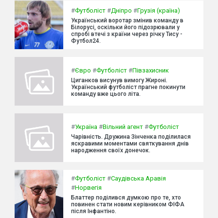
#
Футболіст
#
Дніпро
#
Грузія (країна)
Український воротар змінив команду в
Білорусі, оскільки його підозрювали у
спробі втечі з країни через річку Тису -
Футбол24.
#
Євро
#
Футболіст
#
Півзахисник
Циганков висунув вимогу Жироні.
Український футболіст прагне покинути
команду вже цього літа.
#
Україна
#
Вільний агент
#
Футболіст
Чарівність. Дружина Зінченка поділилася
яскравими моментами святкування днів
народження своїх донечок.
#
Футболіст
#
Саудівська Аравія
#
Норвегія
Блаттер поділився думкою про те, хто
повинен стати новим керівником ФІФА
після Інфантіно.