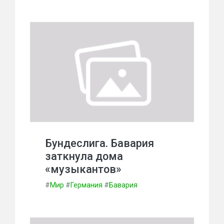
Бундеслига. Бавария
заткнула дома
«музыкантов»
#
Мир
#
Германия
#
Бавария