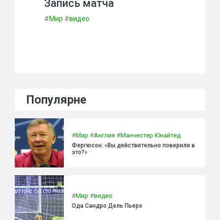
Запись матча
#
Мир
#
видео
Популярне
#
Мир
#
Англия
#
Манчестер Юнайтед
Фергюсон: «Вы действительно поверили в
это?»
#
Мир
#
видео
Ода Сандро Дель Пьеро