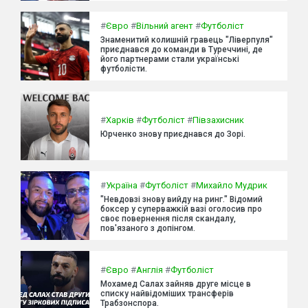
#
Євро
#
Вільний агент
#
Футболіст
Знаменитий колишній гравець "Ліверпуля"
приєднався до команди в Туреччині, де
його партнерами стали українські
футболісти.
#
Харків
#
Футболіст
#
Півзахисник
Юрченко знову приєднався до Зорі.
#
Україна
#
Футболіст
#
Михайло Мудрик
"Невдовзі знову вийду на ринг." Відомий
боксер у суперважкій вазі оголосив про
своє повернення після скандалу,
пов'язаного з допінгом.
#
Євро
#
Англія
#
Футболіст
Мохамед Салах зайняв друге місце в
списку найвідоміших трансферів
Трабзонспора.