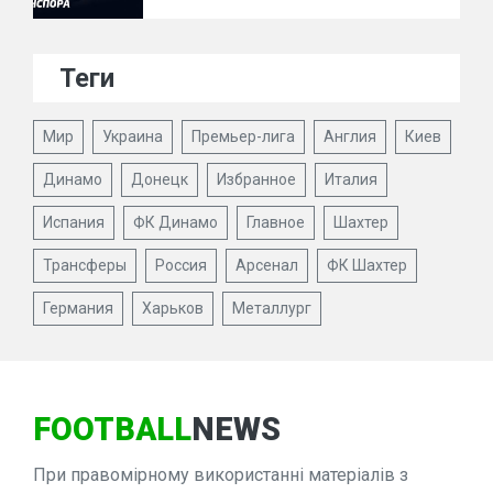
Теги
Мир
Украина
Премьер-лига
Англия
Киев
Динамо
Донецк
Избранное
Италия
Испания
ФК Динамо
Главное
Шахтер
Трансферы
Россия
Арсенал
ФК Шахтер
Германия
Харьков
Металлург
FOOTBALL
NEWS
При правомірному використанні матеріалів з