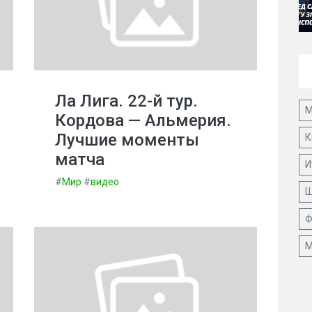
Ла Лига. 22-й тур.
М
Кордова — Альмерия.
Лучшие моменты
К
матча
И
#
Мир
#
видео
Ш
Ф
М