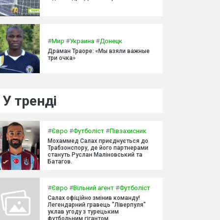
#
Мир
#
Украина
#
Донецк
Драман Траоре: «Мы взяли важные
три очка»
У тренді
#
Євро
#
Футболіст
#
Півзахисник
Мохаммед Салах приєднується до
Трабзонспору, де його партнерами
стануть Руслан Маліновський та
Батагов.
#
Євро
#
Вільний агент
#
Футболіст
Салах офіційно змінив команду!
Легендарний гравець "Ліверпуля"
уклав угоду з турецьким
футбольним гігантом.