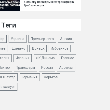
в списку найвідоміших трансферів
Трабзонспора.
Теги
ир
Украина
Премьер-лига
Англия
иев
Динамо
Донецк
Избранное
талия
Испания
ФК Динамо
Главное
ахтер
Трансферы
Россия
Арсенал
К Шахтер
Германия
Харьков
еталлург