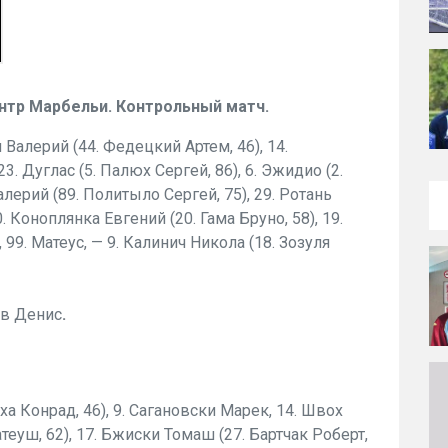
нтр Марбельи. Контрольный матч.
 Валерий (44. Федецкий Артем, 46), 14.
3. Дуглас (5. Палюх Сергей, 86), 6. Эжидио (2.
алерий (89. Политыло Сергей, 75), 29. Ротань
0. Коноплянка Евгений (20. Гама Бруно, 58), 19.
 99. Матеус, — 9. Калинич Никола (18. Зозуля
ов Денис
.
а Конрад, 46), 9. Сагановски Марек, 14. Швох
теуш, 62), 17. Бжиски Томаш (27. Бартчак Роберт,