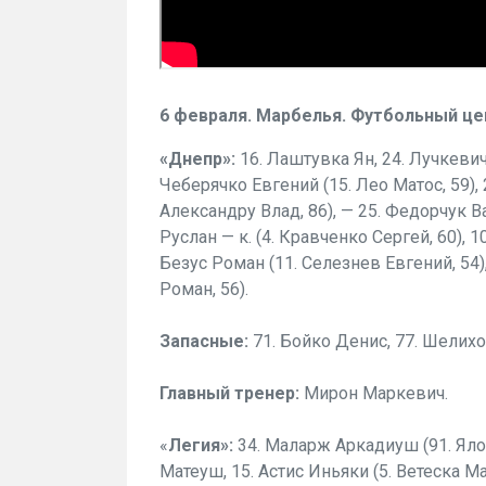
6 февраля. Марбелья. Футбольный це
«Днепр»:
16. Лаштувка Ян, 24. Лучкевич
Чеберячко Евгений (15. Лео Матос, 59), 2
Александру Влад, 86), — 25. Федорчук В
Руслан — к. (4. Кравченко Сергей, 60), 1
Безус Роман (11. Селезнев Евгений, 54),
Роман, 56).
Запасные:
71. Бойко Денис, 77. Шелих
Главный тренер:
Мирон Маркевич.
«
Легия»:
34. Маларж Аркадиуш (91. Ялох
Матеуш, 15. Астис Иньяки (5. Ветеска Ма