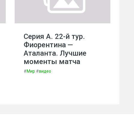
Серия А. 22-й тур.
Фиорентина —
Аталанта. Лучшие
моменты матча
#
Мир
#
видео