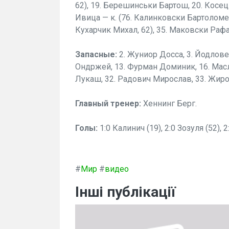
62), 19. Берешинськи Бартош, 20. Косец
Ивица — к. (76. Калинковски Бартоломей,
Кухарчик Михал, 62), 35. Маковски Раф
Запасные:
2. Жуниор Досса, 3. Йодлове
Ондржей, 13. Фурман Доминик, 16. Масл
Лукаш, 32. Радович Мирослав, 33. Жиро
Главный тренер:
Хеннинг Берг.
Голы:
1:0 Калинич (19), 2:0 Зозуля (52), 
#
Мир
#
видео
Інші публікації