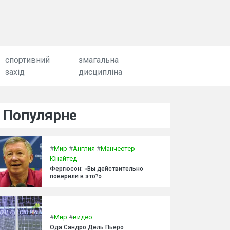
спортивний
змагальна
захід
дисципліна
Популярне
#
Мир
#
Англия
#
Манчестер
Юнайтед
Фергюсон: «Вы действительно
поверили в это?»
#
Мир
#
видео
Ода Сандро Дель Пьеро