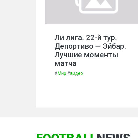
Ли лига. 22-й тур.
Депортиво — Эйбар.
Лучшие моменты
матча
#
Мир
#
видео