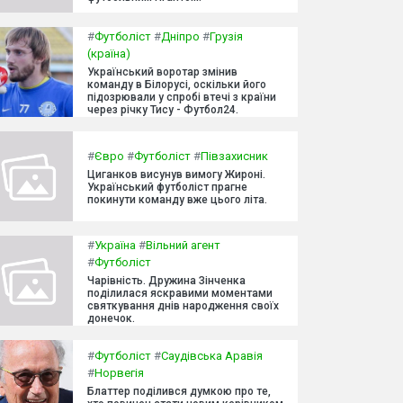
#
Футболіст
#
Дніпро
#
Грузія
(країна)
Український воротар змінив
команду в Білорусі, оскільки його
підозрювали у спробі втечі з країни
через річку Тису - Футбол24.
#
Євро
#
Футболіст
#
Півзахисник
Циганков висунув вимогу Жироні.
Український футболіст прагне
покинути команду вже цього літа.
#
Україна
#
Вільний агент
#
Футболіст
Чарівність. Дружина Зінченка
поділилася яскравими моментами
святкування днів народження своїх
донечок.
#
Футболіст
#
Саудівська Аравія
#
Норвегія
Блаттер поділився думкою про те,