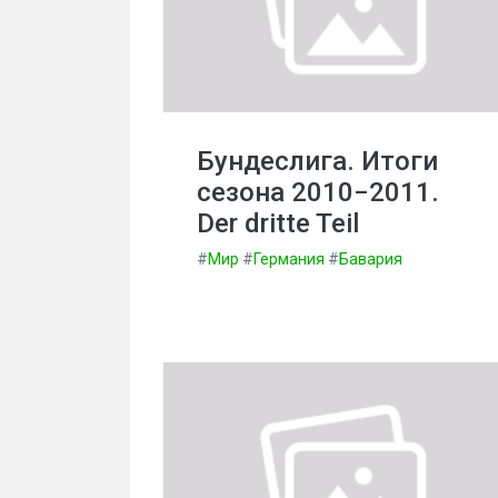
Бундеслига. Итоги
сезона 2010−2011.
Der dritte Teil
#
Мир
#
Германия
#
Бавария