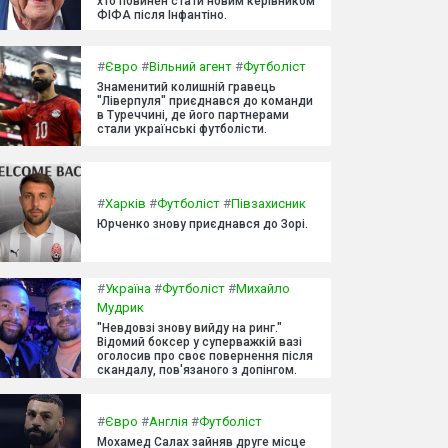
хто повинен стати новим керівником
ФІФА після Інфантіно.
#
Євро
#
Вільний агент
#
Футболіст
Знаменитий колишній гравець
"Ліверпуля" приєднався до команди
в Туреччині, де його партнерами
стали українські футболісти.
#
Харків
#
Футболіст
#
Півзахисник
Юрченко знову приєднався до Зорі.
#
Україна
#
Футболіст
#
Михайло
Мудрик
"Невдовзі знову вийду на ринг."
Відомий боксер у суперважкій вазі
оголосив про своє повернення після
скандалу, пов'язаного з допінгом.
#
Євро
#
Англія
#
Футболіст
Мохамед Салах зайняв друге місце