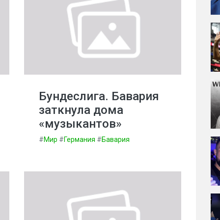
Бундеслига. Бавария
заткнула дома
«музыкантов»
#
Мир
#
Германия
#
Бавария