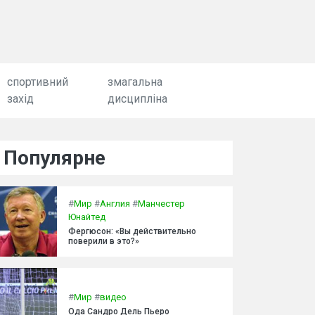
спортивний
змагальна
захід
дисципліна
Популярне
#
Мир
#
Англия
#
Манчестер
Юнайтед
Фергюсон: «Вы действительно
поверили в это?»
#
Мир
#
видео
Ода Сандро Дель Пьеро