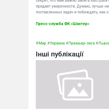
секрет, что нам важно забить быстрый м
придает уверенности. Думаю, лучше на
поставленных задач и побеждать, как с
Пресс-служба ФК «Шахтер»
#
Мир
#
Украина
#
Премьер-лига
#
Льво
Інші публікації