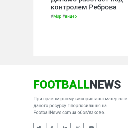
контролем Реброва
#
Мир
#
видео
FOOTBALL
NEWS
При правомірному використанні матеріалів
даного ресурсу гіперпосилання на
FootballNews.com.ua обов'язкове.