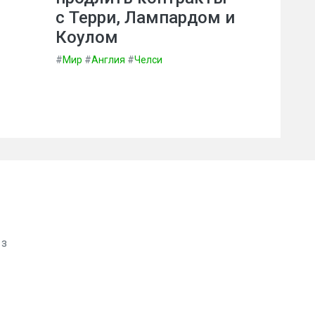
с Терри, Лампардом и
Коулом
#
Мир
#
Англия
#
Челси
 з