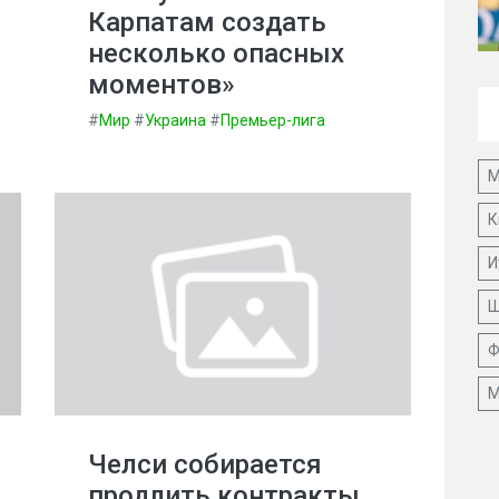
Карпатам создать
несколько опасных
моментов»
#
Мир
#
Украина
#
Премьер-лига
М
К
И
Ш
Ф
М
Челси собирается
продлить контракты