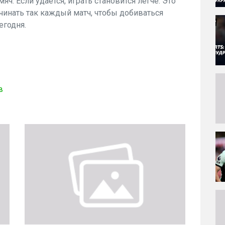
яч. Если удается, играть становится легче. Это
чинать так каждый матч, чтобы добиваться
егодня.
в