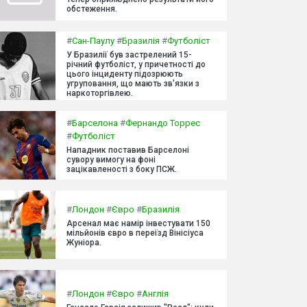
обстеження.
#
Сан-Паулу
#
Бразилія
#
Футболіст
У Бразилії був застрелений 15-
річний футболіст, у причетності до
цього інциденту підозрюють
угруповання, що мають зв'язки з
наркоторгівлею.
#
Барселона
#
Фернандо Торрес
#
Футболіст
Нападник поставив Барселоні
сувору вимогу на фоні
зацікавленості з боку ПСЖ.
#
Лондон
#
Євро
#
Бразилія
Арсенал має намір інвестувати 150
мільйонів євро в переїзд Вінісіуса
Жуніора.
#
Лондон
#
Євро
#
Англія