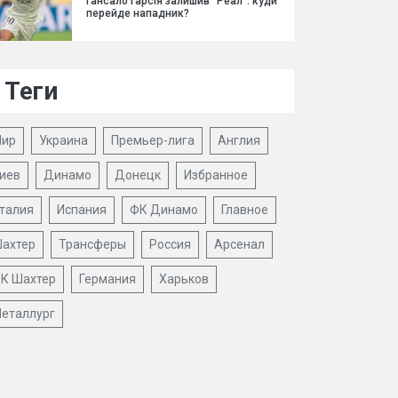
Гансало Гарсія залишив "Реал": куди
перейде нападник?
Теги
ир
Украина
Премьер-лига
Англия
иев
Динамо
Донецк
Избранное
талия
Испания
ФК Динамо
Главное
ахтер
Трансферы
Россия
Арсенал
К Шахтер
Германия
Харьков
еталлург