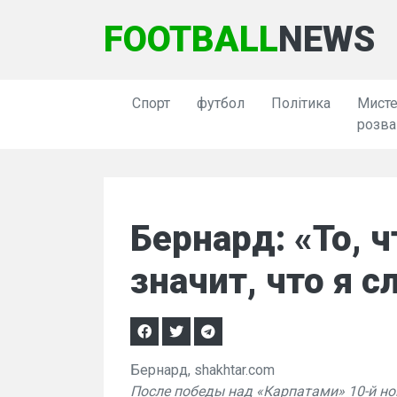
FOOTBALL
NEWS
Спорт
футбол
Політика
Мисте
розва
Бернард: «То, ч
значит, что я 
Бернард, shakhtar.com
После победы над «Карпатами» 10-й н