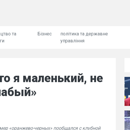
цтво та
Бізнес
політика та державне
ги
управління
то я маленький, не
слабый»
омер «оранжево-черных» пообщался с клубной