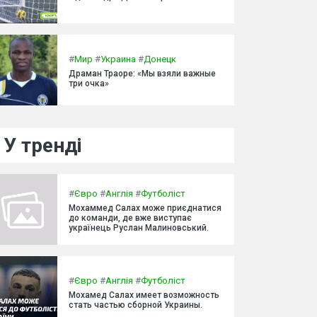
#
Мир
#
Украина
#
Донецк
Драман Траоре: «Мы взяли важные
три очка»
У тренді
#
Євро
#
Англія
#
Футболіст
Мохаммед Салах може приєднатися
до команди, де вже виступає
українець Руслан Малиновський.
#
Євро
#
Англія
#
Футболіст
Мохамед Салах имеет возможность
стать частью сборной Украины.