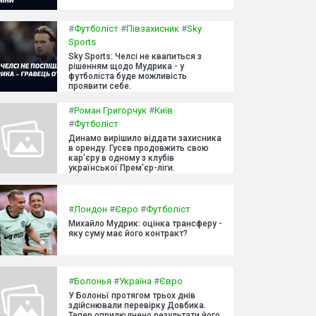
#
Футболіст
#
Півзахисник
#
Sky
Sports
Sky Sports: Челсі не квапиться з
рішенням щодо Мудрика - у
футболіста буде можливість
проявити себе.
#
Роман Григорчук
#
Київ
#
Футболіст
Динамо вирішило віддати захисника
в оренду. Гусєв продовжить свою
кар'єру в одному з клубів
української Прем'єр-ліги.
#
Лондон
#
Євро
#
Футболіст
Михайло Мудрик: оцінка трансферу -
яку суму має його контракт?
#
Болонья
#
Україна
#
Євро
У Болоньї протягом трьох днів
здійснювали перевірку Довбика.
Тепер оприлюднено результати його