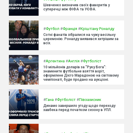
Шевченко визначив своїх фаворитів у
суперечці між ФІФА та УЄФА.
#
Футбол
#
Франція
#
Кріштіану Роналду
Сотні фанатів зібралися на чужу весільну
церемонію. Роналду виявився хитрішим за
всіх.
#
Аргентина
#
Англія
#
Футболіст
10 мільйонів доларів за "Руку Бога":
знамените футбольне взяття воріт,
оформлене Дієго Марадоною на світовому
чемпіонаті, буде продано на аукціоні.
#
Гана
#
Футболіст
#
Півзахисник
Динамо завершило угоду щодо переходу
хавбека перед початком сезону в УПЛ.