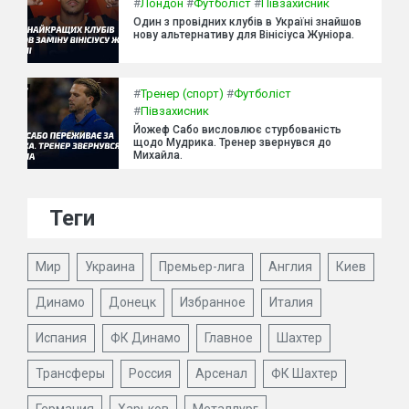
#
Лондон
#
Футболіст
#
Півзахисник
Один з провідних клубів в Україні знайшов
нову альтернативу для Вінісіуса Жуніора.
#
Тренер (спорт)
#
Футболіст
#
Півзахисник
Йожеф Сабо висловлює стурбованість
щодо Мудрика. Тренер звернувся до
Михайла.
Теги
Мир
Украина
Премьер-лига
Англия
Киев
Динамо
Донецк
Избранное
Италия
Испания
ФК Динамо
Главное
Шахтер
Трансферы
Россия
Арсенал
ФК Шахтер