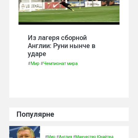
Из лагеря сборной
Англии: Руни нынче в
ударе
#
Мир
#
Чемпионат мира
Популярне
#
Мир
#
Англия
#
Манчестер Юнайтед