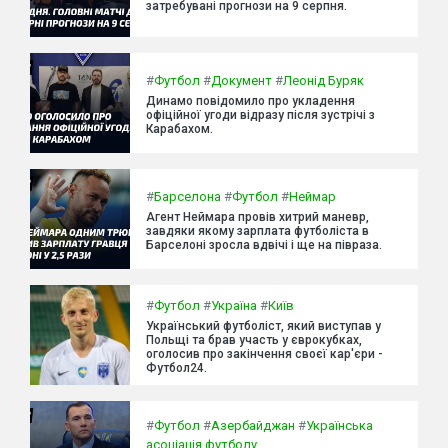
затребувані прогнози на 9 серпня.
#
Футбол
#
Документ
#
Леонід Буряк
Динамо повідомило про укладення
офіційної угоди відразу після зустрічі з
Карабахом.
#
Барселона
#
Футбол
#
Неймар
Агент Неймара провів хитрий маневр,
завдяки якому зарплата футболіста в
Барселоні зросла вдвічі і ще на півраза.
#
Футбол
#
Україна
#
Київ
Український футболіст, який виступав у
Польщі та брав участь у єврокубках,
оголосив про закінчення своєї кар'єри -
Футбол24.
#
Футбол
#
Азербайджан
#
Українська
асоціація футболу