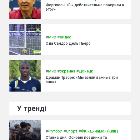
Фергюсон: «Вы действительно поверили в
это?»
#
Мир
#
видео
Ода Сандро Дель Пьеро
#
Мир
#
Украина
#
Донецк
Драман Траоре: «Мы взяли важные три
очка»
У тренді
#
Футбол
#
Спорт
#
ФК «Динамо» (Київ)
Ставка дня: Основні поєдинки та