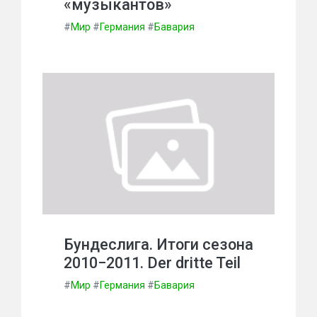
«музыкантов»
#
Мир
#
Германия
#
Бавария
Бундеслига. Итоги сезона
2010−2011. Der dritte Teil
#
Мир
#
Германия
#
Бавария