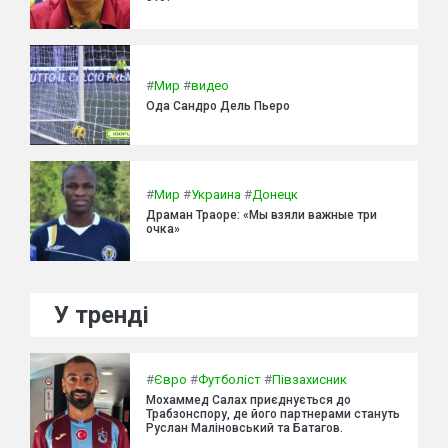
#
Мир
#
видео
Ода Сандро Дель Пьеро
#
Мир
#
Украина
#
Донецк
Драман Траоре: «Мы взяли важные три
очка»
У тренді
#
Євро
#
Футболіст
#
Півзахисник
Мохаммед Салах приєднується до
Трабзонспору, де його партнерами стануть
Руслан Маліновський та Батагов.