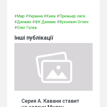
#
Мир
#
Украина
#
Киев
#
Премьер-лига
#
Динамо
#
ФК Динамо
#
Вукоевич Огнен
#
Олег Гусев
Інші публікації
Серия А. Кавани ставит