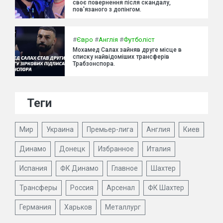
своє повернення після скандалу,
пов'язаного з допінгом.
#
Євро
#
Англія
#
Футболіст
Мохамед Салах зайняв друге місце в
списку найвідоміших трансферів
Трабзонспора.
Теги
Мир
Украина
Премьер-лига
Англия
Киев
Динамо
Донецк
Избранное
Италия
Испания
ФК Динамо
Главное
Шахтер
Трансферы
Россия
Арсенал
ФК Шахтер
Германия
Харьков
Металлург