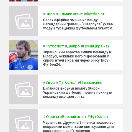
#
Євро
#
Вільний агент
#
Футболіст
Салах офіційно змінив команду!
Легендарний гравець "Ліверпуля" уклав
угоду з турецьким футбольним гігантом.
#
Футболіст
#
Дніпро
#
Грузія (країна)
Український воротар змінив команду в
Білорусі, оскільки його підозрювали у
спробі втечі з країни через річку Тису -
Футбол24.
#
Євро
#
Футболіст
#
Півзахисник
Циганков висунув вимогу Жироні.
Український футболіст прагне покинути
команду вже цього літа.
#
Україна
#
Вільний агент
#
Футболіст
Чарівність. Дружина Зінченка поділилася
яскравими моментами святкування днів
народження своїх донечок.