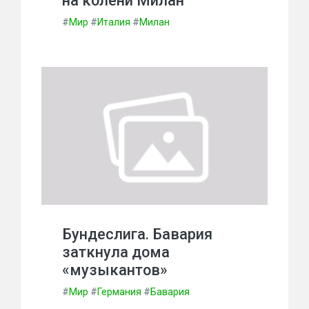
на колени Милан
#
Мир
#
Италия
#
Милан
Бундеслига. Бавария
заткнула дома
«музыкантов»
#
Мир
#
Германия
#
Бавария