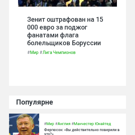
Зенит оштрафован на 15
000 евро за поджог
фанатами флага
болельщиков Боруссии
#
Мир
#
Лига Чемпионов
Популярне
#
Мир
#
Англия
#
Манчестер Юнайтед
Фергюсон: «Вы действительно поверили в
это?»