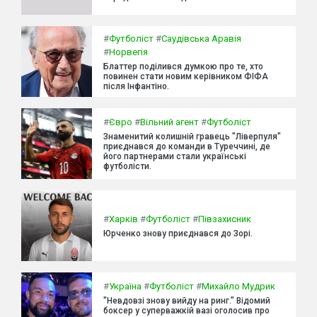
#
Футболіст
#
Саудівська Аравія
#
Норвегія
Блаттер поділився думкою про те, хто
повинен стати новим керівником ФІФА
після Інфантіно.
#
Євро
#
Вільний агент
#
Футболіст
Знаменитий колишній гравець "Ліверпуля"
приєднався до команди в Туреччині, де
його партнерами стали українські
футболісти.
#
Харків
#
Футболіст
#
Півзахисник
Юрченко знову приєднався до Зорі.
#
Україна
#
Футболіст
#
Михайло Мудрик
"Невдовзі знову вийду на ринг." Відомий
боксер у суперважкій вазі оголосив про