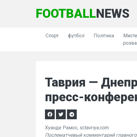
FOOTBALL
NEWS
Спорт
футбол
Політика
Мисте
розва
Таврия — Днеп
пресс-конфере
Хуанде Рамос, sctavriya.com
Послематчевый комментарий главного 