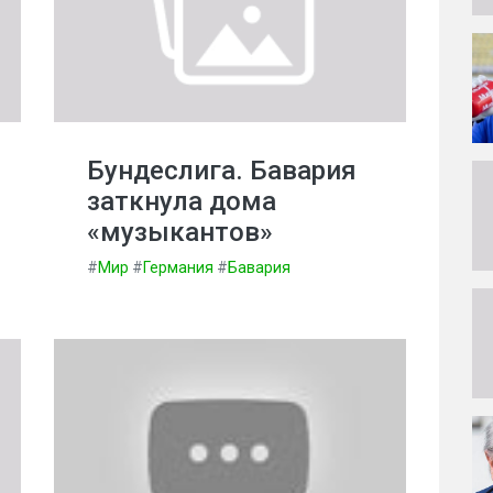
Бундеслига. Бавария
заткнула дома
«музыкантов»
#
Мир
#
Германия
#
Бавария