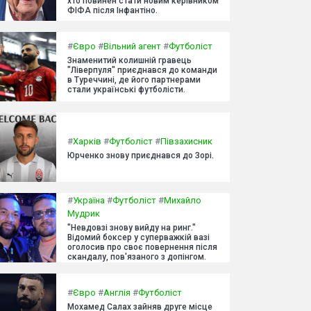
хто повинен стати новим керівником
ФІФА після Інфантіно.
#
Євро
#
Вільний агент
#
Футболіст
Знаменитий колишній гравець
"Ліверпуля" приєднався до команди
в Туреччині, де його партнерами
стали українські футболісти.
#
Харків
#
Футболіст
#
Півзахисник
Юрченко знову приєднався до Зорі.
#
Україна
#
Футболіст
#
Михайло
Мудрик
"Невдовзі знову вийду на ринг."
Відомий боксер у суперважкій вазі
оголосив про своє повернення після
скандалу, пов'язаного з допінгом.
#
Євро
#
Англія
#
Футболіст
Мохамед Салах зайняв друге місце