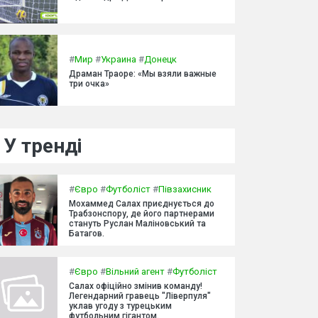
#
Мир
#
Украина
#
Донецк
Драман Траоре: «Мы взяли важные
три очка»
У тренді
#
Євро
#
Футболіст
#
Півзахисник
Мохаммед Салах приєднується до
Трабзонспору, де його партнерами
стануть Руслан Маліновський та
Батагов.
#
Євро
#
Вільний агент
#
Футболіст
Салах офіційно змінив команду!
Легендарний гравець "Ліверпуля"
уклав угоду з турецьким
футбольним гігантом.