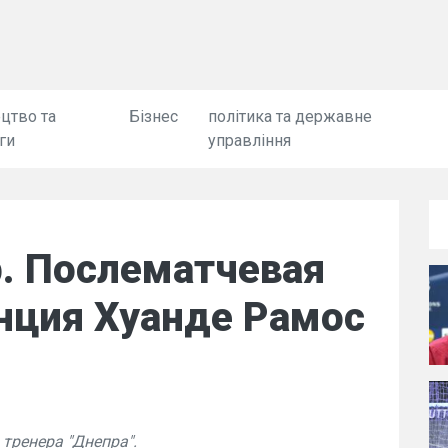
цтво та
Бізнес
політика та державне
ги
управління
р. Послематчевая
нция Хуанде Рамос
тренера "Днепра".