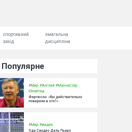
спортивний
змагальна
захід
дисципліна
Популярне
#
Мир
#
Англия
#
Манчестер
Юнайтед
Фергюсон: «Вы действительно
поверили в это?»
#
Мир
#
видео
Ода Сандро Дель Пьеро