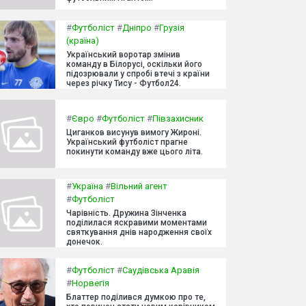
#
Футболіст
#
Дніпро
#
Грузія
(країна)
Український воротар змінив
команду в Білорусі, оскільки його
підозрювали у спробі втечі з країни
через річку Тису - Футбол24.
#
Євро
#
Футболіст
#
Півзахисник
Циганков висунув вимогу Жироні.
Український футболіст прагне
покинути команду вже цього літа.
#
Україна
#
Вільний агент
#
Футболіст
Чарівність. Дружина Зінченка
поділилася яскравими моментами
святкування днів народження своїх
донечок.
#
Футболіст
#
Саудівська Аравія
#
Норвегія
Блаттер поділився думкою про те,