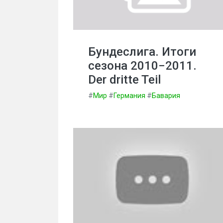
Бундеслига. Итоги
сезона 2010−2011.
Der dritte Teil
#
Мир
#
Германия
#
Бавария