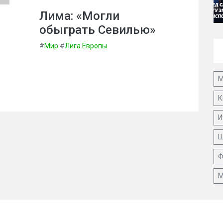
Лима: «Могли
обыграть Севилью»
#
Мир
#
Лига Европы
М
К
И
Ш
Ф
М