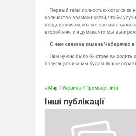
— Первый тайм полностью остался за н
количество возможностей, чтобы улучш
владела мячом, мы же рассчитывали на
второй мяч, и я думаю, что мы выиграл
— С чем связана замена Чеберячко в
— Нам нужно было быстрее выходить из
полузащитника мы будем лучше справля
#
Мир
#
Украина
#
Премьер-лига
Інші публікації