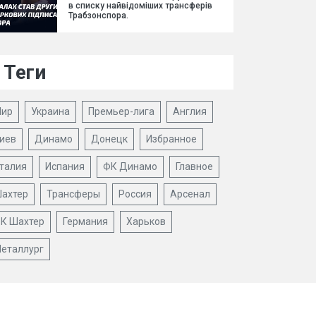
в списку найвідоміших трансферів
Трабзонспора.
Теги
ир
Украина
Премьер-лига
Англия
иев
Динамо
Донецк
Избранное
талия
Испания
ФК Динамо
Главное
ахтер
Трансферы
Россия
Арсенал
К Шахтер
Германия
Харьков
еталлург