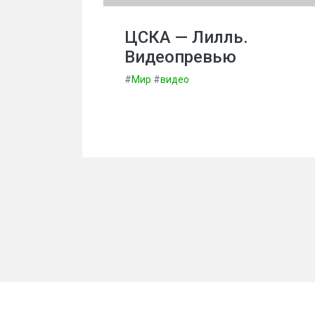
ЦСКА — Лилль.
Видеопревью
#
Мир
#
видео