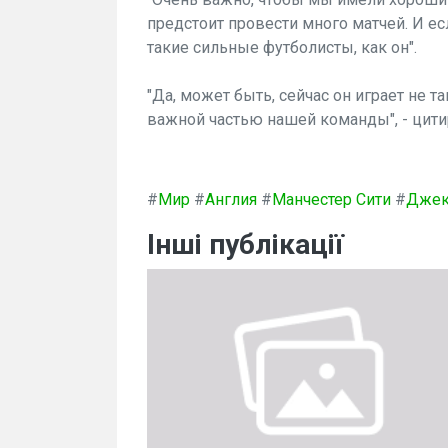
предстоит провести много матчей. И е
такие сильные футболисты, как он".
"Да, может быть, сейчас он играет не та
важной частью нашей команды", - цитир
#
Мир
#
Англия
#
Манчестер Сити
#
Джек
Інші публікації