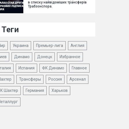
в списку найвідоміших трансферів
Трабзонспора.
Теги
ир
Украина
Премьер-лига
Англия
иев
Динамо
Донецк
Избранное
талия
Испания
ФК Динамо
Главное
ахтер
Трансферы
Россия
Арсенал
К Шахтер
Германия
Харьков
еталлург