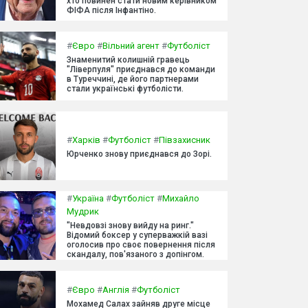
хто повинен стати новим керівником
ФІФА після Інфантіно.
#
Євро
#
Вільний агент
#
Футболіст
Знаменитий колишній гравець
"Ліверпуля" приєднався до команди
в Туреччині, де його партнерами
стали українські футболісти.
#
Харків
#
Футболіст
#
Півзахисник
Юрченко знову приєднався до Зорі.
#
Україна
#
Футболіст
#
Михайло
Мудрик
"Невдовзі знову вийду на ринг."
Відомий боксер у суперважкій вазі
оголосив про своє повернення після
скандалу, пов'язаного з допінгом.
#
Євро
#
Англія
#
Футболіст
Мохамед Салах зайняв друге місце