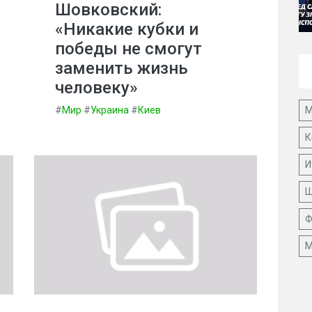
Шовковский:
«Никакие кубки и
победы не смогут
заменить жизнь
человеку»
#
Мир
#
Украина
#
Киев
М
К
И
Ш
Ф
М