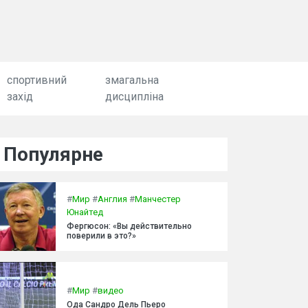
спортивний
змагальна
захід
дисципліна
Популярне
#
Мир
#
Англия
#
Манчестер
Юнайтед
Фергюсон: «Вы действительно
поверили в это?»
#
Мир
#
видео
Ода Сандро Дель Пьеро