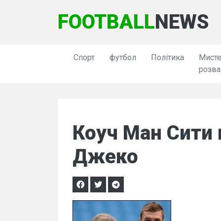
FOOTBALL
NEWS
Спорт
футбол
Політика
Мисте
розва
Коуч Ман Сити 
Джеко