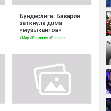
Бундеслига. Бавария
заткнула дома
«музыкантов»
#
Мир
#
Германия
#
Бавария