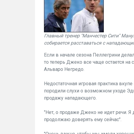
Главный тренер "Манчестер Сити" Мануэ
собирается расставаться с нападающ
Если в начале сезона Пеллегрини делал
то теперь Джеко все чаще остается на 
Альваро Негредо.
Недостаточная игровая практика вкупе
породили слухи о возможном уходе Эд
продажу нападающего.
"Нет, о продаже Джеко не идет речи. Я
продолжаю доверять ему сейчас".
"Очень важно, чтобы мы имели хороший