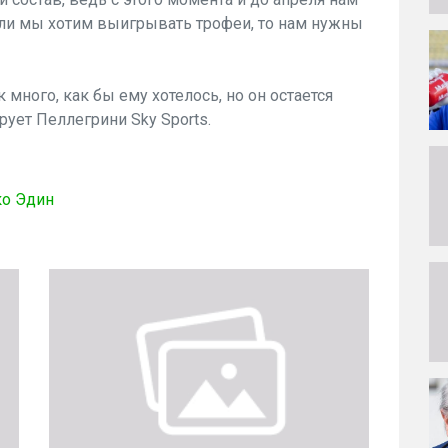
сли мы хотим выигрывать трофеи, то нам нужны
к много, как бы ему хотелось, но он остается
ует Пеллегрини Sky Sports.
о Эдин