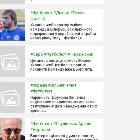
#
Футболіст
#
Дніпро
#
Грузія
(країна)
Український воротар змінив
команду в Білорусі, оскільки його
підозрювали у спробі втечі з країни
через річку Тису - Футбол24.
#
Євро
#
Футболіст
#
Півзахисник
Циганков висунув вимогу Жироні.
Український футболіст прагне
покинути команду вже цього літа.
#
Україна
#
Вільний агент
#
Футболіст
Чарівність. Дружина Зінченка
поділилася яскравими моментами
святкування днів народження своїх
донечок.
#
Футболіст
#
Саудівська Аравія
#
Норвегія
Блаттер поділився думкою про те,