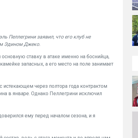
ль Пеллегрини заявил, что его клуб не
им Эдином Джеко.
 основную ставку в атаке именно на боснийца,
скамейке запасных, а его место на поле занимает
 с истекающем через полтора года контрактом
ина в январе. Однако Пеллегрини исключил
 доверился ему перед началом сезона, и я
 состав, ведь с этого момента и до апреля нам