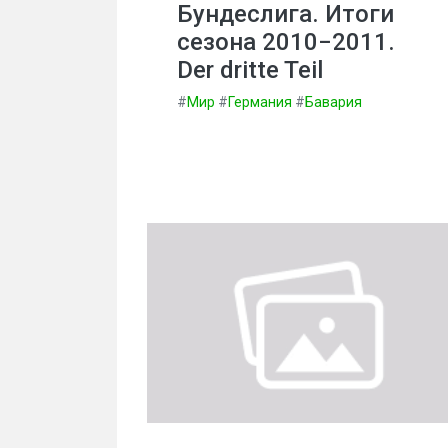
Бундеслига. Итоги
сезона 2010−2011.
Der dritte Teil
#
Мир
#
Германия
#
Бавария