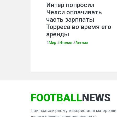
Интер попросил
Челси оплачивать
часть зарплаты
Торреса во время его
аренды
#
Мир
#
Италия
#
Англия
FOOTBALL
NEWS
При правомірному використанні матеріалів
даного ресурсу гіперпосилання на