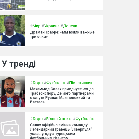
#
Мир
#
Украина
#
Донецк
Драман Траоре: «Мы взяли важные
три очка»
У тренді
#
Євро
#
Футболіст
#
Півзахисник
Мохаммед Салах приєднується до
Трабзонспору, де його партнерами
стануть Руслан Маліновський та
Батагов.
#
Євро
#
Вільний агент
#
Футболіст
Салах офіційно змінив команду!
Легендарний гравець "Ліверпуля"
уклав угоду з турецьким
футбольним гігантом.