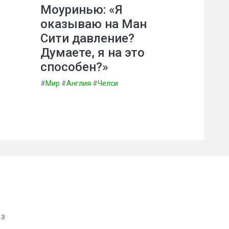
Моуринью: «Я
оказываю на Ман
Сити давление?
Думаете, я на это
способен?»
#
Мир
#
Англия
#
Челси
 з