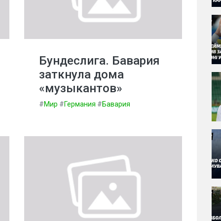
Бундеслига. Бавария
заткнула дома
«музыкантов»
#
Мир
#
Германия
#
Бавария