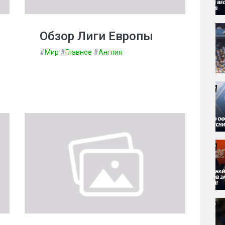
Обзор Лиги Европы
#
Мир
#
Главное
#
Англия