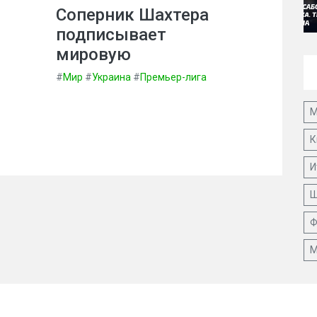
Соперник Шахтера
подписывает
мировую
#
Мир
#
Украина
#
Премьер-лига
М
К
И
Ш
Ф
М