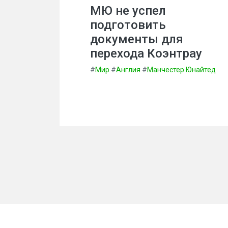
МЮ не успел
подготовить
документы для
перехода Коэнтрау
#
Мир
#
Англия
#
Манчестер Юнайтед