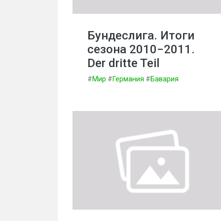
Бундеслига. Итоги
сезона 2010−2011.
Der dritte Teil
#
Мир
#
Германия
#
Бавария