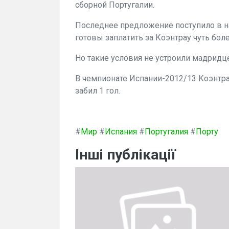
сборной Португалии.
Последнее предложение поступило в н
готовы заплатить за Коэнтрау чуть бол
Но такие условия не устроили мадридце
В чемпионате Испании-2012/13 Коэнтра
забил 1 гол.
#
Мир
#
Испания
#
Португалия
#
Порту
Інші публікації