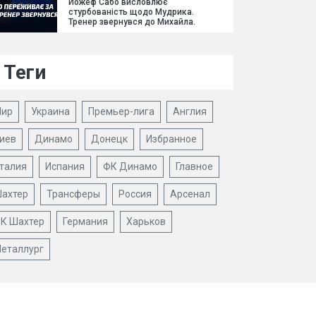
Йожеф Сабо висловлює
стурбованість щодо Мудрика.
Тренер звернувся до Михайла.
Теги
ир
Украина
Премьер-лига
Англия
иев
Динамо
Донецк
Избранное
талия
Испания
ФК Динамо
Главное
ахтер
Трансферы
Россия
Арсенал
К Шахтер
Германия
Харьков
еталлург