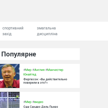
спортивний
змагальна
захід
дисципліна
Популярне
#
Мир
#
Англия
#
Манчестер
Юнайтед
Фергюсон: «Вы действительно
поверили в это?»
#
Мир
#
видео
Ода Сандро Дель Пьеро