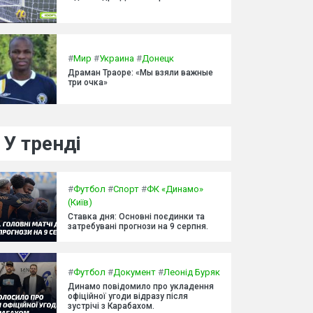
#
Мир
#
Украина
#
Донецк
Драман Траоре: «Мы взяли важные
три очка»
У тренді
#
Футбол
#
Спорт
#
ФК «Динамо»
(Київ)
Ставка дня: Основні поєдинки та
затребувані прогнози на 9 серпня.
#
Футбол
#
Документ
#
Леонід Буряк
Динамо повідомило про укладення
офіційної угоди відразу після
зустрічі з Карабахом.