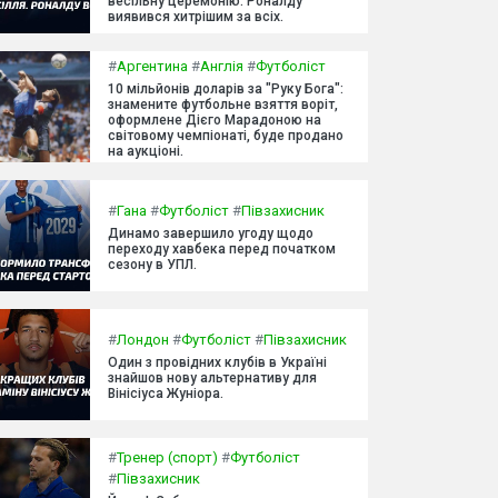
весільну церемонію. Роналду
виявився хитрішим за всіх.
#
Аргентина
#
Англія
#
Футболіст
10 мільйонів доларів за "Руку Бога":
знамените футбольне взяття воріт,
оформлене Дієго Марадоною на
світовому чемпіонаті, буде продано
на аукціоні.
#
Гана
#
Футболіст
#
Півзахисник
Динамо завершило угоду щодо
переходу хавбека перед початком
сезону в УПЛ.
#
Лондон
#
Футболіст
#
Півзахисник
Один з провідних клубів в Україні
знайшов нову альтернативу для
Вінісіуса Жуніора.
#
Тренер (спорт)
#
Футболіст
#
Півзахисник