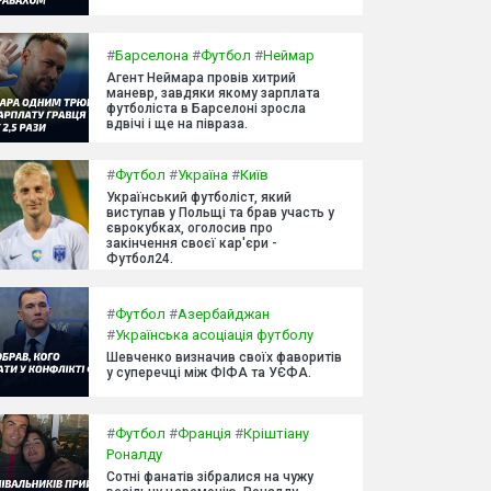
#
Барселона
#
Футбол
#
Неймар
Агент Неймара провів хитрий
маневр, завдяки якому зарплата
футболіста в Барселоні зросла
вдвічі і ще на півраза.
#
Футбол
#
Україна
#
Київ
Український футболіст, який
виступав у Польщі та брав участь у
єврокубках, оголосив про
закінчення своєї кар'єри -
Футбол24.
#
Футбол
#
Азербайджан
#
Українська асоціація футболу
Шевченко визначив своїх фаворитів
у суперечці між ФІФА та УЄФА.
#
Футбол
#
Франція
#
Кріштіану
Роналду
Сотні фанатів зібралися на чужу