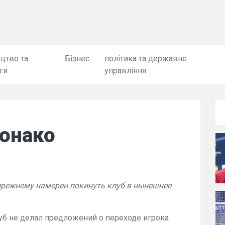
цтво та
Бізнес
політика та державне
ги
управління
Монако
прежнему намерен покинуть клуб в нынешнее
уб не делал предложений о переходе игрока