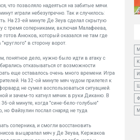
я, что позволяло надеяться на забитые мячи.
инут играли небезупречно. Так и случилось:
ть. На 23-ей минуте Де Зеув сделал скрытую
зу с тремя соперниками, включая Малафеева,
не готов Анюков, который оказался не там где
 "круглого" в сторону ворот.
М
м, понятное дело, нужно было идти в атаку с
К
собирались отказываться от возможности
рать еще оставалось очень много времени. Игра
И
зрителей. На 32-ой минуте мяч чудом прилетел к
Ш
форвард не сумел воспользоваться ситуацией.
й и зачем-то катнул мячик в руки Диканю. В
Ф
36-ой минуте, когда "сине-бело-голубые"
, но Файзулин послал снаряд не туда.
М
ать соперника, и смогли восстановить
Денисов выцарапал мяч у Де Зеува, Кержаков