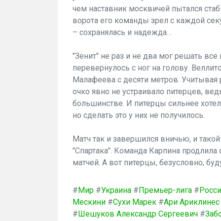
чем наставник москвичей пытался стаби
ворота его команды зрел с каждой сек
– сохранялась и надежда…
"Зенит" не раз и не два мог решать все
перевернулось с ног на голову. Веллит
Малафеева с десяти метров. Учитывая 
очко явно не устраивало питерцев, ведь
большинстве. И питерцы сильнее хотел
но сделать это у них не получилось.
Матч так и завершился вничью, и такой
"Спартака". Команда Карпина продлил
матчей. А вот питерцы, безусловно, бу
#
Мир
#
Украина
#
Премьер-лига
#
Росс
Мескини
#
Сухи Марек
#
Ари Ариклинес
#
Шешуков Александр Сергеевич
#
Заб