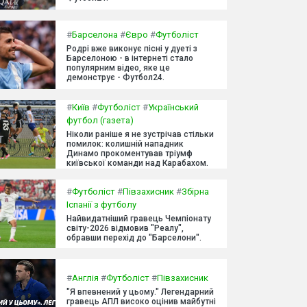
#
Барселона
#
Євро
#
Футболіст
Родрі вже виконує пісні у дуеті з
Барселоною - в інтернеті стало
популярним відео, яке це
демонструє - Футбол24.
#
Київ
#
Футболіст
#
Український
футбол (газета)
Ніколи раніше я не зустрічав стільки
помилок: колишній нападник
Динамо прокоментував тріумф
київської команди над Карабахом.
#
Футболіст
#
Півзахисник
#
Збірна
Іспанії з футболу
Найвидатніший гравець Чемпіонату
світу-2026 відмовив "Реалу",
обравши перехід до "Барселони".
#
Англія
#
Футболіст
#
Півзахисник
"Я впевнений у цьому." Легендарний
гравець АПЛ високо оцінив майбутні