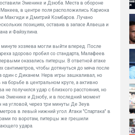
 составили Эменике и Дзюба. Места в обороне
, Макеев, в центре поля расположились Кариока
ли Макгиди и Дмитрий Комбаров. Лучано
скольких позициях, оставив в запасе Алвеша и
ана и Файзулина.
й минуте хозяева могли выйти вперед. После
ареха здорово пробил со стандарта, Малафеев
 первыми оказались питерцы. В ответной атаке
х сантиметров, чтобы дотянуться до мяча после
а один с Диканем. Нерв игры зашкаливал, но
на борьбе в центральном круге, а активно
ва не получился удар с близкого расстояния, но
на Эменике и Дзюбу, и в последний момент
на угловой, через три минуты Де Зеув
етров в левый нижний угол. Атаки "Спартака" в
рами по воротам, питерцы же грешили
шающего удара.