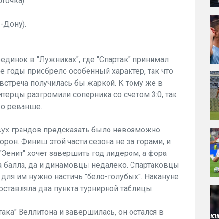
точка).
-Дону).
единок в "Лужниках", где "Спартак" принимал
ие годы приобрело особенный характер, так что
встреча получилась бы жаркой. К тому же в
итерцы разгромили соперника со счетом 3:0, так
 о реванше.
вух грандов предсказать было невозможно.
рон. Финиш этой части сезона не за горами, и
"Зенит" хочет завершить год лидером, а фора
а балла, да и динамовцы недалеко. Спартаковцы
а для им нужно настичь "бело-голубых". Накануне
оставляла два пункта турнирной таблицы.
ака" Веллитона и завершилась, он остался в