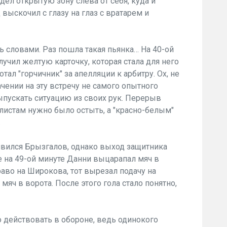
ел открытую зону слева от себя, куда и
 выскочил с глазу на глаз с вратарем и
ь словами. Раз пошла такая пьянка… На 40-ой
учил желтую карточку, которая стала для него
тал "горчичник" за апелляции к арбитру. Ох, не
чении на эту встречу не самого опытного
ыпускать ситуацию из своих рук. Перерыв
олистам нужно было остыть, а "красно-белым"
.
вился Брызгалов, однако выход защитника
е на 49-ой минуте Данни выцарапал мяч в
раво на Широкова, тот вырезал подачу на
яч в ворота. После этого гола стало понятно,
 действовать в обороне, ведь одинокого