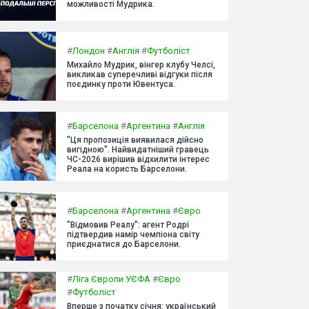
можливості Мудрика.
#
Лондон
#
Англія
#
Футболіст
Михайло Мудрик, вінгер клубу Челсі,
викликав суперечливі відгуки після
поєдинку проти Ювентуса.
#
Барселона
#
Аргентина
#
Англія
"Ця пропозиція виявилася дійсно
вигідною". Найвидатніший гравець
ЧС-2026 вирішив відхилити інтерес
Реала на користь Барселони.
#
Барселона
#
Аргентина
#
Євро
"Відмовив Реалу": агент Родрі
підтвердив намір чемпіона світу
приєднатися до Барселони.
#
Ліга Європи УЄФА
#
Євро
#
Футболіст
Вперше з початку січня: український