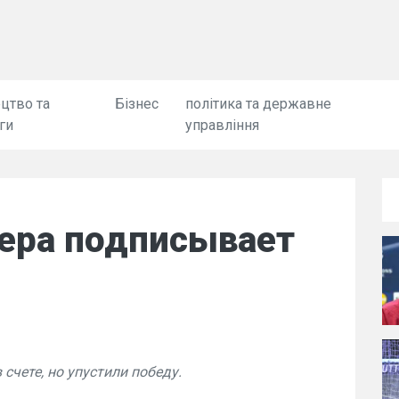
цтво та
Бізнес
політика та державне
ги
управління
ера подписывает
счете, но упустили победу.