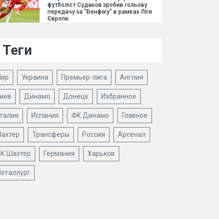
футболіст Судаков зробив гольову
передачу за "Бенфіку" в рамках Ліги
Європи.
Теги
ир
Украина
Премьер-лига
Англия
иев
Динамо
Донецк
Избранное
талия
Испания
ФК Динамо
Главное
ахтер
Трансферы
Россия
Арсенал
К Шахтер
Германия
Харьков
еталлург