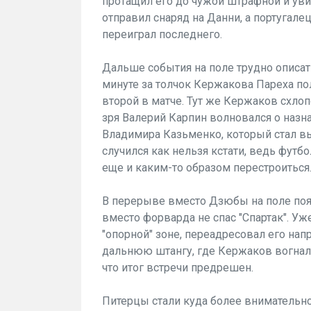
протащил его до чужой штрафной и увид
отправил снаряд на Данни, а португалец
переиграл последнего.
Дальше события на поле трудно описат
минуте за толчок Кержакова Пареха пол
второй в матче. Тут же Кержаков схлопо
зря Валерий Карпин волновался о назна
Владимира Казьменко, который стал в
случился как нельзя кстати, ведь футб
еще и каким-то образом перестроиться
В перерыве вместо Дзюбы на поле поя
вместо форварда не спас "Спартак". Уж
"опорной" зоне, переадресовал его нап
дальнюю штангу, где Кержаков вогнал м
что итог встречи предрешен.
Питерцы стали куда более внимательно