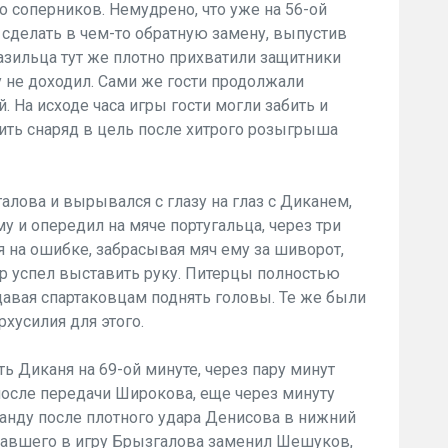
о соперников. Немудрено, что уже на 56-ой
сделать в чем-то обратную замену, выпустив
азильца тут же плотно прихватили защитники
ту не доходил. Сами же гости продолжали
 На исходе часа игры гости могли забить и
вить снаряд в цель после хитрого розыгрыша
алова и вырывался с глазу на глаз с Диканем,
му и опередил на мяче португальца, через три
 на ошибке, забрасывая мяч ему за шиворот,
 успел выставить руку. Питерцы полностью
давая спартаковцам поднять головы. Те же были
рхусилия для этого.
ь Диканя на 69-ой минуте, через пару минут
после передачи Широкова, еще через минуту
анду после плотного удара Денисова в нижний
опавшего в игру Брызгалова заменил Шешуков,