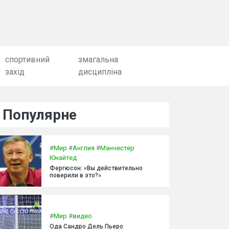
спортивний
змагальна
захід
дисципліна
Популярне
#
Мир
#
Англия
#
Манчестер
Юнайтед
Фергюсон: «Вы действительно
поверили в это?»
#
Мир
#
видео
Ода Сандро Дель Пьеро