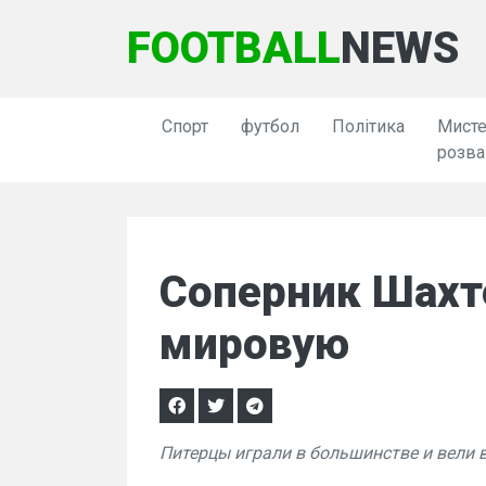
FOOTBALL
NEWS
Спорт
футбол
Політика
Мисте
розва
Соперник Шахт
мировую
Питерцы играли в большинстве и вели в 