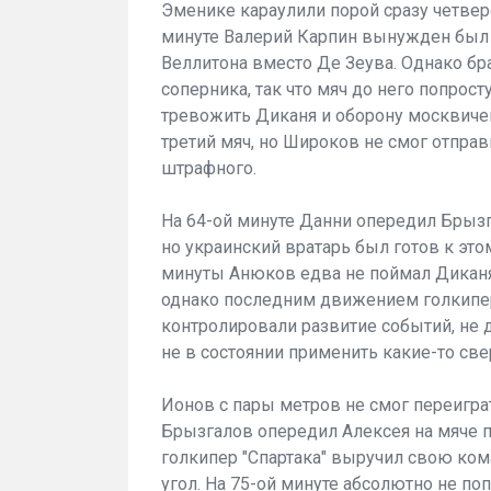
Эменике караулили порой сразу четвер
минуте Валерий Карпин вынужден был 
Веллитона вместо Де Зеува. Однако бр
соперника, так что мяч до него попрос
тревожить Диканя и оборону москвичей.
третий мяч, но Широков не смог отпра
штрафного.
На 64-ой минуте Данни опередил Брызг
но украинский вратарь был готов к это
минуты Анюков едва не поймал Диканя
однако последним движением голкипер
контролировали развитие событий, не 
не в состоянии применить какие-то све
Ионов с пары метров не смог переиграт
Брызгалов опередил Алексея на мяче 
голкипер "Спартака" выручил свою ком
угол. На 75-ой минуте абсолютно не п