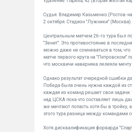
Удаление: Пареха, 42 (вторая желтая кар
Судья: Владимир Казьменко (Ростов-на
2 октября. Стадион "Лужники" (Москва).
Центральным матчем 26-го тура был по
"Зенит". Это противостояние в последн
можно даже не сомневаться в том, что 
матче первого круга на "Петровском" п
что москвичи наверняка лелеяли мечту
Однако результат очередной сшибки д
Победа была очень нужна каждой из сто
каждая из команд решает свои задачи. 
над ЦСКА пока что составляет лишь дв
же мечтают попасть хотя бы в тройку, 
этого тура разница между командами с
Хотя дисквалификация форварда "Спарт