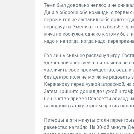
Темп был довольно неплох и не снижалс
Да и в обороне обе команды с первых м
первый гол не заставил себя долго жда
передачу на Эменике, тот в борьбе сра
мяча не коснулся, однако к этому был 
надо и не тогда, когда надо, переправив
Гол лишь сильнее распахнул игру. Гостя
удвоенной энергией, но и хозяева не 
увеличить свое преимущество, ведь иг
без центра поля не могла не радовать 
Кержакову перед чужой штрафной, но 
Затем Кришито дошел до чужой штрафно
бешенство привел Спаллетти эпизод на 
выходили в атаку втроем против одного
Питерцы в эти минуты стали переигрыв
равенство на табло. На 38-ой минуте 