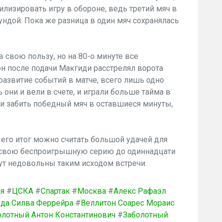
лизировать игру в обороне, ведь третий мяч в
ундой. Пока же разница в один мяч сохранялась
 в свою пользу, но на 80-о минуте все
он после подачи Макгиди расстрелял ворота
развитие событий в матче, всего лишь одно
 они и вели в счете, и играли больше тайма в
и забить победный мяч в оставшиеся минуты,
 его итог можно считать большой удачей для
а свою беспроигрышную серию до одиннадцати
дут недовольны таким исходом встречи.
ия
#
ЦСКА
#
Спартак
#
Москва
#
Алекс Рафаэл
 да Силва Феррейра
#
Веллитон Соарес Мораис
олотный Антон Константинович
#
Заболотный