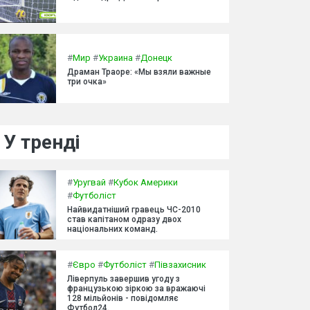
#
Мир
#
Украина
#
Донецк
Драман Траоре: «Мы взяли важные
три очка»
У тренді
#
Уругвай
#
Кубок Америки
#
Футболіст
Найвидатніший гравець ЧС-2010
став капітаном одразу двох
національних команд.
#
Євро
#
Футболіст
#
Півзахисник
Ліверпуль завершив угоду з
французькою зіркою за вражаючі
128 мільйонів - повідомляє
Футбол24.