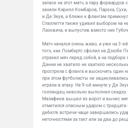
запасе на этот матч, а пару форвардов
заняли Кирилл Комбаров, Пареха, Сухи
и Де Зеув, а ближе к флангам примкну
Спаллетти также удивил выбором на не
Лазовича, и выпустив вместо них Губоч
Матч начался очень живо, и уже на 3-е
того, как Ломбертс сфолил на Дзюбе П
отразил мяч перед собой, а на подборе
Данни не хватило не хватило нескольки
прострела с фланга и выскочить один н
при этом футболисты не зацикливались 
играли в атаку. На 9-ой минуте у Де Зеу
голландец невольно выполнил скидку 
Малафеев вышел из ворот и вынес мяч 
отметился опасным ударом с тридцати м
дебюте встречи чаще завершались уда
неточностями за такт или за два до ре