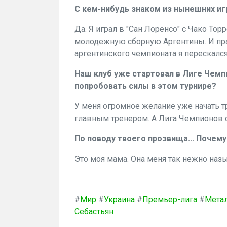
С кем-нибудь знаком из нынешних иг
Да. Я играл в "Сан Лоренсо" с Чако Тор
молодежную сборную Аргентины. И пра
аргентинского чемпионата я перескался
Наш клуб уже стартовал в Лиге Чемп
попробовать силы в этом турнире?
У меня огромное желание уже начать т
главным тренером. А Лига Чемпионов са
По поводу твоего прозвища... Почему
Это моя мама. Она меня так нежно назы
#
Мир
#
Украина
#
Премьер-лига
#
Мета
Себастьян