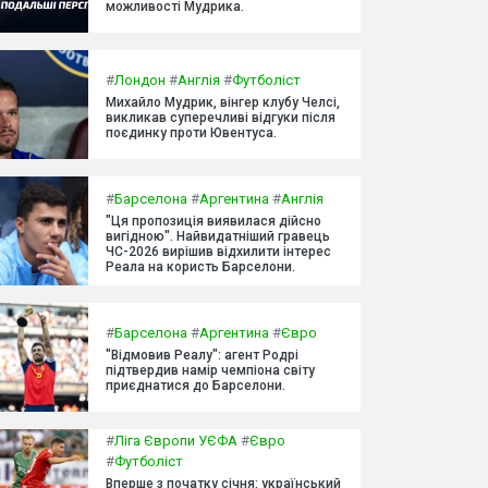
можливості Мудрика.
#
Лондон
#
Англія
#
Футболіст
Михайло Мудрик, вінгер клубу Челсі,
викликав суперечливі відгуки після
поєдинку проти Ювентуса.
#
Барселона
#
Аргентина
#
Англія
"Ця пропозиція виявилася дійсно
вигідною". Найвидатніший гравець
ЧС-2026 вирішив відхилити інтерес
Реала на користь Барселони.
#
Барселона
#
Аргентина
#
Євро
"Відмовив Реалу": агент Родрі
підтвердив намір чемпіона світу
приєднатися до Барселони.
#
Ліга Європи УЄФА
#
Євро
#
Футболіст
Вперше з початку січня: український