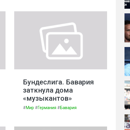
Бундеслига. Бавария
заткнула дома
«музыкантов»
#
Мир
#
Германия
#
Бавария