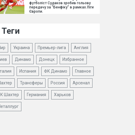
футболіст Судаков зробив гольову
передачу за "Бенфіку" в рамках Ліги
Європи.
Теги
ир
Украина
Премьер-лига
Англия
иев
Динамо
Донецк
Избранное
талия
Испания
ФК Динамо
Главное
ахтер
Трансферы
Россия
Арсенал
К Шахтер
Германия
Харьков
еталлург