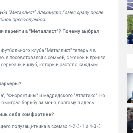
ба "Металлист" Алехандро Гомес сразу после
бной пресс-службой.
и перейти в "Металлист"? Почему выбрал
футбольного клуба "Металлист" теперь я в
, я посоветовался с семьей, с женой и принял
- серьезный клуб, который растет с каждым
карьеры?
а", "Фиорентины" и мадридского "Атлетико". Но
выиграл борьбу за меня, поэтому я здесь.
уешь себя комфортнее?
его полузащитника в схемах 4-2-3-1 и 4-3-3.