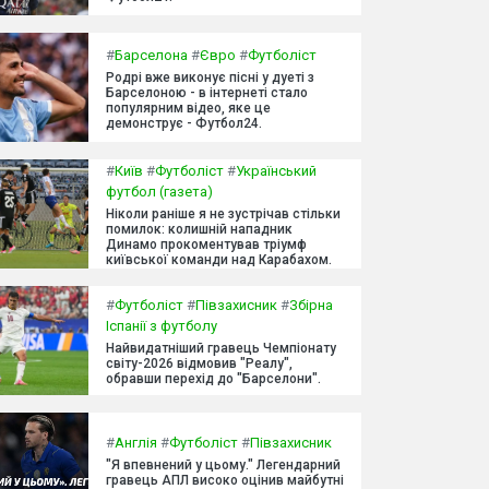
#
Барселона
#
Євро
#
Футболіст
Родрі вже виконує пісні у дуеті з
Барселоною - в інтернеті стало
популярним відео, яке це
демонструє - Футбол24.
#
Київ
#
Футболіст
#
Український
футбол (газета)
Ніколи раніше я не зустрічав стільки
помилок: колишній нападник
Динамо прокоментував тріумф
київської команди над Карабахом.
#
Футболіст
#
Півзахисник
#
Збірна
Іспанії з футболу
Найвидатніший гравець Чемпіонату
світу-2026 відмовив "Реалу",
обравши перехід до "Барселони".
#
Англія
#
Футболіст
#
Півзахисник
"Я впевнений у цьому." Легендарний
гравець АПЛ високо оцінив майбутні