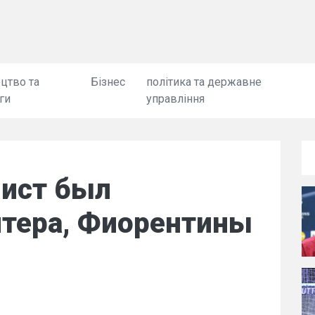
цтво та
Бізнес
політика та державне
ги
управління
лист был
нтера, Фиорентины