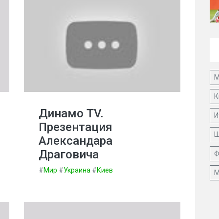
М
К
Динамо TV.
И
Презентация
Ш
Александара
Драговича
Ф
#
Мир
#
Украина
#
Киев
М