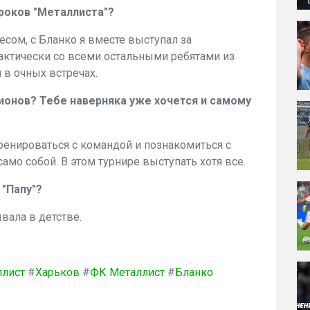
роков "Металлиста"?
ресом, с Бланко я вместе выступал за
ктически со всеми остальными ребятами из
 в очных встречах.
ионов? Тебе наверняка уже хочется и самому
ренироваться с командой и познакомиться с
мо собой. В этом турнире выступать хотя все.
 "Папу"?
вала в детстве.
ллист
#
Харьков
#
ФК Металлист
#
Бланко