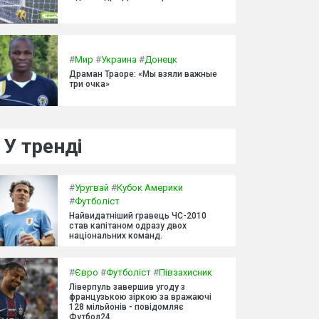
#
Мир
#
Украина
#
Донецк
Драман Траоре: «Мы взяли важные
три очка»
У тренді
#
Уругвай
#
Кубок Америки
#
Футболіст
Найвидатніший гравець ЧС-2010
став капітаном одразу двох
національних команд.
#
Євро
#
Футболіст
#
Півзахисник
Ліверпуль завершив угоду з
французькою зіркою за вражаючі
128 мільйонів - повідомляє
Футбол24.