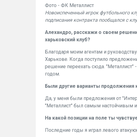
Фото - ФК Металлист
Новоиспеченный игрок футбольного клу
подписания контракта пообщался с клу
Алехандро, расскажи о своем решени
харьковский клуб?
Благодаря моим агентам и руководству 
Харькове. Когда поступило предложение
решение переехать сюда. "Металлист" 
годом.
Были другие варианты продолжения 
Да, у меня были предложения от "Интер
"Металлист" был самым настойчивым и 
На какой позиции на поле ты чувств
Последние годы я играл левого атакующ