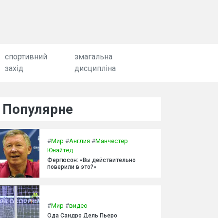
спортивний
змагальна
захід
дисципліна
Популярне
#
Мир
#
Англия
#
Манчестер
Юнайтед
Фергюсон: «Вы действительно
поверили в это?»
#
Мир
#
видео
Ода Сандро Дель Пьеро