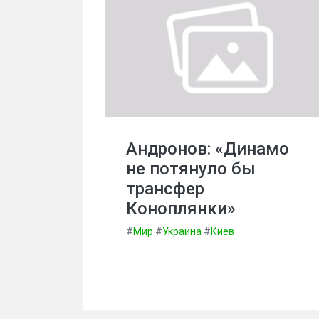
Андронов: «Динамо
не потянуло бы
трансфер
Коноплянки»
#
Мир
#
Украина
#
Киев