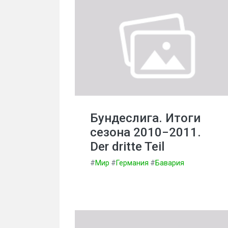
Бундеслига. Итоги
сезона 2010−2011.
Der dritte Teil
#
Мир
#
Германия
#
Бавария