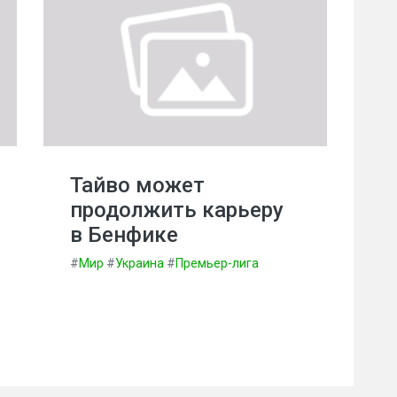
Тайво может
продолжить карьеру
в Бенфике
#
Мир
#
Украина
#
Премьер-лига