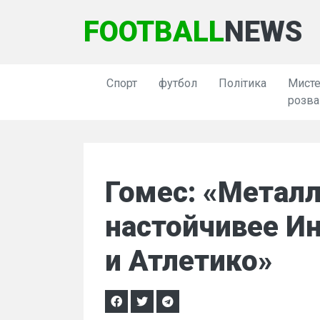
FOOTBALL
NEWS
Спорт
футбол
Політика
Мисте
розва
Гомес: «Метал
настойчивее И
и Атлетико»