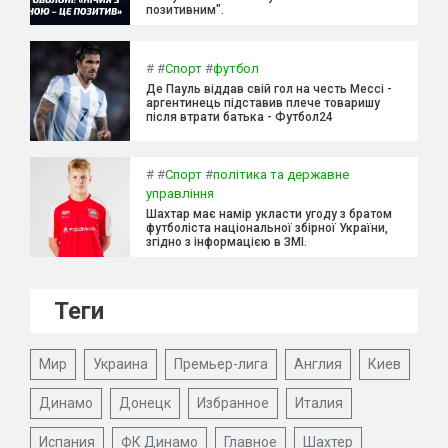
позитивним".
#
#
Спорт
#
футбол
Де Пауль віддав свій гол на честь Мессі -
аргентинець підставив плече товаришу
після втрати батька - Футбол24
#
#
Спорт
#
політика та державне
управління
Шахтар має намір укласти угоду з братом
футболіста національної збірної України,
згідно з інформацією в ЗМІ.
Теги
Мир
Украина
Премьер-лига
Англия
Киев
Динамо
Донецк
Избранное
Италия
Испания
ФК Динамо
Главное
Шахтер