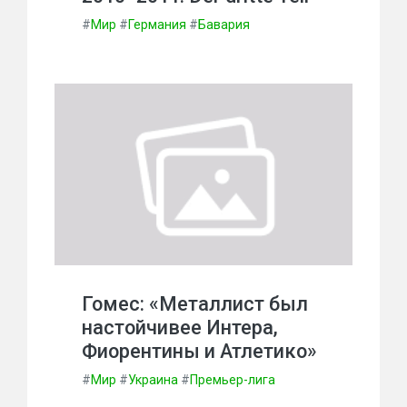
#
Мир
#
Германия
#
Бавария
Гомес: «Металлист был
настойчивее Интера,
Фиорентины и Атлетико»
#
Мир
#
Украина
#
Премьер-лига