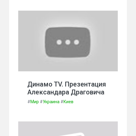
Динамо TV. Презентация
Александара Драговича
#
Мир
#
Украина
#
Киев