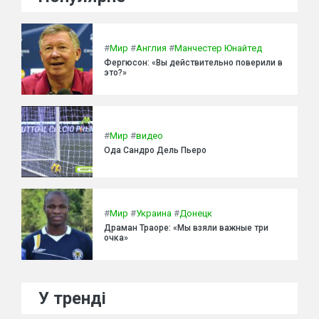
#
Мир
#
Англия
#
Манчестер Юнайтед
Фергюсон: «Вы действительно поверили в
это?»
#
Мир
#
видео
Ода Сандро Дель Пьеро
#
Мир
#
Украина
#
Донецк
Драман Траоре: «Мы взяли важные три
очка»
У тренді