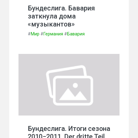
Бундеслига. Бавария
заткнула дома
«музыкантов»
#
Мир
#
Германия
#
Бавария
Бундеслига. Итоги сезона
2010−2011. Der dritte Teil