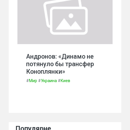
Андронов: «Динамо не
потянуло бы трансфер
Коноплянки»
#
Мир
#
Украина
#
Киев
Популярне