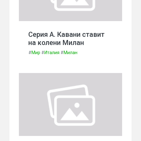
Серия А. Кавани ставит
на колени Милан
#
Мир
#
Италия
#
Милан