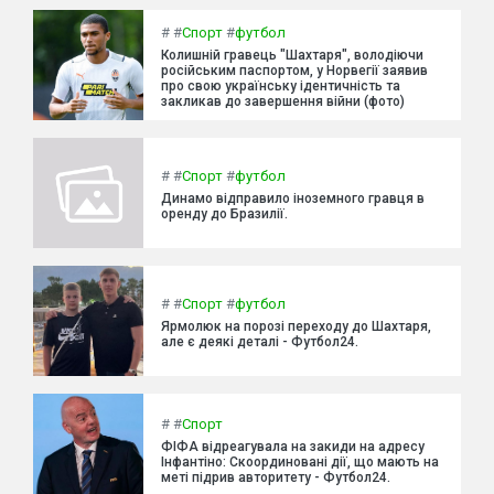
#
#
Спорт
#
футбол
Колишній гравець "Шахтаря", володіючи
російським паспортом, у Норвегії заявив
про свою українську ідентичність та
закликав до завершення війни (фото)
#
#
Спорт
#
футбол
Динамо відправило іноземного гравця в
оренду до Бразилії.
#
#
Спорт
#
футбол
Ярмолюк на порозі переходу до Шахтаря,
але є деякі деталі - Футбол24.
#
#
Спорт
ФІФА відреагувала на закиди на адресу
Інфантіно: Скоординовані дії, що мають на
меті підрив авторитету - Футбол24.