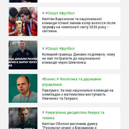
#
#
Спорт
#
футбол
Капітан Барселони та національної
команди Іспанії змінив колір волосся після
тріумфу на чемпіонаті світу 2026 року --
світлина.
#
#
Спорт
#
футбол
Колишній гравець Динамо поділився, чому
не зміг потрапити до національної
команди через Шевченка.
#
Бізнес
#
#
політика та державне
управління
Павлушко: За інші національні команди на
олімпіадах з математики виступають
Левченко та Галушко.
#
#
змагальна дисципліна
#
наука та
техніка
Капітан Оболоні висловив думку:
"Результат нічиєї з Буковиною є