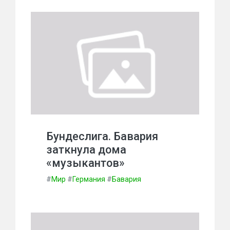
Бундеслига. Бавария
заткнула дома
«музыкантов»
#
Мир
#
Германия
#
Бавария