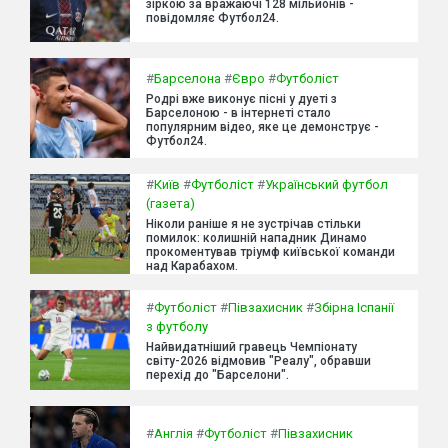
зіркою за вражаючі 128 мільйонів -
повідомляє Футбол24.
#
Барселона
#
Євро
#
Футболіст
Родрі вже виконує пісні у дуеті з
Барселоною - в інтернеті стало
популярним відео, яке це демонструє -
Футбол24.
#
Київ
#
Футболіст
#
Український футбол
(газета)
Ніколи раніше я не зустрічав стільки
помилок: колишній нападник Динамо
прокоментував тріумф київської команди
над Карабахом.
#
Футболіст
#
Півзахисник
#
Збірна Іспанії
з футболу
Найвидатніший гравець Чемпіонату
світу-2026 відмовив "Реалу", обравши
перехід до "Барселони".
#
Англія
#
Футболіст
#
Півзахисник