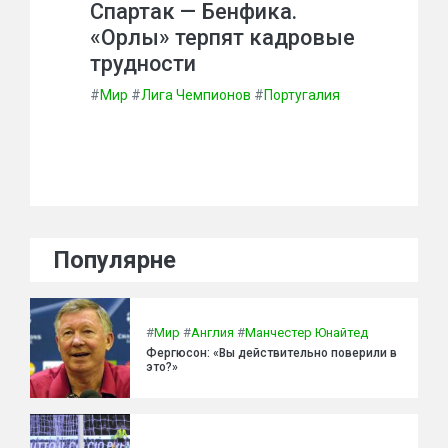
Спартак — Бенфика.
«Орлы» терпят кадровые
трудности
#
Мир
#
Лига Чемпионов
#
Португалия
Популярне
#
Мир
#
Англия
#
Манчестер Юнайтед
Фергюсон: «Вы действительно поверили в
это?»