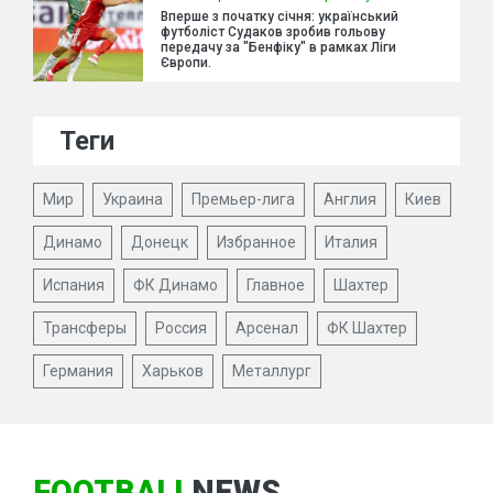
Вперше з початку січня: український
футболіст Судаков зробив гольову
передачу за "Бенфіку" в рамках Ліги
Європи.
Теги
Мир
Украина
Премьер-лига
Англия
Киев
Динамо
Донецк
Избранное
Италия
Испания
ФК Динамо
Главное
Шахтер
Трансферы
Россия
Арсенал
ФК Шахтер
Германия
Харьков
Металлург
FOOTBALL
NEWS