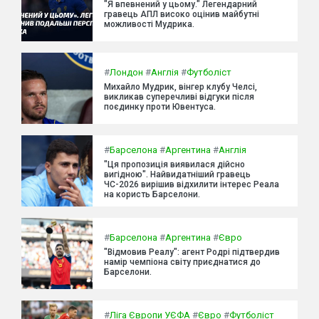
"Я впевнений у цьому." Легендарний
гравець АПЛ високо оцінив майбутні
можливості Мудрика.
#
Лондон
#
Англія
#
Футболіст
Михайло Мудрик, вінгер клубу Челсі,
викликав суперечливі відгуки після
поєдинку проти Ювентуса.
#
Барселона
#
Аргентина
#
Англія
"Ця пропозиція виявилася дійсно
вигідною". Найвидатніший гравець
ЧС-2026 вирішив відхилити інтерес Реала
на користь Барселони.
#
Барселона
#
Аргентина
#
Євро
"Відмовив Реалу": агент Родрі підтвердив
намір чемпіона світу приєднатися до
Барселони.
#
Ліга Європи УЄФА
#
Євро
#
Футболіст