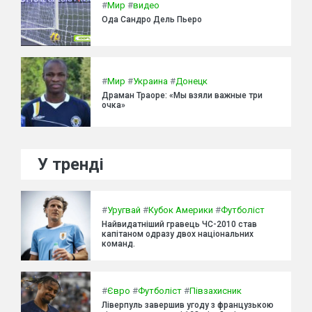
#
Мир
#
видео
Ода Сандро Дель Пьеро
#
Мир
#
Украина
#
Донецк
Драман Траоре: «Мы взяли важные три
очка»
У тренді
#
Уругвай
#
Кубок Америки
#
Футболіст
Найвидатніший гравець ЧС-2010 став
капітаном одразу двох національних
команд.
#
Євро
#
Футболіст
#
Півзахисник
Ліверпуль завершив угоду з французькою