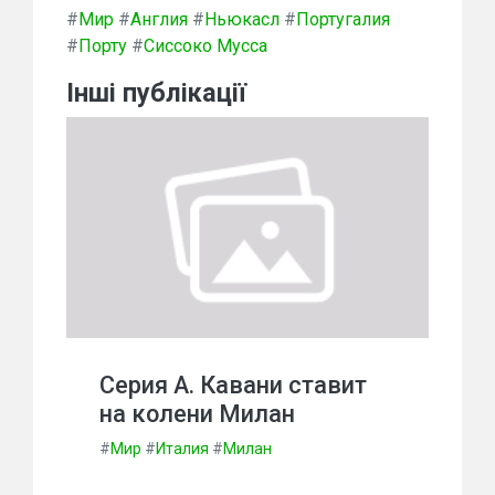
#
Мир
#
Англия
#
Ньюкасл
#
Португалия
#
Порту
#
Сиссоко Мусса
Інші публікації
Серия А. Кавани ставит
на колени Милан
#
Мир
#
Италия
#
Милан