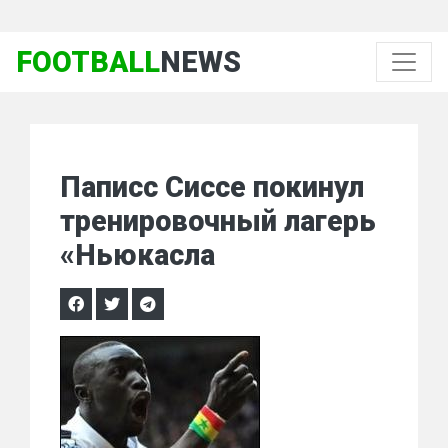
FOOTBALL
NEWS
Паписс Сиссе покинул
тренировочный лагерь
«Ньюкасла