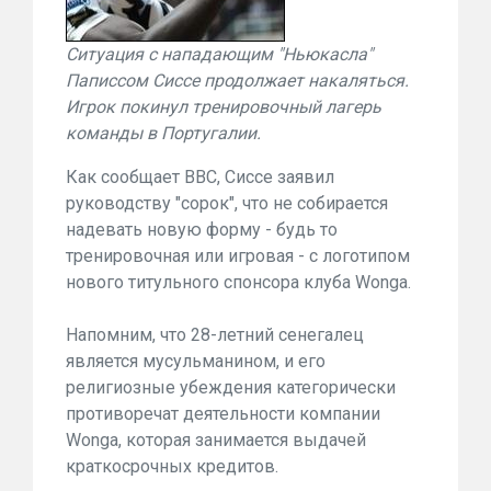
Ситуация с нападающим "Ньюкасла"
Паписсом Сиссе продолжает накаляться.
Игрок покинул тренировочный лагерь
команды в Португалии.
Как сообщает BBC, Сиссе заявил
руководству "сорок", что не собирается
надевать новую форму - будь то
тренировочная или игровая - с логотипом
нового титульного спонсора клуба Wonga.
Напомним, что 28-летний сенегалец
является мусульманином, и его
религиозные убеждения категорически
противоречат деятельности компании
Wonga, которая занимается выдачей
краткосрочных кредитов.