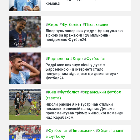
команд.
#
Євро
#
Футболіст
#
Півзахисник
Ліверпуль завершив угоду з французькою
зіркою за вражаючі 128 мільйонів -
повідомляє Футбол24.
#
Барселона
#
Євро
#
Футболіст
Родрі вже виконує пісні у дуеті з
Барселоною - в інтернеті стало
популярним відео, яке це демонструє -
Футбол24.
#
Київ
#
Футболіст
#
Український футбол
(газета)
Ніколи раніше я не зустрічав стільки
помилок: колишній нападник Динамо
прокоментував тріумф київської команди
над Карабахом.
#
Футболіст
#
Півзахисник
#
Збірна Іспанії
з футболу