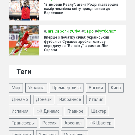
"Відмовив Реалу": агент Родрі підтвердив
намір чемпіона світу приєднатися до
Барселони.
#
Ліга Європи УЄФА
#
Євро
#
Футболіст
Вперше з початку січня: український
футболіст Судаков зробив гольову
передачу за "Бенфіку" в рамках Ліги
Європи.
Теги
Мир
Украина
Премьер-лига
Англия
Киев
Динамо
Донецк
Избранное
Италия
Испания
ФК Динамо
Главное
Шахтер
Трансферы
Россия
Арсенал
ФК Шахтер
Германия
Харьков
Металлург