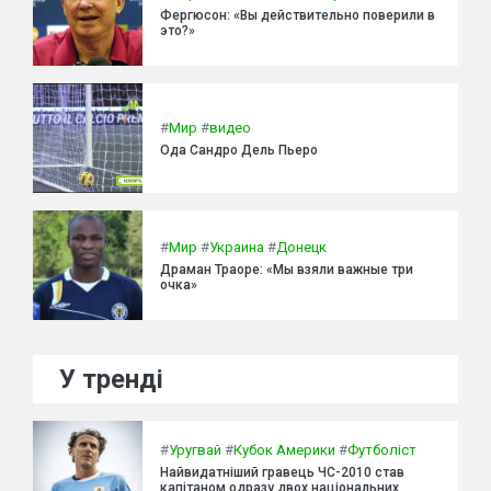
Фергюсон: «Вы действительно поверили в
это?»
#
Мир
#
видео
Ода Сандро Дель Пьеро
#
Мир
#
Украина
#
Донецк
Драман Траоре: «Мы взяли важные три
очка»
У тренді
#
Уругвай
#
Кубок Америки
#
Футболіст
Найвидатніший гравець ЧС-2010 став
капітаном одразу двох національних