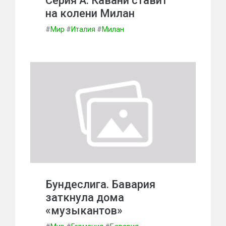
Серия А. Кавани ставит
на колени Милан
#
Мир
#
Италия
#
Милан
Бундеслига. Бавария
заткнула дома
«музыкантов»