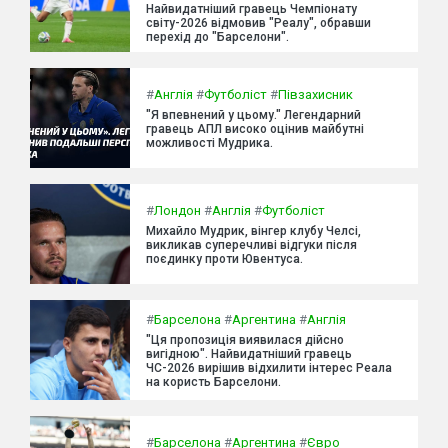
Найвидатніший гравець Чемпіонату
світу-2026 відмовив "Реалу", обравши
перехід до "Барселони".
#
Англія
#
Футболіст
#
Півзахисник
"Я впевнений у цьому." Легендарний
гравець АПЛ високо оцінив майбутні
можливості Мудрика.
#
Лондон
#
Англія
#
Футболіст
Михайло Мудрик, вінгер клубу Челсі,
викликав суперечливі відгуки після
поєдинку проти Ювентуса.
#
Барселона
#
Аргентина
#
Англія
"Ця пропозиція виявилася дійсно
вигідною". Найвидатніший гравець
ЧС-2026 вирішив відхилити інтерес Реала
на користь Барселони.
#
Барселона
#
Аргентина
#
Євро