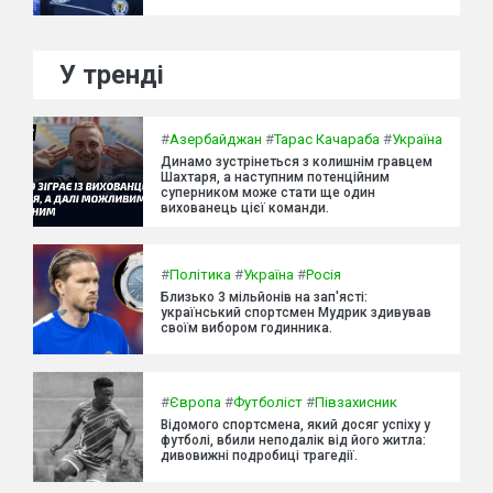
У тренді
#
Азербайджан
#
Тарас Качараба
#
Україна
Динамо зустрінеться з колишнім гравцем
Шахтаря, а наступним потенційним
суперником може стати ще один
вихованець цієї команди.
#
Політика
#
Україна
#
Росія
Близько 3 мільйонів на зап'ясті:
український спортсмен Мудрик здивував
своїм вибором годинника.
#
Європа
#
Футболіст
#
Півзахисник
Відомого спортсмена, який досяг успіху у
футболі, вбили неподалік від його житла:
дивовижні подробиці трагедії.