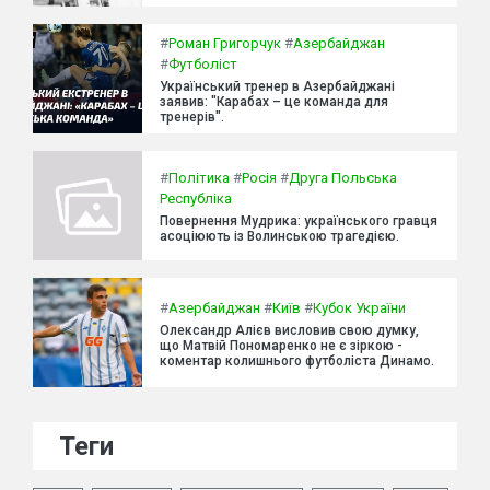
#
Роман Григорчук
#
Азербайджан
#
Футболіст
Український тренер в Азербайджані
заявив: "Карабах – це команда для
тренерів".
#
Політика
#
Росія
#
Друга Польська
Республіка
Повернення Мудрика: українського гравця
асоціюють із Волинською трагедією.
#
Азербайджан
#
Київ
#
Кубок України
Олександр Алієв висловив свою думку,
що Матвій Пономаренко не є зіркою -
коментар колишнього футболіста Динамо.
Теги