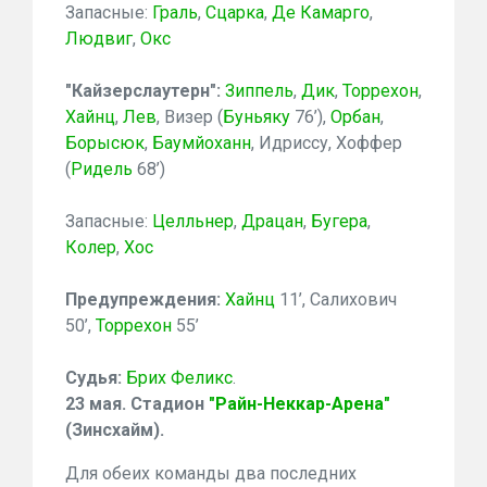
Запасные:
Граль
,
Сцарка
,
Де Камарго
,
Людвиг
,
Окс
"Кайзерслаутерн":
Зиппель
,
Дик
,
Торрехон
,
Хайнц
,
Лев
,
Визер (
Буньяку
76’),
Орбан
,
Борысюк
,
Баумйоханн
,
Идриссу,
Хоффер
(
Ридель
68’)
Запасные:
Целльнер
,
Драцан
,
Бугера
,
Колер
,
Хос
Предупреждения:
Хайнц
11’,
Салихович
50’,
Торрехон
55’
Судья:
Брих Феликс
.
23 мая. Стадион
"Райн-Неккар-Арена"
(Зинсхайм).
Для обеих команды два последних