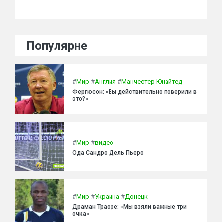
Популярне
#
Мир
#
Англия
#
Манчестер Юнайтед
Фергюсон: «Вы действительно поверили в
это?»
#
Мир
#
видео
Ода Сандро Дель Пьеро
#
Мир
#
Украина
#
Донецк
Драман Траоре: «Мы взяли важные три
очка»