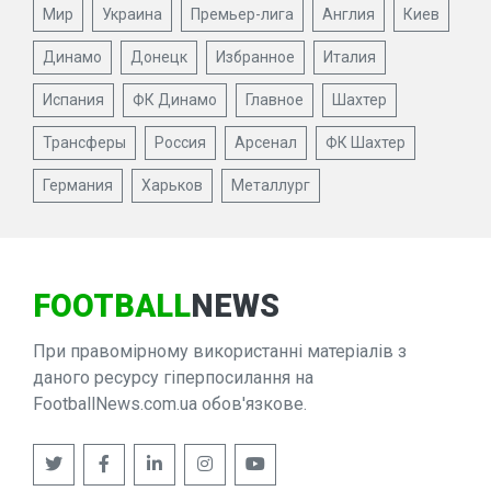
Мир
Украина
Премьер-лига
Англия
Киев
Динамо
Донецк
Избранное
Италия
Испания
ФК Динамо
Главное
Шахтер
Трансферы
Россия
Арсенал
ФК Шахтер
Германия
Харьков
Металлург
FOOTBALL
NEWS
При правомірному використанні матеріалів з
даного ресурсу гіперпосилання на
FootballNews.com.ua обов'язкове.