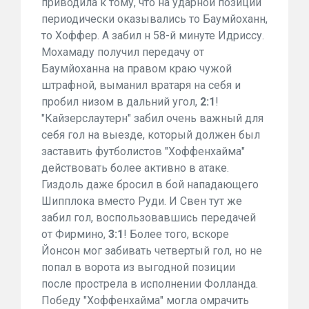
приводила к тому, что на ударной позиции
периодически оказывались то Баумйоханн,
то Хоффер. А забил н 58-й минуте Идриссу.
Мохамаду получил передачу от
Баумйоханна на правом краю чужой
штрафной, выманил вратаря на себя и
пробил низом в дальний угол,
2:1
!
"Кайзерслаутерн" забил очень важный для
себя гол на выезде, который должен был
заставить футболистов "Хоффенхайма"
действовать более активно в атаке.
Гиздоль даже бросил в бой нападающего
Шипплока вместо Руди. И Свен тут же
забил гол, воспользовавшись передачей
от Фирмино,
3:1
! Более того, вскоре
Йонсон мог забивать четвертый гол, но не
попал в ворота из выгодной позиции
после прострела в исполнении Фолланда.
Победу "Хоффенхайма" могла омрачить