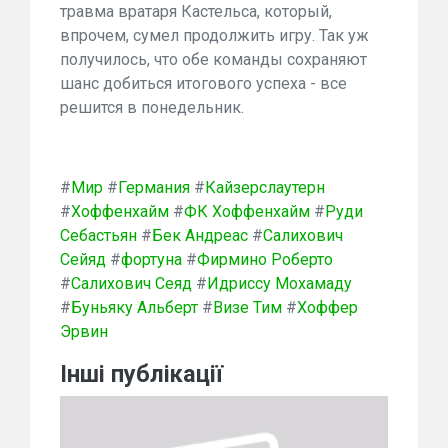
травма вратаря Кастельса, который,
впрочем, сумел продолжить игру. Так уж
получилось, что обе команды сохраняют
шанс добиться итогового успеха - все
решится в понедельник.
#
Мир
#
Германия
#
Кайзерслаутерн
#
Хоффенхайм
#
ФК Хоффенхайм
#
Руди
Себастьян
#
Бек Андреас
#
Салихович
Сейяд
#
фортуна
#
Фирмино Роберто
#
Салихович Сеяд
#
Идриссу Мохамаду
#
Буньяку Альберт
#
Визе Тим
#
Хоффер
Эрвин
Інші публікації