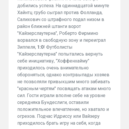
добились успеха. На одиннадцатой минуте
Хайнтц грубо сыграл против Фолланда,
Салихович со штрафного подал низом в
район ближней штанги ворот
"Кайзерслаутерна", Роберто Фирмино
ворвался в свободную зону и переиграл
Зиппеля,
1:0
! Футболисты
"Кайзерслаутерна" попытались вернуть
себе инициативу, "Хоффенхайму"
приходилось очень внимательно
обороняться, однако контрвыпады хозяев
не позволяли привыкшим много забивать
"красным чертям" посвящать атакам много
сил. Гости играли вполне себе на уровне
середняка Бундеслиги, оставили
положительное впечатление, но хватало и
огрехов. Подчас Идриссу или Вайзеру
приходилось брать игру на себя, когда