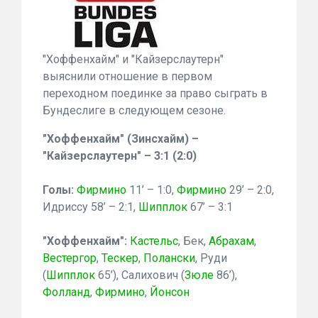
"Хоффенхайм" и "Кайзерслаутерн"
выяснили отношение в первом
переходном поединке за право сыграть в
Бундеслиге в следующем сезоне.
"
Хоффенхайм" (Зинсхайм) –
"
Кайзерслаутерн" – 3:1 (2:0)
Голы:
Фирмино
11’ – 1:0,
Фирмино
29’ – 2:0,
Идриссу 58’ – 2:1,
Шипплок
67’ – 3:1
"Хоффенхайм":
Кастельс
,
Бек,
Абрахам
,
Вестергор
,
Тескер
,
Полански
,
Руди
(
Шипплок
65’),
Салихович (
Зюле
86’),
Фолланд
,
Фирмино
,
Йонсон