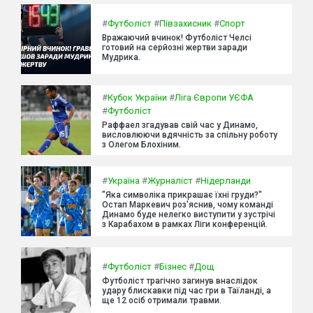
#
Футболіст
#
Півзахисник
#
Спорт
Вражаючий вчинок! Футболіст Челсі
готовий на серйозні жертви заради
Мудрика.
#
Кубок України
#
Ліга Європи УЄФА
#
Футболіст
Раффаел згадував свій час у Динамо,
висловлюючи вдячність за спільну роботу
з Олегом Блохіним.
#
Україна
#
Журналіст
#
Нідерланди
"Яка символіка прикрашає їхні груди?"
Остап Маркевич роз'яснив, чому команді
Динамо буде нелегко виступити у зустрічі
з Карабахом в рамках Ліги конференцій.
#
Футболіст
#
Бізнес
#
Дощ
Футболіст трагічно загинув внаслідок
удару блискавки під час гри в Таїланді, а
ще 12 осіб отримали травми.