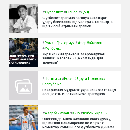
#
Футболіст
#
Бізнес
#
Дощ
Футболіст трагічно загинув внаслідок
удару блискавки під час гри в Таїланді, а
ще 12 осіб отримали травми.
#
Роман Григорчук
#
Азербайджан
#
Футболіст
Український тренер в Азербайджані
заявив: "Карабах – це команда для
тренерів".
#
Політика
#
Росія
#
Друга Польська
Республіка
Повернення Мудрика: українського гравця
асоціюють із Волинською трагедією.
#
Азербайджан
#
Київ
#
Кубок України
Олександр Алієв висловив свою думку,
що Матвій Пономаренко не є зіркою -
коментар колишнього футболіста Динамо.