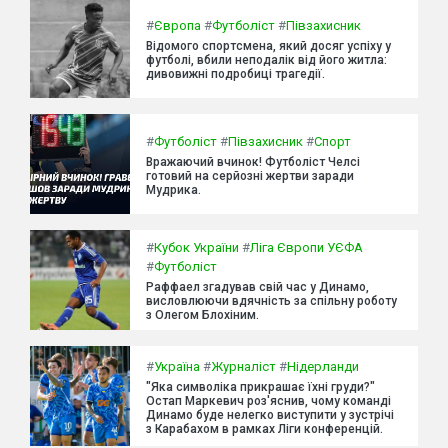
#
Європа
#
Футболіст
#
Півзахисник
Відомого спортсмена, який досяг успіху у
футболі, вбили неподалік від його житла:
дивовижні подробиці трагедії.
#
Футболіст
#
Півзахисник
#
Спорт
Вражаючий вчинок! Футболіст Челсі
готовий на серйозні жертви заради
Мудрика.
#
Кубок України
#
Ліга Європи УЄФА
#
Футболіст
Раффаел згадував свій час у Динамо,
висловлюючи вдячність за спільну роботу
з Олегом Блохіним.
#
Україна
#
Журналіст
#
Нідерланди
"Яка символіка прикрашає їхні груди?"
Остап Маркевич роз'яснив, чому команді
Динамо буде нелегко виступити у зустрічі
з Карабахом в рамках Ліги конференцій.