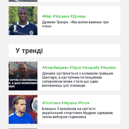
#
Мир
#
Украина
#
Донецк
Драман Траоре: «Мы взяли важные три
очка»
У тренді
#
Азербайджан
#
Тарас Качараба
#
Україна
Динамо зустрінеться з колишнім гравцем
Шахтаря, а наступним потенційним
суперником може стати ще один
вихованець цієї команди.
#
Політика
#
Україна
#
Росія
Близько 3 мільйонів на зап'ясті:
український спортсмен Мудрик здивував
своїм вибором годинника.