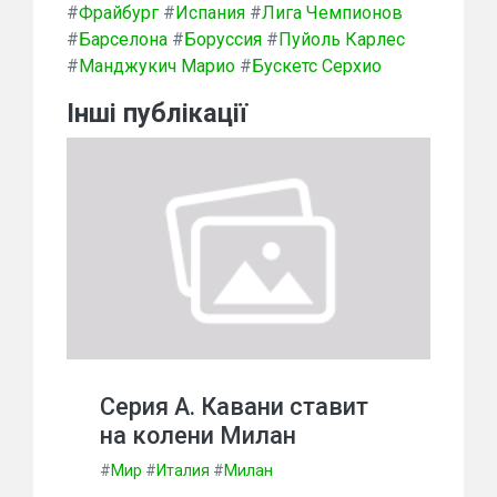
#
Фрайбург
#
Испания
#
Лига Чемпионов
#
Барселона
#
Боруссия
#
Пуйоль Карлес
#
Манджукич Марио
#
Бускетс Серхио
Інші публікації
Серия А. Кавани ставит
на колени Милан
#
Мир
#
Италия
#
Милан