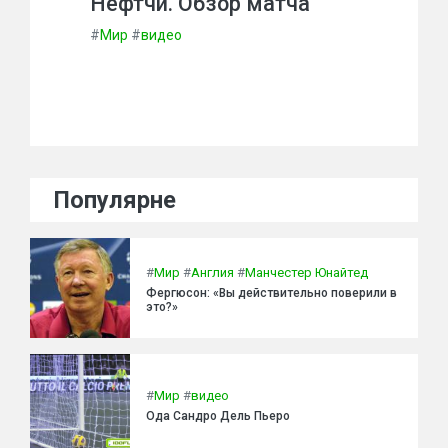
Нефтчи. Обзор матча
#
Мир
#
видео
Популярне
#
Мир
#
Англия
#
Манчестер Юнайтед
Фергюсон: «Вы действительно поверили в
это?»
#
Мир
#
видео
Ода Сандро Дель Пьеро