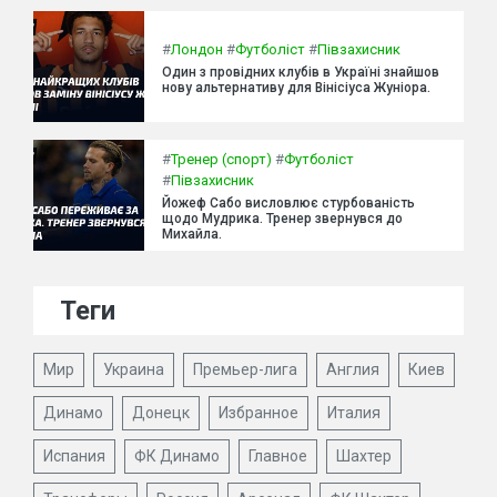
#
Лондон
#
Футболіст
#
Півзахисник
Один з провідних клубів в Україні знайшов
нову альтернативу для Вінісіуса Жуніора.
#
Тренер (спорт)
#
Футболіст
#
Півзахисник
Йожеф Сабо висловлює стурбованість
щодо Мудрика. Тренер звернувся до
Михайла.
Теги
Мир
Украина
Премьер-лига
Англия
Киев
Динамо
Донецк
Избранное
Италия
Испания
ФК Динамо
Главное
Шахтер