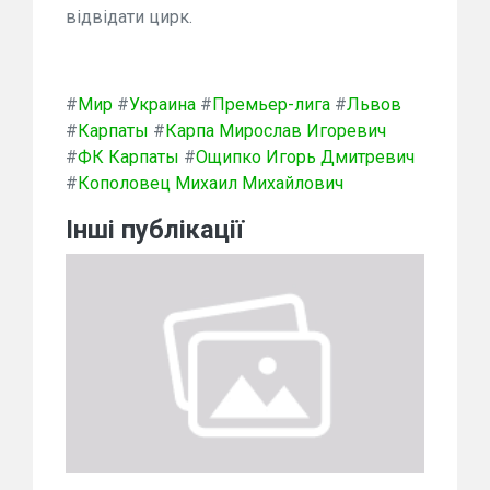
відвідати цирк.
#
Мир
#
Украина
#
Премьер-лига
#
Львов
#
Карпаты
#
Карпа Мирослав Игоревич
#
ФК Карпаты
#
Ощипко Игорь Дмитревич
#
Кополовец Михаил Михайлович
Інші публікації