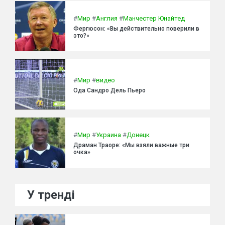
#
Мир
#
Англия
#
Манчестер Юнайтед
Фергюсон: «Вы действительно поверили в
это?»
#
Мир
#
видео
Ода Сандро Дель Пьеро
#
Мир
#
Украина
#
Донецк
Драман Траоре: «Мы взяли важные три
очка»
У тренді