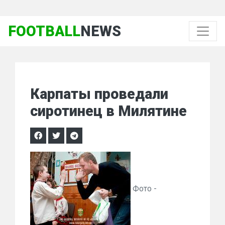
FOOTBALL
NEWS
Карпаты проведали
сиротинец в Милятине
Фото -