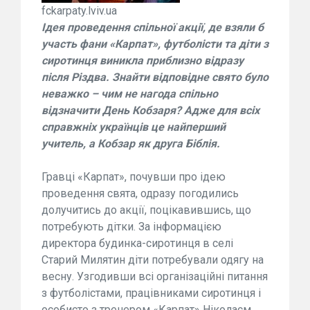
fckarpaty.lviv.ua
Ідея проведення спільної акції, де взяли б
участь фани «Карпат», футболісти та діти з
сиротинця виникла приблизно відразу
після Різдва. Знайти відповідне свято було
неважко – чим не нагода спільно
відзначити День Кобзаря? Адже для всіх
справжніх українців це найперший
учитель, а Кобзар як друга Біблія.
Гравці «Карпат», почувши про ідею
проведення свята, одразу погодились
долучитись до акції, поцікавившись, що
потребують дітки. За інформацією
директора будинка-сиротинця в селі
Старий Милятин діти потребували одягу на
весну. Узгодивши всі організаційні питання
з футболістами, працівниками сиротинця і
особисто з тренером «Карпат» Ніколаєм