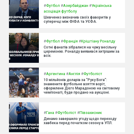
#
Футбол
#
Азербайджан
#
Українська
асоціація футболу
Шевченко визначив своїх фаворитів у
суперечці між ФІФА та УЄФА.
#
Футбол
#
Франція
#
Кріштіану Роналду
Сотні фанатів зібралися на чужу весільну
церемонію. Роналду виявився хитрішим за
всіх.
#
Аргентина
#
Англія
#
Футболіст
10 мільйонів доларів за "Руку Бога":
знамените футбольне взяття воріт,
оформлене Дієго Марадоною на світовому
чемпіонаті, буде продано на аукціоні.
#
Гана
#
Футболіст
#
Півзахисник
Динамо завершило угоду щодо переходу
хавбека перед початком сезону в УПЛ.