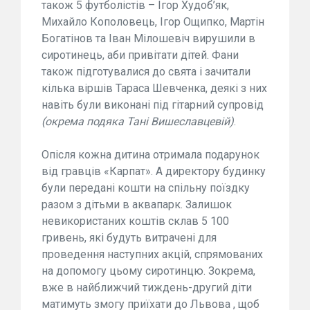
також 5 футболістів – Ігор Худоб’як,
Михайло Кополовець, Ігор Ощипко, Мартін
Богатінов та Іван Мілошевіч вирушили в
сиротинець, аби привітати дітей. Фани
також підготувалися до свята і зачитали
кілька віршів Тараса Шевченка, деякі з них
навіть були виконані під гітарний супровід
(окрема подяка Тані Вишеславцевій)
.
Опісля кожна дитина отримала подарунок
від гравців «Карпат». А директору будинку
були передані кошти на спільну поїздку
разом з дітьми в аквапарк. Залишок
невикористаних коштів склав 5 100
гривень, які будуть витрачені для
проведення наступних акцій, спрямованих
на допомогу цьому сиротинцю. Зокрема,
вже в найближчий тиждень-другий діти
матимуть змогу приїхати до Львова , щоб