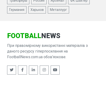
Трансферы
Россия
Арсенал
ФК Шахтер
Германия
Харьков
Металлург
FOOTBALL
NEWS
При правомірному використанні матеріалів з
даного ресурсу гіперпосилання на
FootballNews.com.ua обов'язкове.