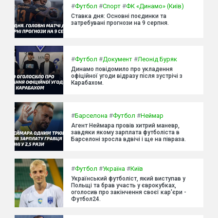
#
Футбол
#
Спорт
#
ФК «Динамо» (Київ)
Ставка дня: Основні поєдинки та
затребувані прогнози на 9 серпня.
#
Футбол
#
Документ
#
Леонід Буряк
Динамо повідомило про укладення
офіційної угоди відразу після зустрічі з
Карабахом.
#
Барселона
#
Футбол
#
Неймар
Агент Неймара провів хитрий маневр,
завдяки якому зарплата футболіста в
Барселоні зросла вдвічі і ще на півраза.
#
Футбол
#
Україна
#
Київ
Український футболіст, який виступав у
Польщі та брав участь у єврокубках,
оголосив про закінчення своєї кар'єри -
Футбол24.