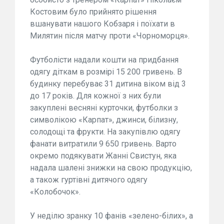
Костовим було прийнято рішення
вшанувати нашого Кобзаря і поїхати в
Милятин після матчу проти «Чорноморця».
Футболісти надали кошти на придбання
одягу діткам в розмірі 15 200 гривень. В
будинку перебуває 31 дитина віком від 3
до 17 років. Для кожної з них були
закуплені весняні курточки, футболки з
символікою «Карпат», джинси, білизну,
солодощі та фрукти. На закупівлю одягу
фанати витратили 9 650 гривень. Варто
окремо подякувати Жанні Свистун, яка
надала шалені знижки на свою продукцію,
а також гуртівні дитячого одягу
«Колобочок».
У неділю зранку 10 фанів «зелено-білих», а