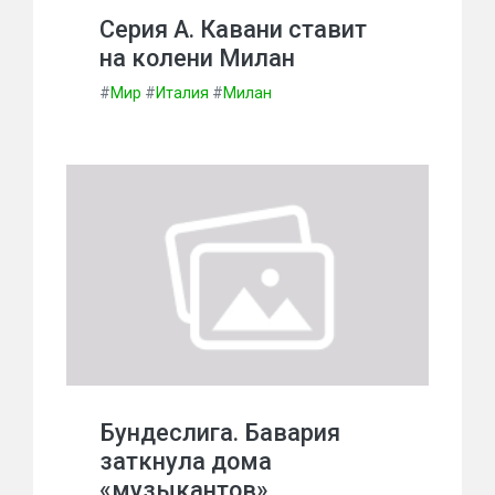
Серия А. Кавани ставит
на колени Милан
#
Мир
#
Италия
#
Милан
Бундеслига. Бавария
заткнула дома
«музыкантов»